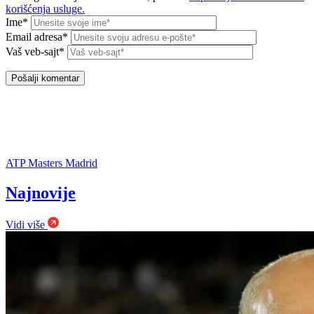
korišćenja usluge.
Ime*
Email adresa*
Vaš veb-sajt*
ATP Masters Madrid
Najnovije
Vidi više