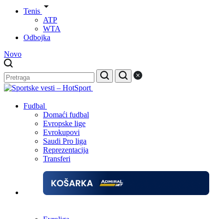
Tenis
ATP
WTA
Odbojka
Novo
Fudbal
Domaći fudbal
Evropske lige
Evrokupovi
Saudi Pro liga
Reprezentacija
Transferi