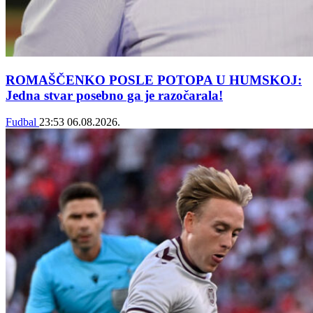
ROMAŠČENKO POSLE POTOPA U HUMSKOJ:
Jedna stvar posebno ga je razočarala!
Fudbal
23:53
06.08.2026.