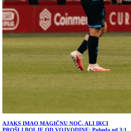
AJAKS IMAO MAGIČNU NOĆ, ALI IRCI
PROŠLI BOLJE OD VOJVODINE: Pobeda od 3:1