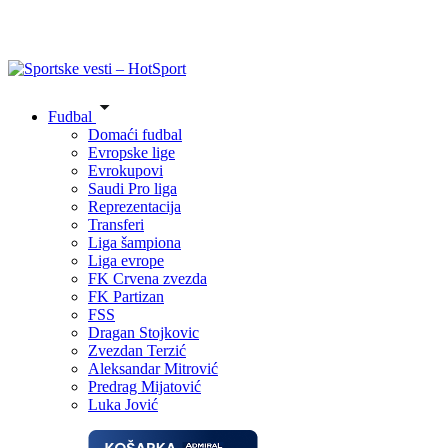
Fudbal
Domaći fudbal
Evropske lige
Evrokupovi
Saudi Pro liga
Reprezentacija
Transferi
Liga šampiona
Liga evrope
FK Crvena zvezda
FK Partizan
FSS
Dragan Stojkovic
Zvezdan Terzić
Aleksandar Mitrović
Predrag Mijatović
Luka Jović