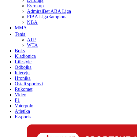
Evroliga
Evrokup
AdmiralBet ABA Liga
FIBA Liga šampiona
NBA
MMA
Tenis
ATP
WTA
Boks
Kladionica
Lifestyle
Odbojka
Intervju
Hronika
Ostali sportovi
Rukomet
Video
F1
Vaterpolo
Atletika
E-sports