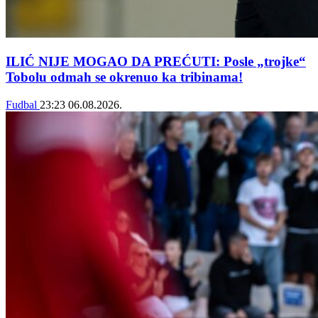
ILIĆ NIJE MOGAO DA PREĆUTI: Posle „trojke“
Tobolu odmah se okrenuo ka tribinama!
Fudbal
23:23
06.08.2026.