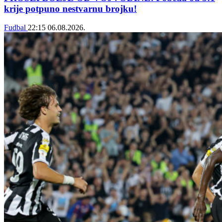
krije potpuno nestvarnu brojku!
Fudbal
22:15
06.08.2026.