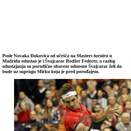
Posle Novaka Đokovića od učešća na Masters turniru u
Madridu odustao je i Švajcarac Rodžer Federer, a razlog
odustajanja su porodične obaveze odnosno Švajcarac želi da
bude uz suprugu Mirku koja je pred porođajem.