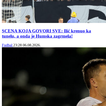
SCENA KOJA GOVORI SVE: Ilić krenuo ka
tunelu, a onda je Humska zagrmela!
Fudbal
23:28
06.08.2026.