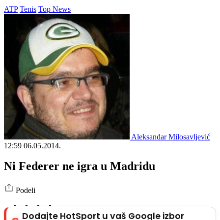
ATP
Tenis
Top News
Aleksandar Milosavljević
12:59
06.05.2014.
Ni Federer ne igra u Madridu
Podeli
Dodajte HotSport u vaš Google izbor