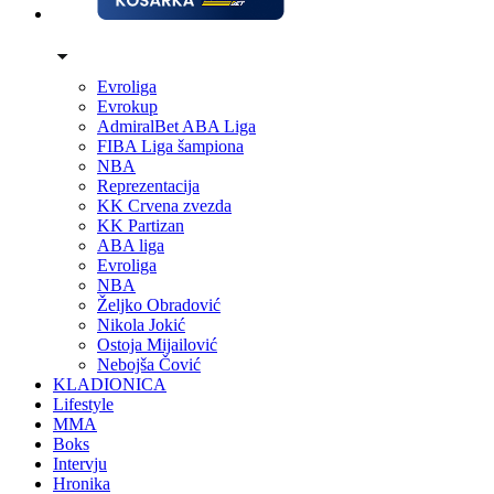
Evroliga
Evrokup
AdmiralBet ABA Liga
FIBA Liga šampiona
NBA
Reprezentacija
KK Crvena zvezda
KK Partizan
ABA liga
Evroliga
NBA
Željko Obradović
Nikola Jokić
Ostoja Mijailović
Nebojša Čović
KLADIONICA
Lifestyle
MMA
Boks
Intervju
Hronika