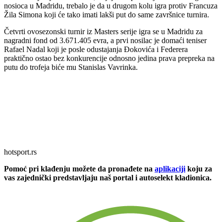
nosioca u Madridu, trebalo je da u drugom kolu igra protiv Francuza
Žila Simona koji će tako imati lakši put do same završnice turnira.
Četvrti ovosezonski turnir iz Masters serije igra se u Madridu za
nagradni fond od 3.671.405 evra, a prvi nosilac je domaći teniser
Rafael Nadal koji je posle odustajanja Đokovića i Federera
praktično ostao bez konkurencije odnosno jedina prava prepreka na
putu do trofeja biće mu Stanislas Vavrinka.
hotsport.rs
Pomoć pri klađenju možete da pronađete na
aplikaciji
koju za
vas zajednički predstavljaju naš portal i autoselekt kladionica.