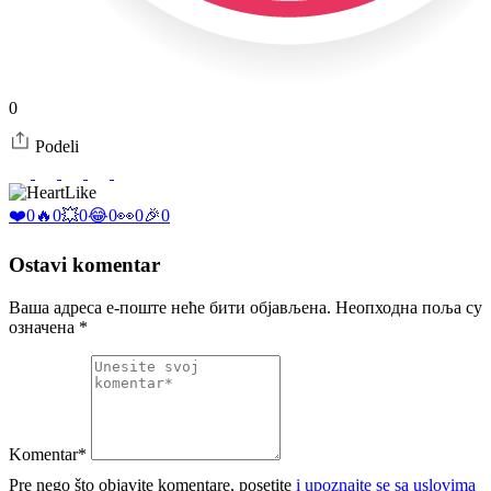
0
Podeli
Like
❤️
0
🔥
0
💥
0
😂
0
👀
0
🎉
0
Ostavi komentar
Ваша адреса е-поште неће бити објављена.
Неопходна поља су
означена
*
Komentar*
Pre nego što objavite komentare, posetite
i upoznajte se sa uslovima