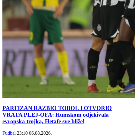
PARTIZAN RAZBIO TOBOL I OTVORIO
VRATA PLEJ-OFA: Humskom odjekivala
evropska trojka, Hetafe sve bliže!
Fudbal
23:10
06.08.2026.