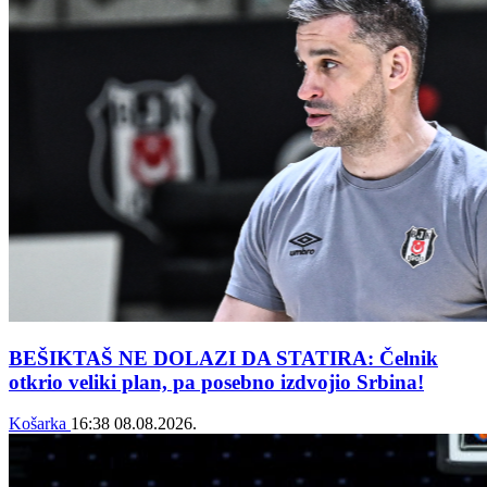
BEŠIKTAŠ NE DOLAZI DA STATIRA: Čelnik
otkrio veliki plan, pa posebno izdvojio Srbina!
Košarka
16:38
08.08.2026.