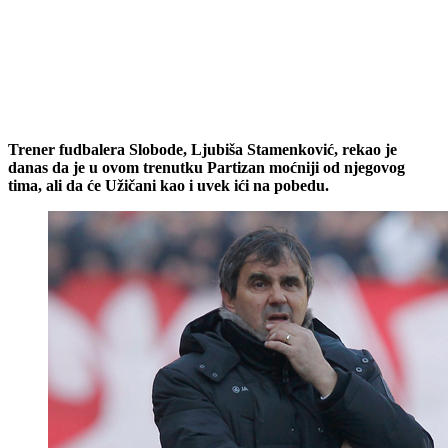
Trener fudbalera Slobode, Ljubiša Stamenković, rekao je
danas da je u ovom trenutku Partizan moćniji od njegovog
tima, ali da će Užičani kao i uvek ići na pobedu.