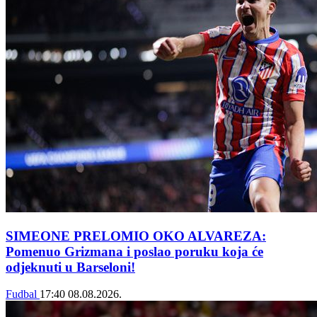
SIMEONE PRELOMIO OKO ALVAREZA:
Pomenuo Grizmana i poslao poruku koja će
odjeknuti u Barseloni!
Fudbal
17:40
08.08.2026.