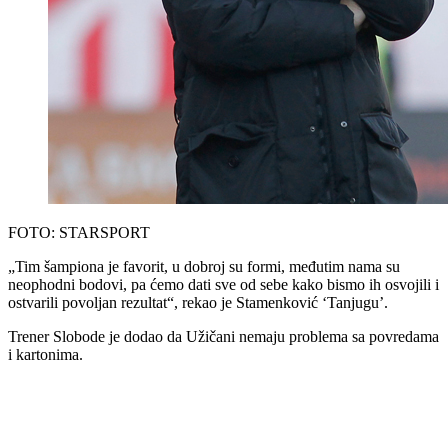
FOTO: STARSPORT
„Tim šampiona je favorit, u dobroj su formi, međutim nama su
neophodni bodovi, pa ćemo dati sve od sebe kako bismo ih osvojili i
ostvarili povoljan rezultat“, rekao je Stamenković ‘Tanjugu’.
Trener Slobode je dodao da Užičani nemaju problema sa povredama
i kartonima.