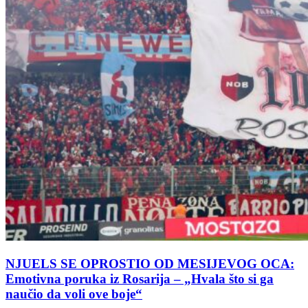
NJUELS SE OPROSTIO OD MESIJEVOG OCA:
Emotivna poruka iz Rosarija – „Hvala što si ga
naučio da voli ove boje“