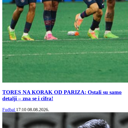
TORES NA KORAK OD PARIZA: Ostali su samo
detalji – zna se i cifra!
Fudbal
17:10
08.08.2026.