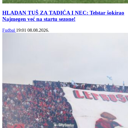
HLADAN TUŠ ZA TADIĆA I NEC: Telstar šokirao
Najmegen već na startu sezone!
Fudbal
19:01
08.08.2026.