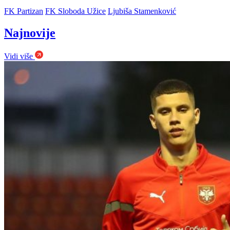
FK Partizan
FK Sloboda Užice
Ljubiša Stamenković
Najnovije
Vidi više