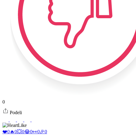
0
Podeli
Like
❤️
0
🔥
0
💥
0
😂
0
👀
0
🎉
0