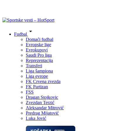
Fudbal
Domaći fudbal
Evropske lige
Evrokupovi
Saudi Pro liga
Reprezentacija
Transferi
Liga šampiona
Liga evrope
FK Crvena zvezda
FK Partizan
FSS
Dragan Stojkovic
Zvezdan Terzić
Aleksandar Mitrović
Predrag Mijatović
Luka Jović