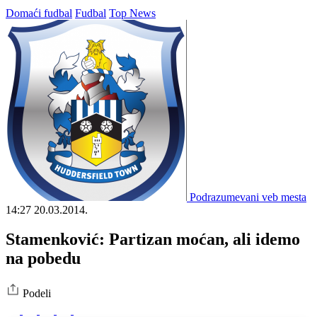
Domaći fudbal
Fudbal
Top News
Podrazumevani veb mesta
14:27
20.03.2014.
Stamenković: Partizan moćan, ali idemo
na pobedu
Podeli