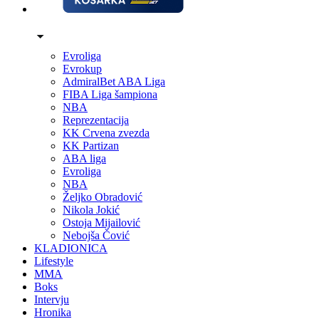
Evroliga
Evrokup
AdmiralBet ABA Liga
FIBA Liga šampiona
NBA
Reprezentacija
KK Crvena zvezda
KK Partizan
ABA liga
Evroliga
NBA
Željko Obradović
Nikola Jokić
Ostoja Mijailović
Nebojša Čović
KLADIONICA
Lifestyle
MMA
Boks
Intervju
Hronika