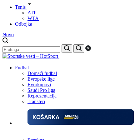
Tenis
ATP
WTA
Odbojka
Novo
Fudbal
Domaći fudbal
Evropske lige
Evrokupovi
Saudi Pro liga
Reprezentacija
Transferi