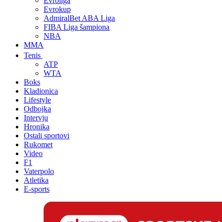
Evroliga
Evrokup
AdmiralBet ABA Liga
FIBA Liga šampiona
NBA
MMA
Tenis
ATP
WTA
Boks
Kladionica
Lifestyle
Odbojka
Intervju
Hronika
Ostali sportovi
Rukomet
Video
F1
Vaterpolo
Atletika
E-sports