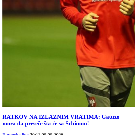
RATKOV NA IZLAZNIM VRATIMA: Gatuzo
mora da preseče šta će sa Srbinom!
Evropske lige
20:11
08.08.2026.