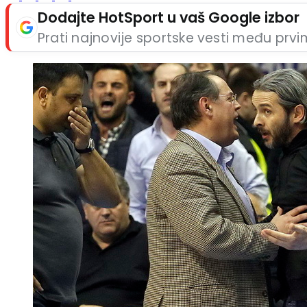
Dodajte HotSport u vaš Google izbor
Prati najnovije sportske vesti među prv