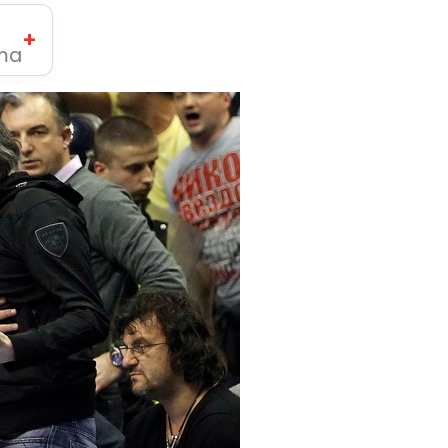
+
ima