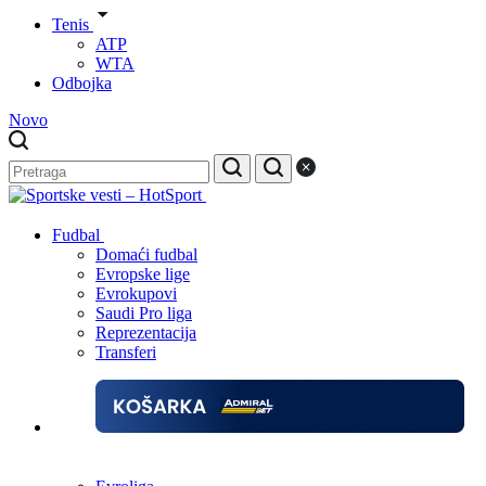
Tenis
ATP
WTA
Odbojka
Novo
Fudbal
Domaći fudbal
Evropske lige
Evrokupovi
Saudi Pro liga
Reprezentacija
Transferi