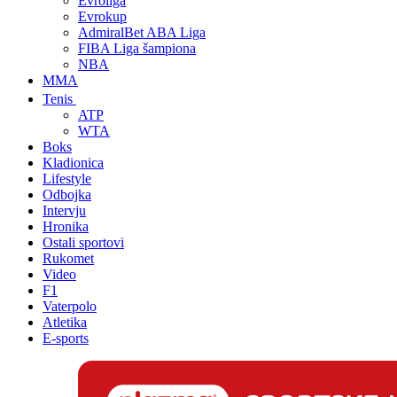
Evroliga
Evrokup
AdmiralBet ABA Liga
FIBA Liga šampiona
NBA
MMA
Tenis
ATP
WTA
Boks
Kladionica
Lifestyle
Odbojka
Intervju
Hronika
Ostali sportovi
Rukomet
Video
F1
Vaterpolo
Atletika
E-sports