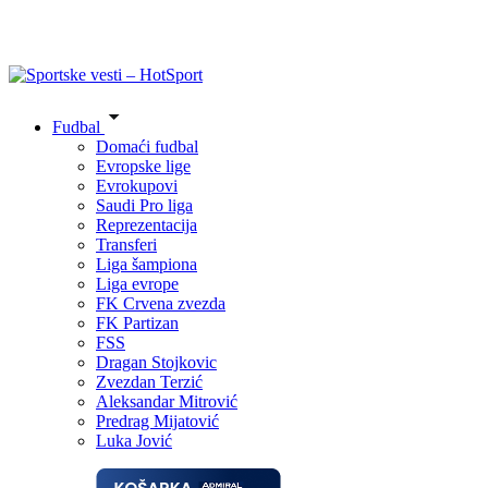
Fudbal
Domaći fudbal
Evropske lige
Evrokupovi
Saudi Pro liga
Reprezentacija
Transferi
Liga šampiona
Liga evrope
FK Crvena zvezda
FK Partizan
FSS
Dragan Stojkovic
Zvezdan Terzić
Aleksandar Mitrović
Predrag Mijatović
Luka Jović