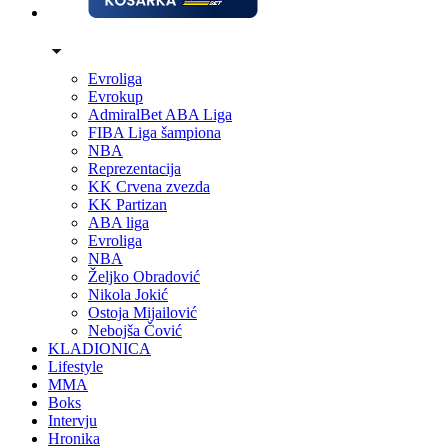
Evroliga
Evrokup
AdmiralBet ABA Liga
FIBA Liga šampiona
NBA
Reprezentacija
KK Crvena zvezda
KK Partizan
ABA liga
Evroliga
NBA
Željko Obradović
Nikola Jokić
Ostoja Mijailović
Nebojša Čović
KLADIONICA
Lifestyle
MMA
Boks
Intervju
Hronika