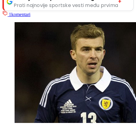
+
Prati najnovije sportske vesti među prvima
1
komentari