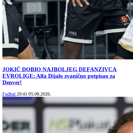
JOKIĆ DOBIO NAJBOLJEG DEFANZIVCA
EVROLIGE: Alfa Dijalo zvanično potpisao za
Denver!
Fudbal
20:41
05.08.2026.