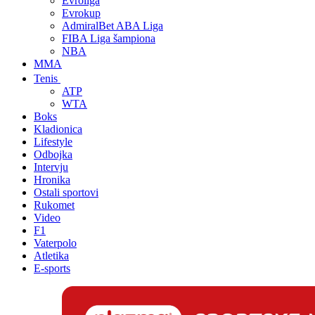
Evroliga
Evrokup
AdmiralBet ABA Liga
FIBA Liga šampiona
NBA
MMA
Tenis
ATP
WTA
Boks
Kladionica
Lifestyle
Odbojka
Intervju
Hronika
Ostali sportovi
Rukomet
Video
F1
Vaterpolo
Atletika
E-sports