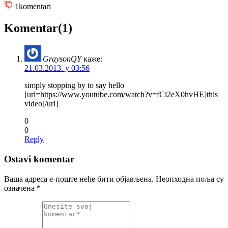
1
komentari
Komentar(1)
GraysonQY
каже:
21.03.2013. у 03:56
simply stopping by to say hello
[url=https://www.youtube.com/watch?v=fCi2eX0hvHE]this
video[/url]
0
0
Reply
Ostavi komentar
Ваша адреса е-поште неће бити објављена.
Неопходна поља су
означена
*