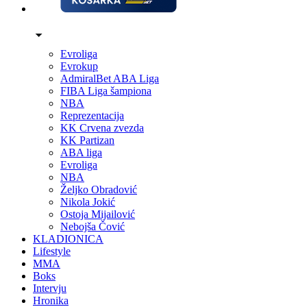
Evroliga
Evrokup
AdmiralBet ABA Liga
FIBA Liga šampiona
NBA
Reprezentacija
KK Crvena zvezda
KK Partizan
ABA liga
Evroliga
NBA
Željko Obradović
Nikola Jokić
Ostoja Mijailović
Nebojša Čović
KLADIONICA
Lifestyle
MMA
Boks
Intervju
Hronika