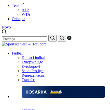
Tenis
ATP
WTA
Odbojka
Novo
Fudbal
Domaći fudbal
Evropske lige
Evrokupovi
Saudi Pro liga
Reprezentacija
Transferi