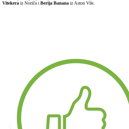
Vitekera
iz Noriča i
Berija Banana
iz Aston Vile.