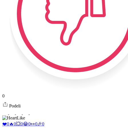
0
Podeli
Like
❤️
0
🔥
0
💥
0
😂
0
👀
0
🎉
0