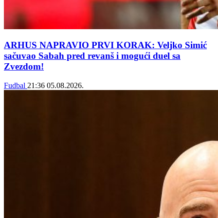
ARHUS NAPRAVIO PRVI KORAK: Veljko Simić
sačuvao Sabah pred revanš i mogući duel sa
Zvezdom!
Fudbal
21:36
05.08.2026.