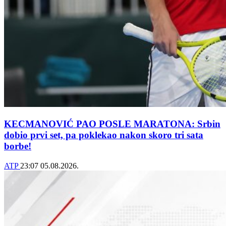
KECMANOVIĆ PAO POSLE MARATONA: Srbin
dobio prvi set, pa poklekao nakon skoro tri sata
borbe!
ATP
23:07
05.08.2026.