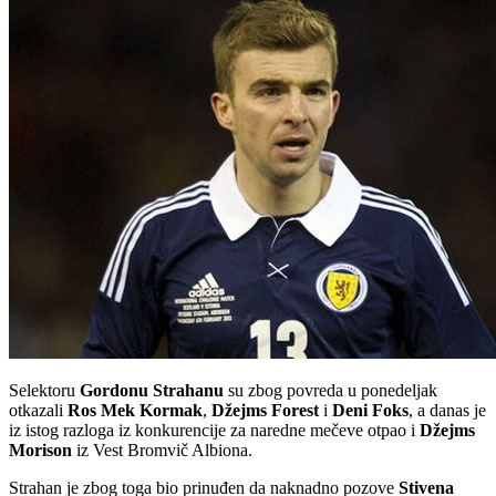
Selektoru
Gordonu Strahanu
su zbog povreda u ponedeljak
otkazali
Ros Mek Kormak
,
Džejms Forest
i
Deni Foks
, a danas je
iz istog razloga iz konkurencije za naredne mečeve otpao i
Džejms
Morison
iz Vest Bromvič Albiona.
Strahan je zbog toga bio prinuđen da naknadno pozove
Stivena