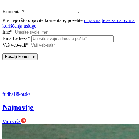
Komentar*
Pre nego što objavite komentare, posetite
i upoznajte se sa uslovima
korišćenja usluge.
Ime*
Email adresa*
Vaš veb-sajt*
fudbal
škotska
Najnovije
Vidi više