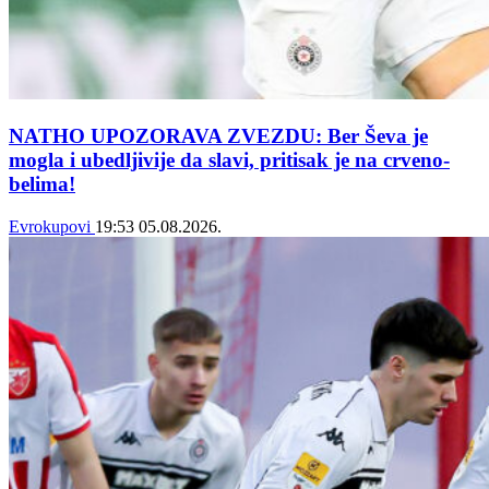
NATHO UPOZORAVA ZVEZDU: Ber Ševa je
mogla i ubedljivije da slavi, pritisak je na crveno-
belima!
Evrokupovi
19:53
05.08.2026.