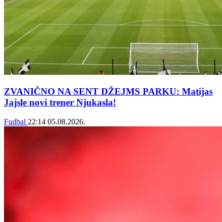
ZVANIČNO NA SENT DŽEJMS PARKU: Matijas
Jajsle novi trener Njukasla!
Fudbal
22:14
05.08.2026.