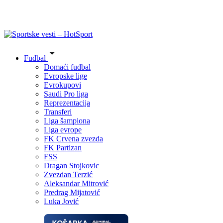
Fudbal
Domaći fudbal
Evropske lige
Evrokupovi
Saudi Pro liga
Reprezentacija
Transferi
Liga šampiona
Liga evrope
FK Crvena zvezda
FK Partizan
FSS
Dragan Stojkovic
Zvezdan Terzić
Aleksandar Mitrović
Predrag Mijatović
Luka Jović