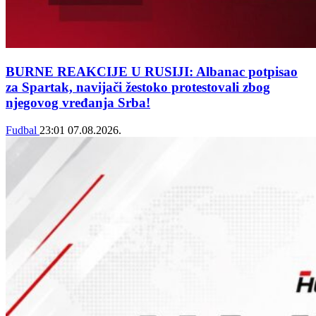
BURNE REAKCIJE U RUSIJI: Albanac potpisao
za Spartak, navijači žestoko protestovali zbog
njegovog vređanja Srba!
Fudbal
23:01
07.08.2026.