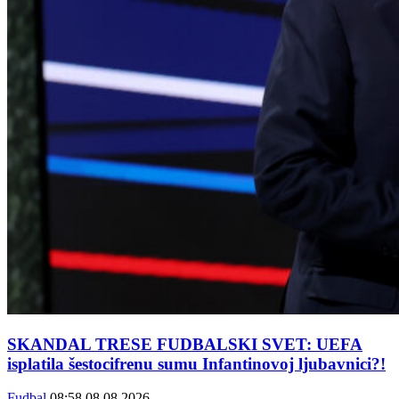
SKANDAL TRESE FUDBALSKI SVET: UEFA
isplatila šestocifrenu sumu Infantinovoj ljubavnici?!
Fudbal
08:58
08.08.2026.