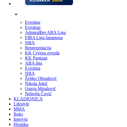
Evroliga
Evrokup
AdmiralBet ABA Liga
FIBA Liga šampiona
NBA
Reprezentacija
KK Crvena zvezda
KK Partizan
ABA liga
Evroliga
NBA
Željko Obradović
Nikola Jokić
Ostoja Mijailović
Nebojša Čović
KLADIONICA
Lifestyle
MMA
Boks
Intervju
Hronika