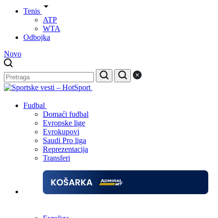
Tenis
ATP
WTA
Odbojka
Novo
Fudbal
Domaći fudbal
Evropske lige
Evrokupovi
Saudi Pro liga
Reprezentacija
Transferi