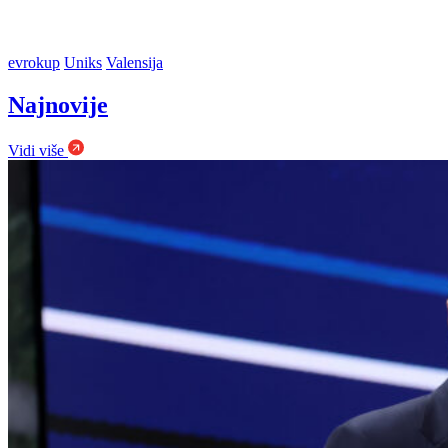
evrokup
Uniks
Valensija
Najnovije
Vidi više