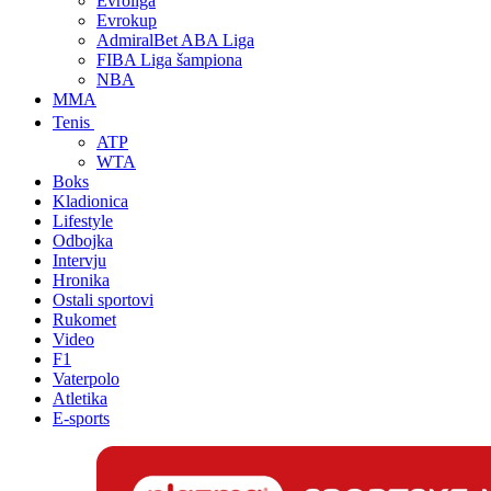
Evroliga
Evrokup
AdmiralBet ABA Liga
FIBA Liga šampiona
NBA
MMA
Tenis
ATP
WTA
Boks
Kladionica
Lifestyle
Odbojka
Intervju
Hronika
Ostali sportovi
Rukomet
Video
F1
Vaterpolo
Atletika
E-sports