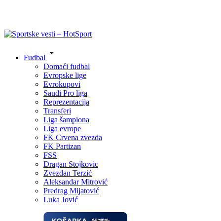
Fudbal
Domaći fudbal
Evropske lige
Evrokupovi
Saudi Pro liga
Reprezentacija
Transferi
Liga šampiona
Liga evrope
FK Crvena zvezda
FK Partizan
FSS
Dragan Stojkovic
Zvezdan Terzić
Aleksandar Mitrović
Predrag Mijatović
Luka Jović