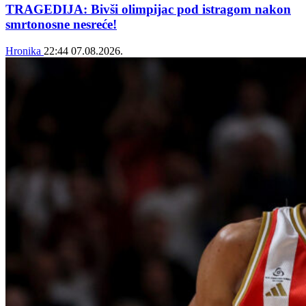
TRAGEDIJA: Bivši olimpijac pod istragom nakon
smrtonosne nesreće!
Hronika
22:44
07.08.2026.