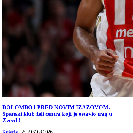
BOLOMBOJ PRED NOVIM IZAZOVOM:
Španski klub želi centra koji je ostavio trag u
Zvezdi!
Košarka
22:22
07.08.2026.