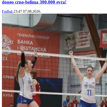
doneo crno-belima 300.000 evra!
Fudbal
23:47
07.08.2026.