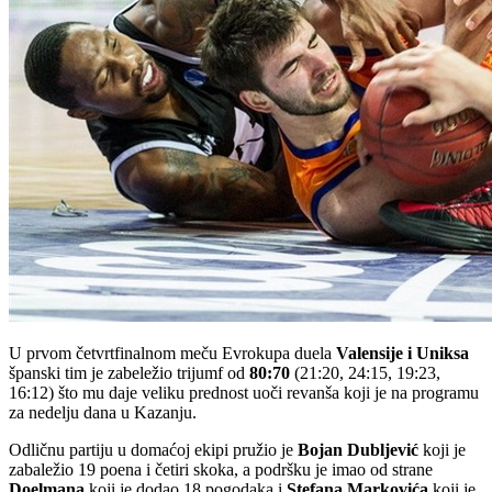
U prvom četvrtfinalnom meču Evrokupa duela
Valensije i Uniksa
španski tim je zabeležio trijumf od
80:70
(21:20, 24:15, 19:23,
16:12) što mu daje veliku prednost uoči revanša koji je na programu
za nedelju dana u Kazanju.
Odličnu partiju u domaćoj ekipi pružio je
Bojan Dubljević
koji je
zabaležio 19 poena i četiri skoka, a podršku je imao od strane
Doelmana
koji je dodao 18 pogodaka i
Stefana Markovića
koji je