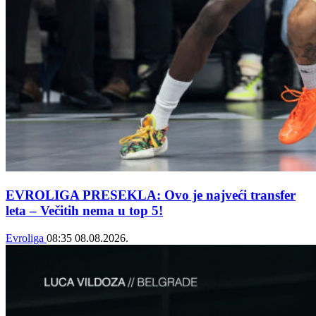
EVROLIGA PRESEKLA: Ovo je najveći transfer
leta – Večitih nema u top 5!
Evroliga
08:35
08.08.2026.