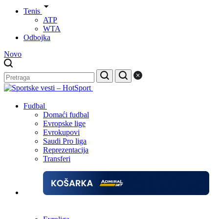
Tenis
ATP
WTA
Odbojka
Novo
Fudbal
Domaći fudbal
Evropske lige
Evrokupovi
Saudi Pro liga
Reprezentacija
Transferi