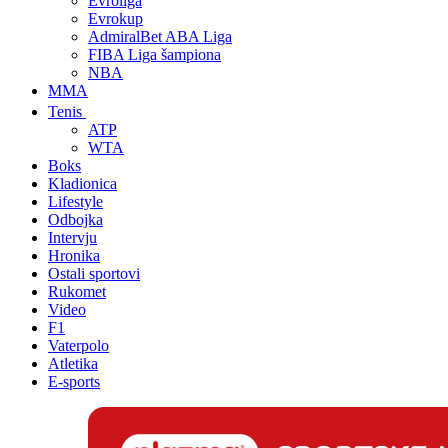
Evroliga
Evrokup
AdmiralBet ABA Liga
FIBA Liga šampiona
NBA
MMA
Tenis
ATP
WTA
Boks
Kladionica
Lifestyle
Odbojka
Intervju
Hronika
Ostali sportovi
Rukomet
Video
F1
Vaterpolo
Atletika
E-sports