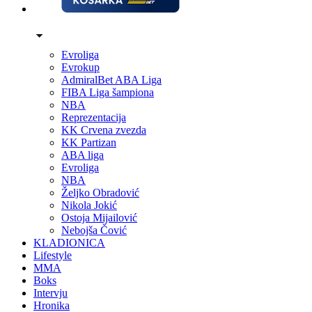
Evroliga
Evrokup
AdmiralBet ABA Liga
FIBA Liga šampiona
NBA
Reprezentacija
KK Crvena zvezda
KK Partizan
ABA liga
Evroliga
NBA
Željko Obradović
Nikola Jokić
Ostoja Mijailović
Nebojša Čović
KLADIONICA
Lifestyle
MMA
Boks
Intervju
Hronika