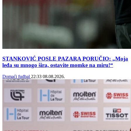
STANKOVIĆ POSLE PAZARA PORUČIO: „Moja
leđa su mnogo šira, ostavite momke na miru!“
Domaći fudbal
22:33
08.08.2026.