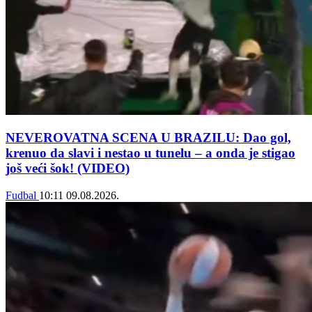
NEVEROVATNA SCENA U BRAZILU: Dao gol,
krenuo da slavi i nestao u tunelu – a onda je stigao
još veći šok! (VIDEO)
Fudbal
10:11
09.08.2026.