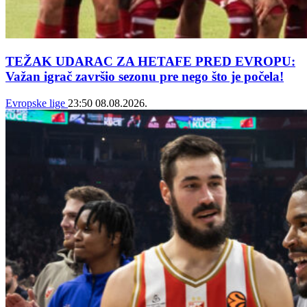
TEŽAK UDARAC ZA HETAFE PRED EVROPU:
Važan igrač završio sezonu pre nego što je počela!
Evropske lige
23:50
08.08.2026.