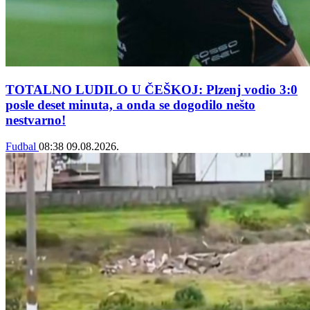
TOTALNO LUDILO U ČEŠKOJ: Plzenj vodio 3:0
posle deset minuta, a onda se dogodilo nešto
nestvarno!
Fudbal
08:38
09.08.2026.