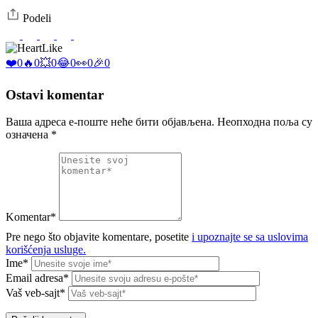
Podeli
Like
❤️
0
🔥
0
💥
0
😂
0
👀
0
🎉
0
Ostavi komentar
Ваша адреса е-поште неће бити објављена.
Неопходна поља су
означена
*
Komentar*
Pre nego što objavite komentare, posetite
i upoznajte se sa uslovima
korišćenja usluge.
Ime*
Email adresa*
Vaš veb-sajt*