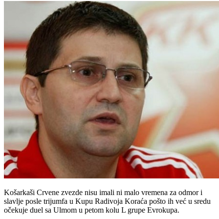
Košarkaši Crvene zvezde nisu imali ni malo vremena za odmor i
slavlje posle trijumfa u Kupu Radivoja Koraća pošto ih već u sredu
očekuje duel sa Ulmom u petom kolu L grupe Evrokupa.