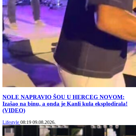
NOLE NAPRAVIO ŠOU U HERCEG NOVOM:
Izašao na binu, a onda je Kanli kula eksplodirala!
(VIDEO)
Lifestyle
08:19
09.08.2026.