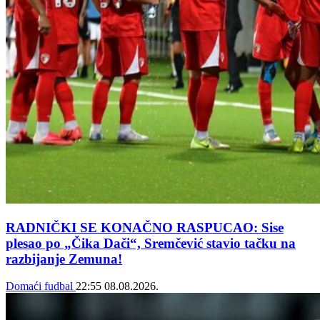
RADNIČKI SE KONAČNO RASPUCAO: Sise
plesao po „Čika Dači“, Sremčević stavio tačku na
razbijanje Zemuna!
Domaći fudbal
22:55
08.08.2026.