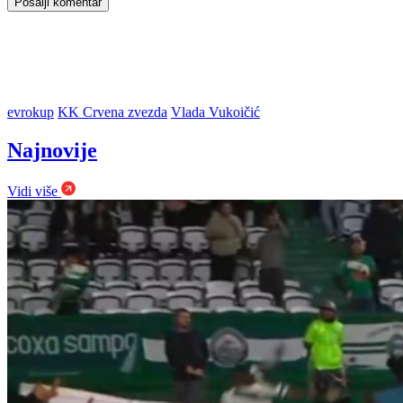
evrokup
KK Crvena zvezda
Vlada Vukoičić
Najnovije
Vidi više