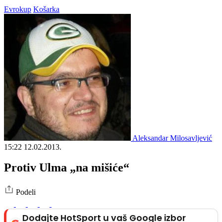
Evrokup
Košarka
Aleksandar Milosavljević
15:22
12.02.2013.
Protiv Ulma „na mišiće“
Podeli
Dodajte HotSport u vaš Google izbor