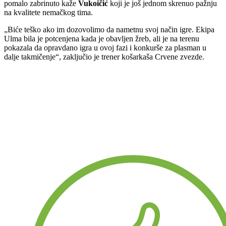
pomalo zabrinuto kaže
Vukoičić
koji je još jednom skrenuo pažnju
na kvalitete nemačkog tima.
„Biće teško ako im dozovolimo da nametnu svoj način igre. Ekipa
Ulma bila je potcenjena kada je obavljen žreb, ali je na terenu
pokazala da opravdano igra u ovoj fazi i konkurše za plasman u
dalje takmičenje“, zaključio je trener košarkaša Crvene zvezde.