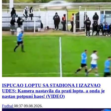
ISPUCAO LOPTU SA STADIONA I IZAZVAO
UDES: Kamera nastavila da prati loptu, a onda je
nastao potpuni haos! (VIDEO)
Fudbal
08:37
09.08.2026.