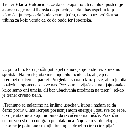
Trener
Vlada Vukoičić
kaže da će ekipa morati da uloži poslednje
atome snage ne bi li došla do pobede, ali da i baš uspeh u kup
takmičenju mogao da bude vetar u jedra, naravno uz podršku sa
tribina za koje veruje da će da bude fer i sportska.
„Uputio bih, kao i prošli put, apel da navijanje bude fer, korektno i
sportski. Na prošloj utakmici nije bilo incidenata, ali je jedan
predmet ubačen na parket. Progledali su nam kroz prste, ali to je bila
poslednja opomena za sve nas. Pozivam navijače da navijaju onako
kako samo oni umeju, ali bez ubacivanja predmeta na teren“, rekao
je trener crveno-belih.
„Trenutno se nalazimo na krilima uspeha u kupu i nadam se da
ćemo protiv Ulma iscrpeti poslednji atom energije i dati sve od sebe.
Ovo je utakmica koju moramo da izvučemo na mišiće. Praktično
ćemo za šest dana odigrati pet utakmica. Nije lako vratiti ekipu,
nekome je potrebno smanjiti trening, a drugima treba terapija“,