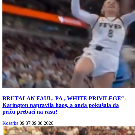
BRUTALAN FAUL, PA „WHITE PRIVILEGE“:
Karington napravila haos, a onda pokušala da
priču prebaci na rasu!
Košarka
09:37
09.08.2026.