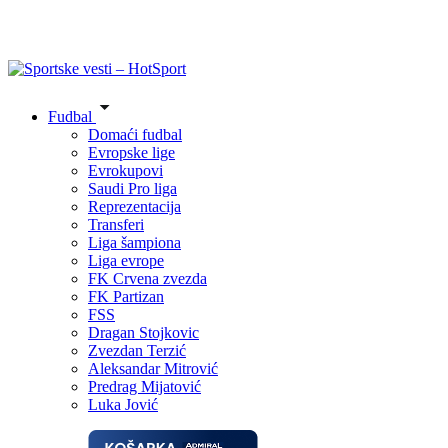
Fudbal
Domaći fudbal
Evropske lige
Evrokupovi
Saudi Pro liga
Reprezentacija
Transferi
Liga šampiona
Liga evrope
FK Crvena zvezda
FK Partizan
FSS
Dragan Stojkovic
Zvezdan Terzić
Aleksandar Mitrović
Predrag Mijatović
Luka Jović