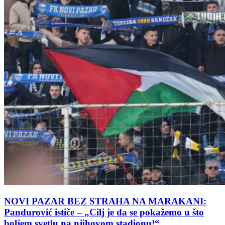
NOVI PAZAR BEZ STRAHA NA MARAKANI:
Pandurović ističe – „Cilj je da se pokažemo u što
boljem svetlu na njihovom stadionu!“