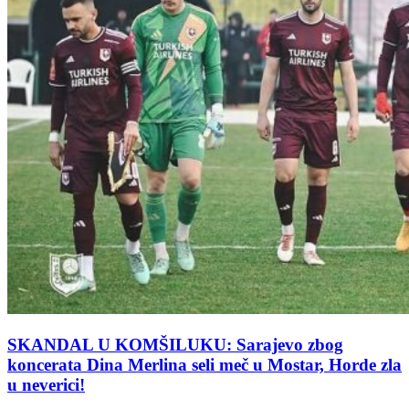
SKANDAL U KOMŠILUKU: Sarajevo zbog
koncerata Dina Merlina seli meč u Mostar, Horde zla
u neverici!