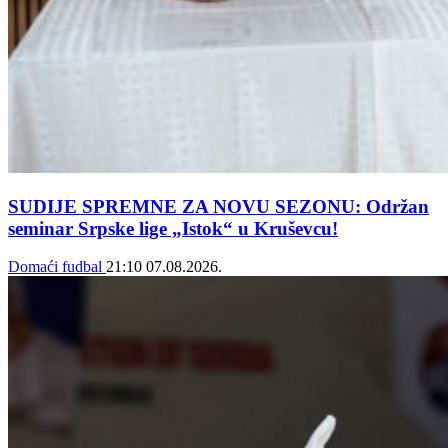
SUDIJE SPREMNE ZA NOVU SEZONU: Održan
seminar Srpske lige „Istok“ u Kruševcu!
Domaći fudbal
21:10
07.08.2026.