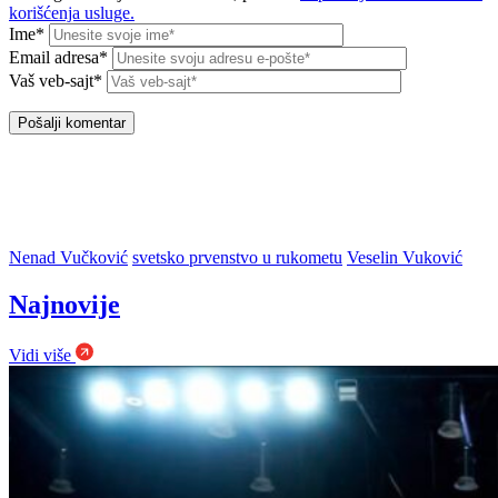
korišćenja usluge.
Ime*
Email adresa*
Vaš veb-sajt*
Nenad Vučković
svetsko prvenstvo u rukometu
Veselin Vuković
Najnovije
Vidi više