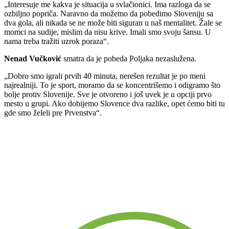
„Interesuje me kakva je situacija u svlačionici. Ima razloga da se
ozbiljno popriča. Naravno da možemo da pobedimo Sloveniju sa
dva gola, ali nikada se ne može biti siguran u naš mentalitet. Žale se
momci na sudije, mislim da nisu krive. Imali smo svoju šansu. U
nama treba tražiti uzrok poraza“.
Nenad Vučković
smatra da je pobeda Poljaka nezaslužena.
„Dobro smo igrali prvih 40 minuta, nerešen rezultat je po meni
najrealniji. To je sport, moramo da se koncentrišemo i odigramo što
bolje protiv Slovenije. Sve je otvoreno i još uvek je u opciji prvo
mesto u grupi. Ako dobijemo Slovence dva razlike, opet ćemo biti tu
gde smo želeli pre Prvenstva“.