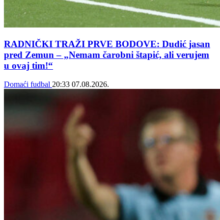
RADNIČKI TRAŽI PRVE BODOVE: Dudić jasan
pred Zemun – „Nemam čarobni štapić, ali verujem
u ovaj tim!“
Domaći fudbal
20:33
07.08.2026.