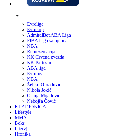
Evroliga
Evrokup
AdmiralBet ABA Liga
FIBA Liga šampiona
NBA
Reprezentacija
KK Crvena zvezda
KK Partizan
ABA liga
Evroliga
NBA
Željko Obradović
Nikola Jokić
Ostoja Mijailović
Nebojša Čović
KLADIONICA
Lifestyle
MMA
Boks
Intervju
Hronika