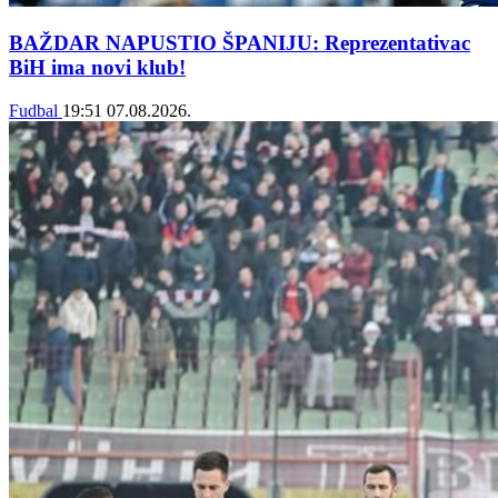
BAŽDAR NAPUSTIO ŠPANIJU: Reprezentativac
BiH ima novi klub!
Fudbal
19:51
07.08.2026.