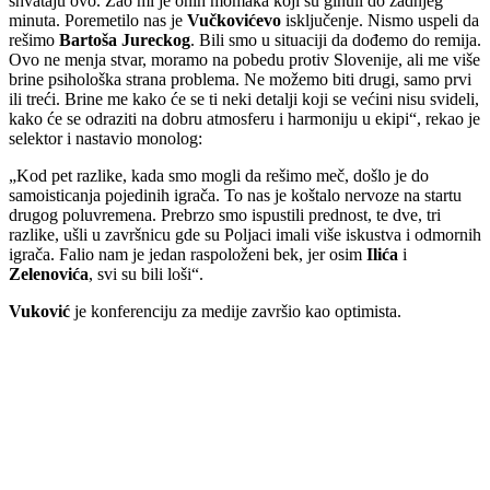
shvataju ovo. Žao mi je onih momaka koji su ginuli do zadnjeg
minuta. Poremetilo nas je
Vučkovićevo
isključenje. Nismo uspeli da
rešimo
Bartoša Jureckog
. Bili smo u situaciji da dođemo do remija.
Ovo ne menja stvar, moramo na pobedu protiv Slovenije, ali me više
brine psihološka strana problema. Ne možemo biti drugi, samo prvi
ili treći. Brine me kako će se ti neki detalji koji se većini nisu svideli,
kako će se odraziti na dobru atmosferu i harmoniju u ekipi“, rekao je
selektor i nastavio monolog:
„Kod pet razlike, kada smo mogli da rešimo meč, došlo je do
samoisticanja pojedinih igrača. To nas je koštalo nervoze na startu
drugog poluvremena. Prebrzo smo ispustili prednost, te dve, tri
razlike, ušli u završnicu gde su Poljaci imali više iskustva i odmornih
igrača. Falio nam je jedan raspoloženi bek, jer osim
Ilića
i
Zelenovića
, svi su bili loši“.
Vuković
je konferenciju za medije završio kao optimista.