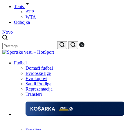
Tenis
ATP
WTA
Odbojka
Novo
Fudbal
Domaći fudbal
Evropske lige
Evrokupovi
Saudi Pro liga
Reprezentacija
Transferi