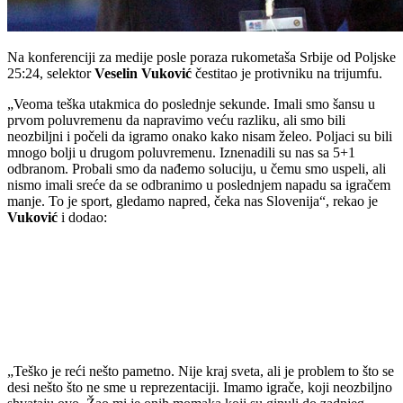
Na konferenciji za medije posle poraza rukometaša Srbije od Poljske
25:24, selektor
Veselin Vuković
čestitao je protivniku na trijumfu.
„Veoma teška utakmica do poslednje sekunde. Imali smo šansu u
prvom poluvremenu da napravimo veću razliku, ali smo bili
neozbiljni i počeli da igramo onako kako nisam želeo. Poljaci su bili
mnogo bolji u drugom poluvremenu. Iznenadili su nas sa 5+1
odbranom. Probali smo da nađemo soluciju, u čemu smo uspeli, ali
nismo imali sreće da se odbranimo u poslednjem napadu sa igračem
manje. To je sport, gledamo napred, čeka nas Slovenija“, rekao je
Vuković
i dodao:
„Teško je reći nešto pametno. Nije kraj sveta, ali je problem to što se
desi nešto što ne sme u reprezentaciji. Imamo igrače, koji neozbiljno