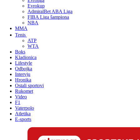
Evroliga
Evrokup
AdmiralBet ABA Liga
FIBA Liga šampiona
NBA
MMA
Tenis
ATP
WTA
Boks
Kladionica
Lifestyle
Odbojka
Intervju
Hronika
Ostali sportovi
Rukomet
Video
F1
Vaterpolo
Atletika
E-sports