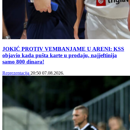
JOKIĆ PROTIV VEMBANJAME U ARENI: KSS
objavio kada pušta karte u prodaju, najjeftinija
samo 800 dinara!
Reprezentacija
20:50
07.08.2026.