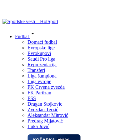
Fudbal
Domaći fudbal
Evropske lige
Evrokupovi
Saudi Pro liga
Reprezentacija
Transferi
Liga šampiona
Liga evrope
FK Crvena zvezda
FK Partizan
FSS
Dragan Stojkovic
Zvezdan Terzić
Aleksandar Mitrović
Predrag Mijatović
Luka Jović