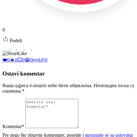
0
Podeli
Like
❤️
0
🔥
0
💥
0
😂
0
👀
0
🎉
0
Ostavi komentar
Ваша адреса е-поште неће бити објављена.
Неопходна поља су
означена
*
Komentar*
Pre nego što objavite komentare, posetite
i upoznajte se sa uslovima