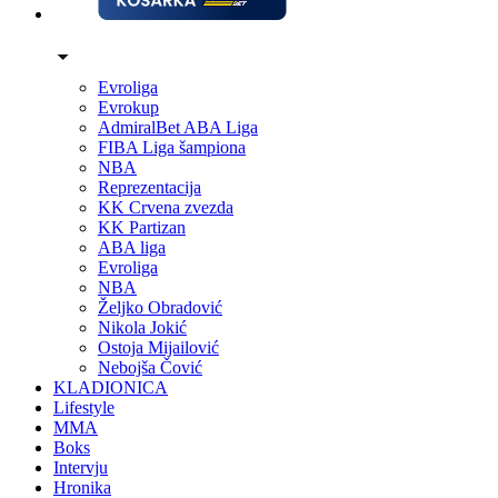
Evroliga
Evrokup
AdmiralBet ABA Liga
FIBA Liga šampiona
NBA
Reprezentacija
KK Crvena zvezda
KK Partizan
ABA liga
Evroliga
NBA
Željko Obradović
Nikola Jokić
Ostoja Mijailović
Nebojša Čović
KLADIONICA
Lifestyle
MMA
Boks
Intervju
Hronika