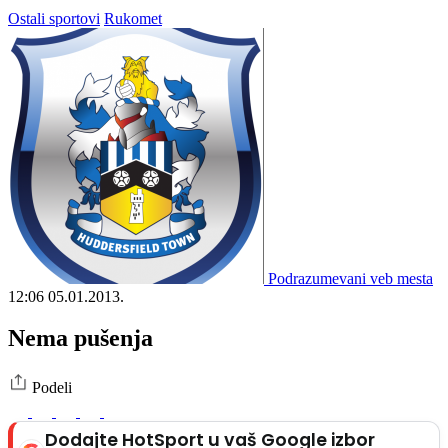
Ostali sportovi
Rukomet
Podrazumevani veb mesta
12:06
05.01.2013.
Nema pušenja
Podeli
Dodajte HotSport u vaš Google izbor