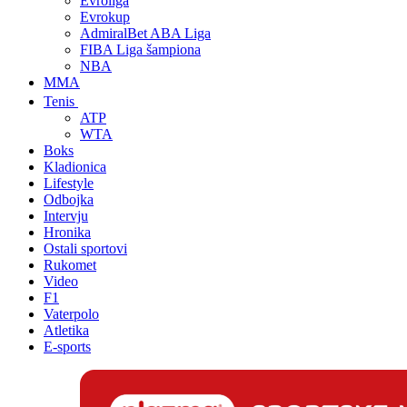
Evroliga
Evrokup
AdmiralBet ABA Liga
FIBA Liga šampiona
NBA
MMA
Tenis
ATP
WTA
Boks
Kladionica
Lifestyle
Odbojka
Intervju
Hronika
Ostali sportovi
Rukomet
Video
F1
Vaterpolo
Atletika
E-sports