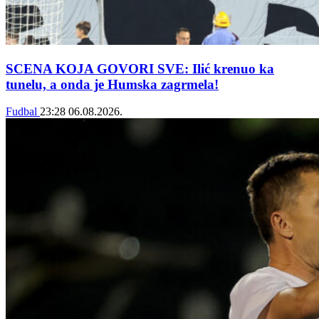
SCENA KOJA GOVORI SVE: Ilić krenuo ka
tunelu, a onda je Humska zagrmela!
Fudbal
23:28
06.08.2026.