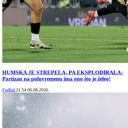
HUMSKA JE STREPELA, PA EKSPLODIRALA:
Partizan na poluvremenu ima ono što je želeo!
Fudbal
21:54
06.08.2026.