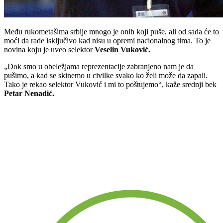
Među rukometašima srbije mnogo je onih koji puše, ali od sada će to
moći da rade isključivo kad nisu u opremi nacionalnog tima. To je
novina koju je uveo selektor
Veselin Vuković.
„Dok smo u obeležjama reprezentacije zabranjeno nam je da
pušimo, a kad se skinemo u civilke svako ko želi može da zapali.
Tako je rekao selektor Vuković i mi to poštujemo“, kaže srednji bek
Petar Nenadić.