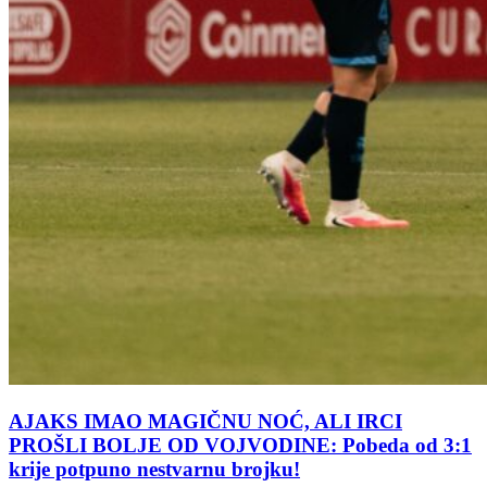
AJAKS IMAO MAGIČNU NOĆ, ALI IRCI
PROŠLI BOLJE OD VOJVODINE: Pobeda od 3:1
krije potpuno nestvarnu brojku!