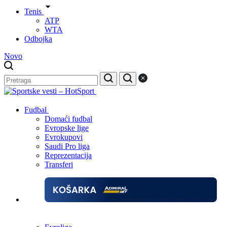
Tenis
ATP
WTA
Odbojka
Novo
Fudbal
Domaći fudbal
Evropske lige
Evrokupovi
Saudi Pro liga
Reprezentacija
Transferi