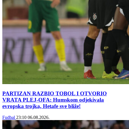
PARTIZAN RAZBIO TOBOL I OTVORIO
VRATA PLEJ-OFA: Humskom odjekivala
evropska trojka, Hetafe sve bliže!
Fudbal
23:10
06.08.2026.