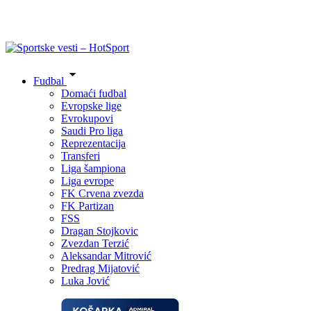
Fudbal
Domaći fudbal
Evropske lige
Evrokupovi
Saudi Pro liga
Reprezentacija
Transferi
Liga šampiona
Liga evrope
FK Crvena zvezda
FK Partizan
FSS
Dragan Stojkovic
Zvezdan Terzić
Aleksandar Mitrović
Predrag Mijatović
Luka Jović