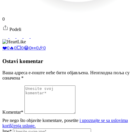
0
Podeli
Like
❤️
0
🔥
0
💥
0
😂
0
👀
0
🎉
0
Ostavi komentar
Ваша адреса е-поште неће бити објављена.
Неопходна поља су
означена
*
Komentar*
Pre nego što objavite komentare, posetite
i upoznajte se sa uslovima
korišćenja usluge.
Ime*