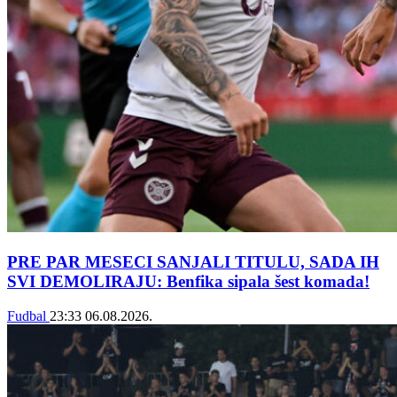
PRE PAR MESECI SANJALI TITULU, SADA IH
SVI DEMOLIRAJU: Benfika sipala šest komada!
Fudbal
23:33
06.08.2026.