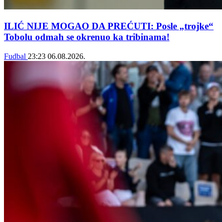
ILIĆ NIJE MOGAO DA PREĆUTI: Posle „trojke“
Tobolu odmah se okrenuo ka tribinama!
Fudbal
23:23
06.08.2026.