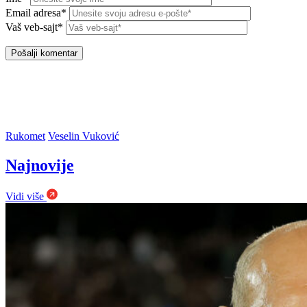
Email adresa*
Vaš veb-sajt*
Rukomet
Veselin Vuković
Najnovije
Vidi više