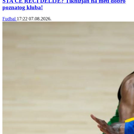
ŠTA ĆE REĆI DELIJE? Tiknizjan na meti dobro
poznatog kluba!
Fudbal
17:22
07.08.2026.