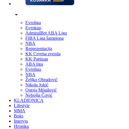
Evroliga
Evrokup
AdmiralBet ABA Liga
FIBA Liga šampiona
NBA
Reprezentacija
KK Crvena zvezda
KK Partizan
ABA liga
Evroliga
NBA
Željko Obradović
Nikola Jokić
Ostoja Mijailović
Nebojša Čović
KLADIONICA
Lifestyle
MMA
Boks
Intervju
Hronika