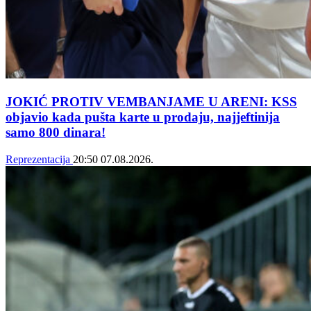
JOKIĆ PROTIV VEMBANJAME U ARENI: KSS
objavio kada pušta karte u prodaju, najjeftinija
samo 800 dinara!
Reprezentacija
20:50
07.08.2026.