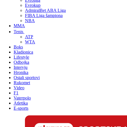
Evroliga
Evrokup
AdmiralBet ABA Liga
FIBA Liga šampiona
NBA
MMA
Tenis
ATP
WTA
Boks
Kladionica
Lifestyle
Odbojka
Intervju
Hronika
Ostali sportovi
Rukomet
Video
F1
Vaterpolo
Atletika
E-sports