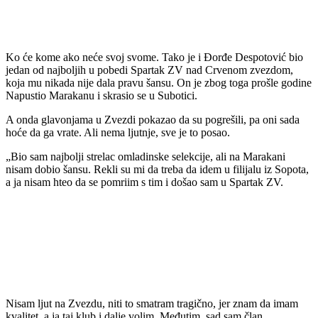
Ko će kome ako neće svoj svome. Tako je i Đorđe Despotović bio
jedan od najboljih u pobedi Spartak ZV nad Crvenom zvezdom,
koja mu nikada nije dala pravu šansu. On je zbog toga prošle godine
Napustio Marakanu i skrasio se u Subotici.
A onda glavonjama u Zvezdi pokazao da su pogrešili, pa oni sada
hoće da ga vrate. Ali nema ljutnje, sve je to posao.
„Bio sam najbolji strelac omladinske selekcije, ali na Marakani
nisam dobio šansu. Rekli su mi da treba da idem u filijalu iz Sopota,
a ja nisam hteo da se pomriim s tim i došao sam u Spartak ZV.
Nisam ljut na Zvezdu, niti to smatram tragično, jer znam da imam
kvalitet, a ja taj klub i dalje volim. Međutim, sad sam član