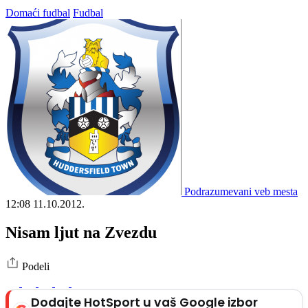
Domaći fudbal
Fudbal
Podrazumevani veb mesta
12:08
11.10.2012.
Nisam ljut na Zvezdu
Podeli
Dodajte HotSport u vaš Google izbor