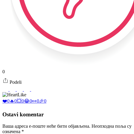
0
Podeli
Like
❤️
0
🔥
0
💥
0
😂
0
👀
0
🎉
0
Ostavi komentar
Ваша адреса е-поште неће бити објављена.
Неопходна поља су
означена
*