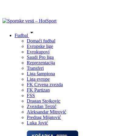
Fudbal
Domaći fudbal
Evropske lige
Evrokupovi
Saudi Pro liga
Reprezentacija
Transferi
Liga šampiona
Liga evrope
FK Crvena zvezda
FK Partizan
FSS
Dragan Stojkovic
Zvezdan Terzić
Aleksandar Mitrović
Predrag Mijatović
Luka Jović