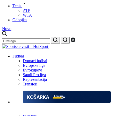
Tenis
ATP
WTA
Odbojka
Novo
Fudbal
Domaći fudbal
Evropske lige
Evrokupovi
Saudi Pro liga
Reprezentacija
Transferi