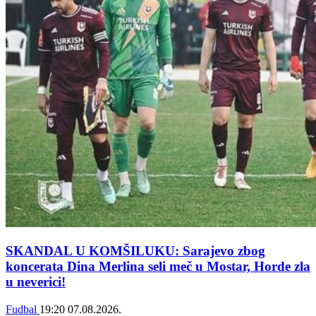
SKANDAL U KOMŠILUKU: Sarajevo zbog
koncerata Dina Merlina seli meč u Mostar, Horde zla
u neverici!
Fudbal
19:20
07.08.2026.