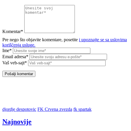
Komentar*
Pre nego što objavite komentare, posetite
i upoznajte se sa uslovima
korišćenja usluge.
Ime*
Email adresa*
Vaš veb-sajt*
djordje despotovic
FK Crvena zvezda
fk spartak
Najnovije