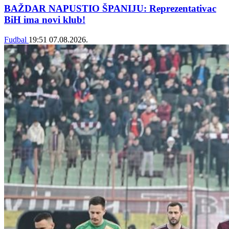
BAŽDAR NAPUSTIO ŠPANIJU: Reprezentativac
BiH ima novi klub!
Fudbal
19:51
07.08.2026.