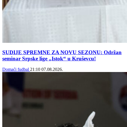
SUDIJE SPREMNE ZA NOVU SEZONU: Održan
seminar Srpske lige „Istok“ u Kruševcu!
Domaći fudbal
21:10
07.08.2026.