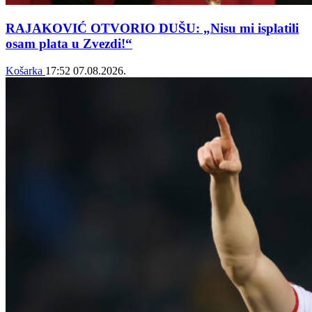
RAJAKOVIĆ OTVORIO DUŠU: „Nisu mi isplatili
osam plata u Zvezdi!“
Košarka
17:52
07.08.2026.