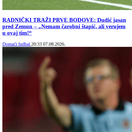
RADNIČKI TRAŽI PRVE BODOVE: Dudić jasan
pred Zemun – „Nemam čarobni štapić, ali verujem
u ovaj tim!“
Domaći fudbal
20:33
07.08.2026.