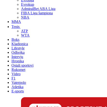
Evroliga
Evrokup
AdmiralBet ABA Liga
FIBA Liga šampiona
NBA
MMA
Tenis
ATP
WTA
Boks
Kladionica
Lifestyle
Odbojka
Intervju
Hronika
Ostali sportovi
Rukomet
Video
F1
Vaterpolo
Atletika
E-sports