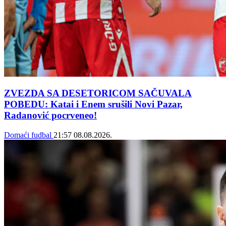
ZVEZDA SA DESETORICOM SAČUVALA
POBEDU: Katai i Enem srušili Novi Pazar,
Radanović pocrveneo!
Domaći fudbal
21:57
08.08.2026.