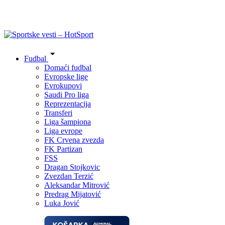
Fudbal
Domaći fudbal
Evropske lige
Evrokupovi
Saudi Pro liga
Reprezentacija
Transferi
Liga šampiona
Liga evrope
FK Crvena zvezda
FK Partizan
FSS
Dragan Stojkovic
Zvezdan Terzić
Aleksandar Mitrović
Predrag Mijatović
Luka Jović