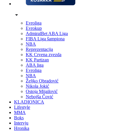
Evroliga
Evrokup
AdmiralBet ABA Liga
FIBA Liga šampiona
NBA
Reprezentacija
KK Crvena zvezda
KK Partizan
ABA liga
Evroliga
NBA
Željko Obradović
Nikola Jokić
Ostoja Mijailović
Nebojša Čović
KLADIONICA
Lifestyle
MMA
Boks
Intervju
Hronika