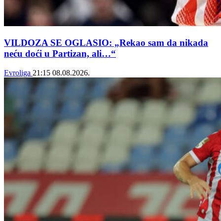
VILDOZA SE OGLASIO: „Rekao sam da nikada
neću doći u Partizan, ali…“
Evroliga
21:15
08.08.2026.