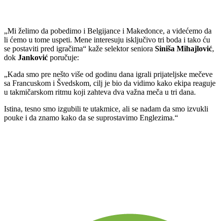
„Mi želimo da pobedimo i Belgijance i Makedonce, a videćemo da
li ćemo u tome uspeti. Mene interesuju isključivo tri boda i tako ću
se postaviti pred igračima“ kaže selektor seniora
Siniša Mihajlović
,
dok
Janković
poručuje:
„Kada smo pre nešto više od godinu dana igrali prijateljske mečeve
sa Francuskom i Švedskom, cilj je bio da vidimo kako ekipa reaguje
u takmičarskom ritmu koji zahteva dva važna meča u tri dana.
Istina, tesno smo izgubili te utakmice, ali se nadam da smo izvukli
pouke i da znamo kako da se suprostavimo Englezima.“