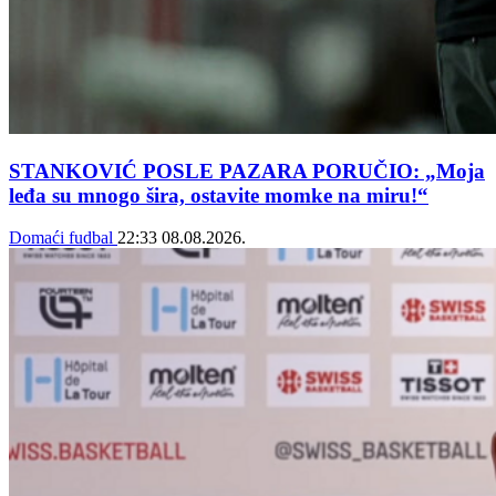
STANKOVIĆ POSLE PAZARA PORUČIO: „Moja
leđa su mnogo šira, ostavite momke na miru!“
Domaći fudbal
22:33
08.08.2026.