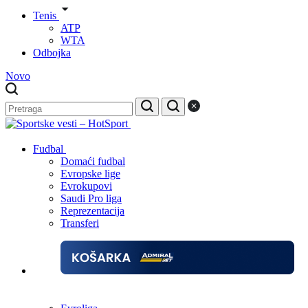
Tenis
ATP
WTA
Odbojka
Novo
Fudbal
Domaći fudbal
Evropske lige
Evrokupovi
Saudi Pro liga
Reprezentacija
Transferi