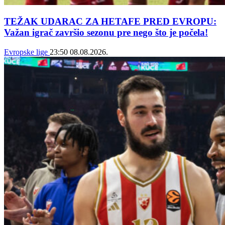
TEŽAK UDARAC ZA HETAFE PRED EVROPU:
Važan igrač završio sezonu pre nego što je počela!
Evropske lige
23:50
08.08.2026.