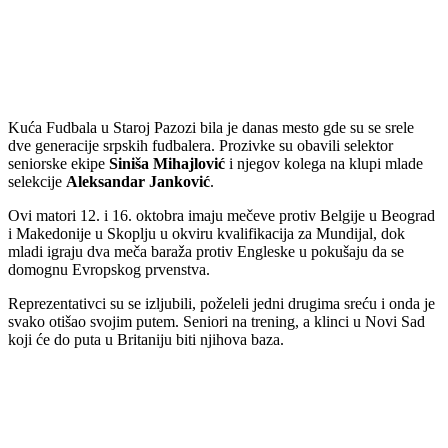
Kuća Fudbala u Staroj Pazozi bila je danas mesto gde su se srele
dve generacije srpskih fudbalera. Prozivke su obavili selektor
seniorske ekipe
Siniša Mihajlović
i njegov kolega na klupi mlade
selekcije
Aleksandar Janković
.
Ovi matori 12. i 16. oktobra imaju mečeve protiv Belgije u Beograd
i Makedonije u Skoplju u okviru kvalifikacija za Mundijal, dok
mladi igraju dva meča baraža protiv Engleske u pokušaju da se
domognu Evropskog prvenstva.
Reprezentativci su se izljubili, poželeli jedni drugima sreću i onda je
svako otišao svojim putem. Seniori na trening, a klinci u Novi Sad
koji će do puta u Britaniju biti njihova baza.