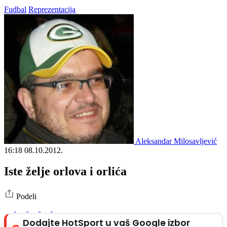
Fudbal
Reprezentacija
Aleksandar Milosavljević
16:18
08.10.2012.
Iste želje orlova i orlića
Podeli
Dodajte HotSport u vaš Google izbor