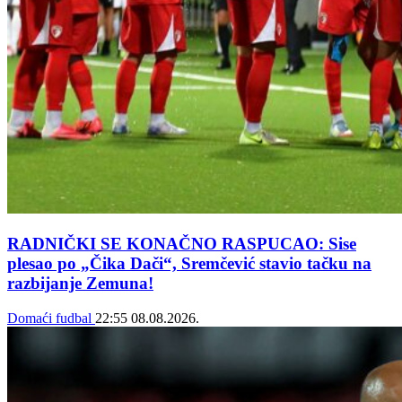
RADNIČKI SE KONAČNO RASPUCAO: Sise
plesao po „Čika Dači“, Sremčević stavio tačku na
razbijanje Zemuna!
Domaći fudbal
22:55
08.08.2026.