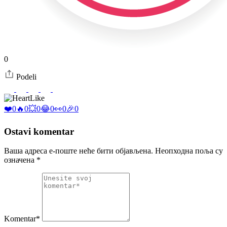
0
Podeli
Like
❤️
0
🔥
0
💥
0
😂
0
👀
0
🎉
0
Ostavi komentar
Ваша адреса е-поште неће бити објављена.
Неопходна поља су
означена
*
Komentar*