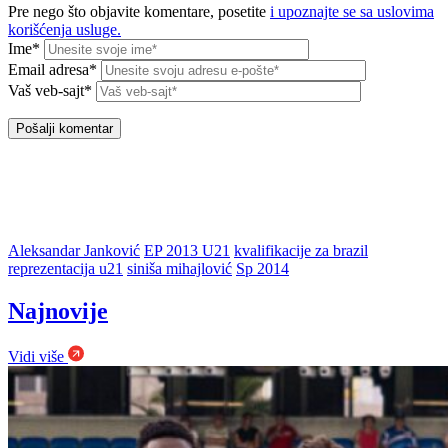
Pre nego što objavite komentare, posetite
i upoznajte se sa uslovima
korišćenja usluge.
Ime*
Email adresa*
Vaš veb-sajt*
Aleksandar Janković
EP 2013 U21
kvalifikacije za brazil
reprezentacija u21
siniša mihajlović
Sp 2014
Najnovije
Vidi više