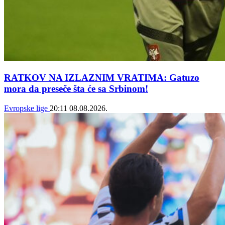
RATKOV NA IZLAZNIM VRATIMA: Gatuzo
mora da preseče šta će sa Srbinom!
Evropske lige
20:11
08.08.2026.