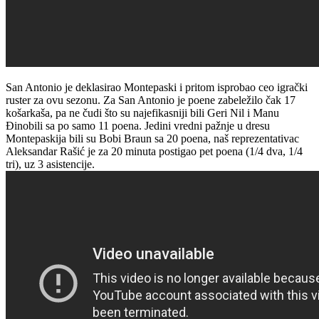
San Antonio je deklasirao Montepaski i pritom isprobao ceo igrački
ruster za ovu sezonu. Za San Antonio je poene zabeležilo čak 17
košarkaša, pa ne čudi što su najefikasniji bili Geri Nil i Manu
Đinobili sa po samo 11 poena. Jedini vredni pažnje u dresu
Montepaskija bili su Bobi Braun sa 20 poena, naš reprezentativac
Aleksandar Rašić je za 20 minuta postigao pet poena (1/4 dva, 1/4
tri), uz 3 asistencije.