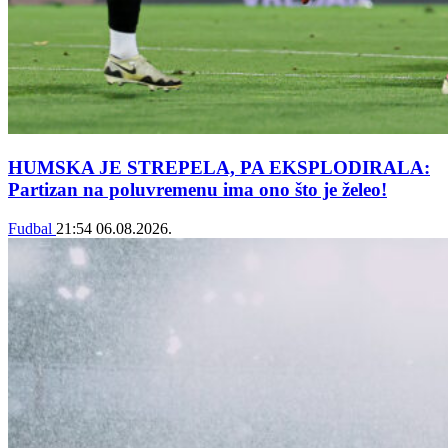
HUMSKA JE STREPELA, PA EKSPLODIRALA:
Partizan na poluvremenu ima ono što je želeo!
Fudbal
21:54
06.08.2026.