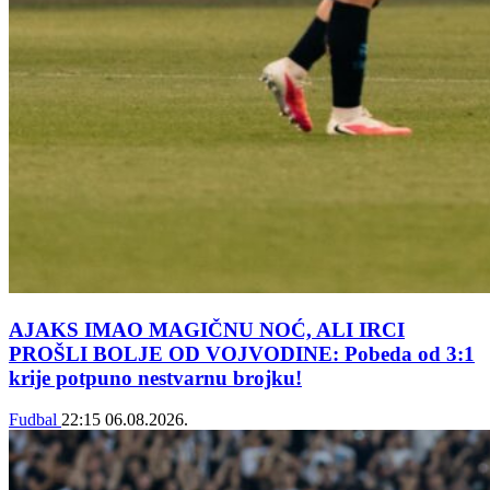
AJAKS IMAO MAGIČNU NOĆ, ALI IRCI
PROŠLI BOLJE OD VOJVODINE: Pobeda od 3:1
krije potpuno nestvarnu brojku!
Fudbal
22:15
06.08.2026.