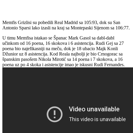
Memfis Grizlisi su pobedili Real Madrid sa 105:93, dok su San
Antonio Sparsi lako izasli na kraj sa Montepaski Sijenom sa 106:77.
U timu Memfisa istakao se Španac Mark Gasol sa dabl-dabl
učinkom od 16 poena, 16 skokova i 6 asistencija. Rudi Gej sa 27
poena bio najefikasniji na meču, dok je 18 ubacio Majk Konli
Džunior uz 8 asistencija. Kod Reala najbolji je bio Crnogorac sa
španskim pasošem Nikola Mirotić sa 14 poena i 7 skokova, a 16
poena uz po 4 skoka i asistencije imao je iskusni Rudi Fernandes.