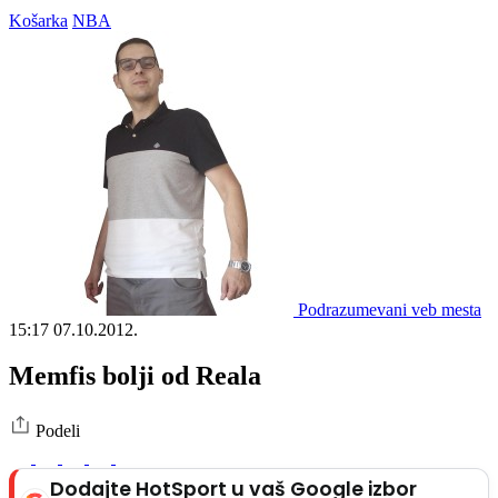
Košarka
NBA
Podrazumevani veb mesta
15:17
07.10.2012.
Memfis bolji od Reala
Podeli
Dodajte HotSport u vaš Google izbor