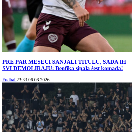
PRE PAR MESECI SANJALI TITULU, SADA IH
SVI DEMOLIRAJU: Benfika sipala šest komada!
Fudbal
23:33
06.08.2026.