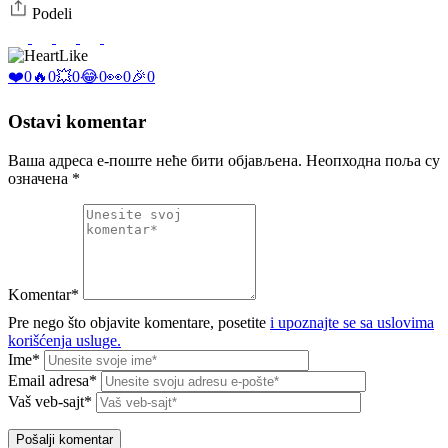
Podeli
Like
❤️
0
🔥
0
💥
0
😂
0
👀
0
🎉
0
Ostavi komentar
Ваша адреса е-поште неће бити објављена.
Неопходна поља су
означена
*
Komentar*
Pre nego što objavite komentare, posetite
i upoznajte se sa uslovima
korišćenja usluge.
Ime*
Email adresa*
Vaš veb-sajt*