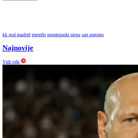
kk real madrid
memfis
montepaski siena
san antonio
Najnovije
Vidi više