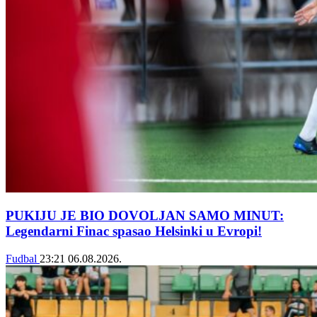
PUKIJU JE BIO DOVOLJAN SAMO MINUT:
Legendarni Finac spasao Helsinki u Evropi!
Fudbal
23:21
06.08.2026.