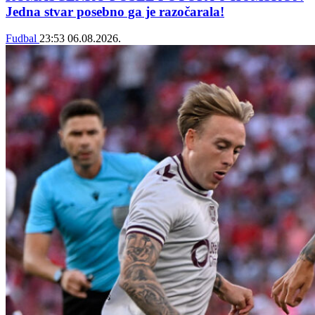
Jedna stvar posebno ga je razočarala!
Fudbal
23:53
06.08.2026.