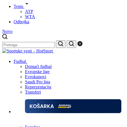
Tenis
ATP
WTA
Odbojka
Novo
Fudbal
Domaći fudbal
Evropske lige
Evrokupovi
Saudi Pro liga
Reprezentacija
Transferi