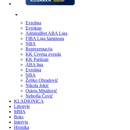
Evroliga
Evrokup
AdmiralBet ABA Liga
FIBA Liga šampiona
NBA
Reprezentacija
KK Crvena zvezda
KK Partizan
ABA liga
Evroliga
NBA
Željko Obradović
Nikola Jokić
Ostoja Mijailović
Nebojša Čović
KLADIONICA
Lifestyle
MMA
Boks
Intervju
Hronika