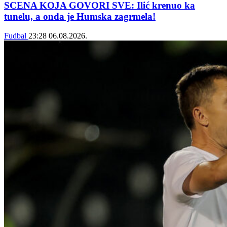
SCENA KOJA GOVORI SVE: Ilić krenuo ka
tunelu, a onda je Humska zagrmela!
Fudbal
23:28
06.08.2026.