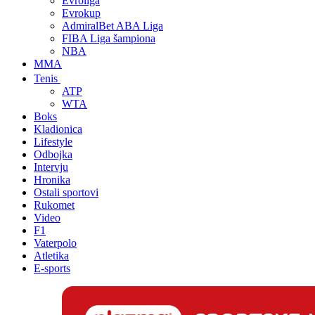
Evroliga
Evrokup
AdmiralBet ABA Liga
FIBA Liga šampiona
NBA
MMA
Tenis
ATP
WTA
Boks
Kladionica
Lifestyle
Odbojka
Intervju
Hronika
Ostali sportovi
Rukomet
Video
F1
Vaterpolo
Atletika
E-sports