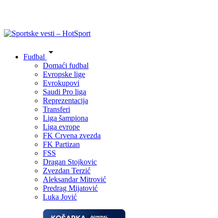
Fudbal
Domaći fudbal
Evropske lige
Evrokupovi
Saudi Pro liga
Reprezentacija
Transferi
Liga šampiona
Liga evrope
FK Crvena zvezda
FK Partizan
FSS
Dragan Stojkovic
Zvezdan Terzić
Aleksandar Mitrović
Predrag Mijatović
Luka Jović