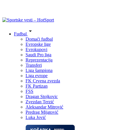
Fudbal
Domaći fudbal
Evropske lige
Evrokupovi
Saudi Pro liga
Reprezentacija
Transferi
Liga šampiona
Liga evrope
FK Crvena zvezda
FK Partizan
FSS
Dragan Stojkovic
Zvezdan Terzić
Aleksandar Mitrović
Predrag Mijatović
Luka Jović