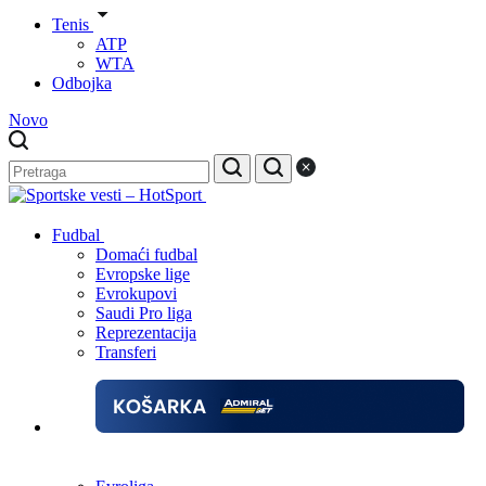
Tenis
ATP
WTA
Odbojka
Novo
Fudbal
Domaći fudbal
Evropske lige
Evrokupovi
Saudi Pro liga
Reprezentacija
Transferi