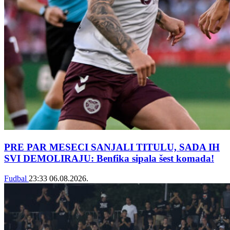
PRE PAR MESECI SANJALI TITULU, SADA IH
SVI DEMOLIRAJU: Benfika sipala šest komada!
Fudbal
23:33
06.08.2026.