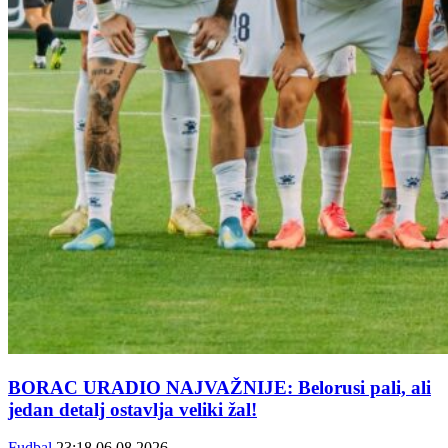
BORAC URADIO NAJVAŽNIJE: Belorusi pali, ali
jedan detalj ostavlja veliki žal!
Fudbal
23:18
06.08.2026.