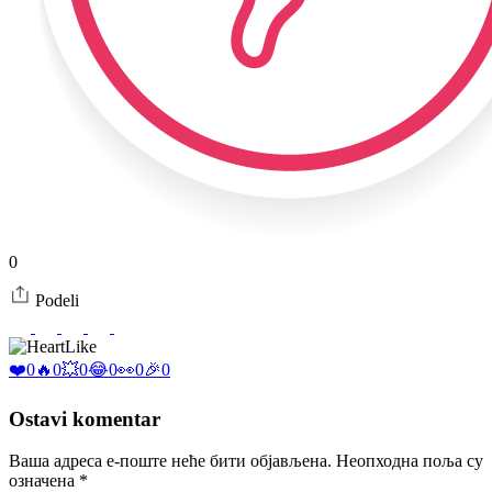
0
Podeli
Like
❤️
0
🔥
0
💥
0
😂
0
👀
0
🎉
0
Ostavi komentar
Ваша адреса е-поште неће бити објављена.
Неопходна поља су
означена
*