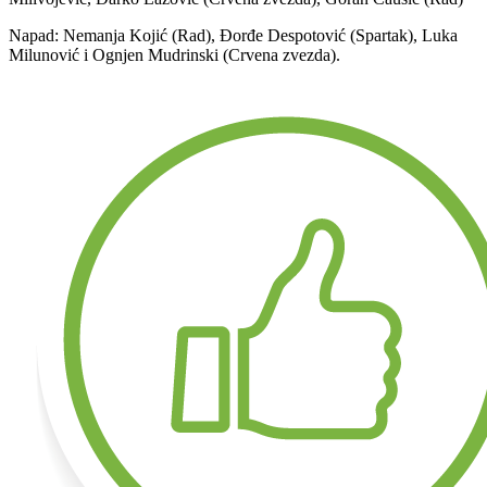
Napad: Nemanja Kojić (Rad), Đorđe Despotović (Spartak), Luka
Milunović i Ognjen Mudrinski (Crvena zvezda).