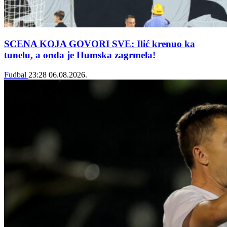
SCENA KOJA GOVORI SVE: Ilić krenuo ka
tunelu, a onda je Humska zagrmela!
Fudbal
23:28
06.08.2026.