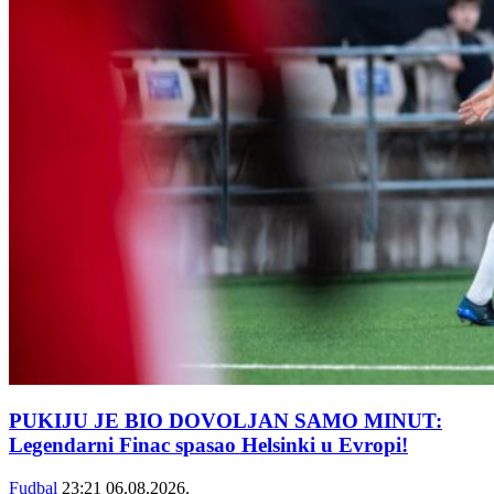
PUKIJU JE BIO DOVOLJAN SAMO MINUT:
Legendarni Finac spasao Helsinki u Evropi!
Fudbal
23:21
06.08.2026.