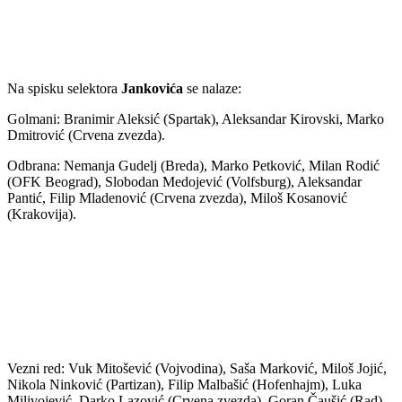
Na spisku selektora
Jankovića
se nalaze:
Golmani: Branimir Aleksić (Spartak), Aleksandar Kirovski, Marko
Dmitrović (Crvena zvezda).
Odbrana: Nemanja Gudelj (Breda), Marko Petković, Milan Rodić
(OFK Beograd), Slobodan Medojević (Volfsburg), Aleksandar
Pantić, Filip Mladenović (Crvena zvezda), Miloš Kosanović
(Krakovija).
Vezni red: Vuk Mitošević (Vojvodina), Saša Marković, Miloš Jojić,
Nikola Ninković (Partizan), Filip Malbašić (Hofenhajm), Luka
Milivojević, Darko Lazović (Crvena zvezda), Goran Čaušić (Rad)