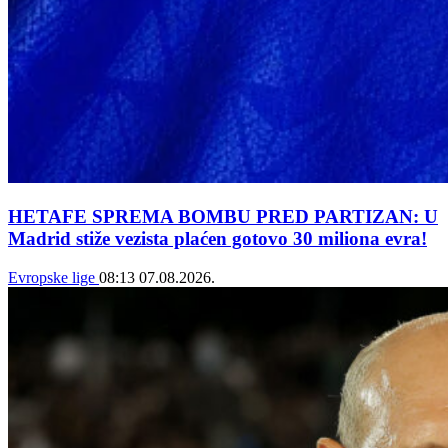
HETAFE SPREMA BOMBU PRED PARTIZAN: U
Madrid stiže vezista plaćen gotovo 30 miliona evra!
Evropske lige
08:13
07.08.2026.