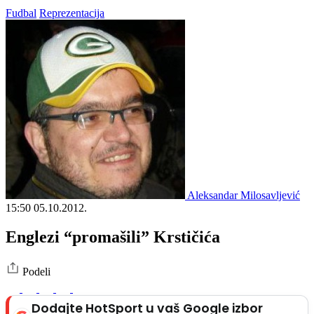
Fudbal
Reprezentacija
Aleksandar Milosavljević
15:50
05.10.2012.
Englezi “promašili” Krstičića
Podeli
Dodajte HotSport u vaš Google izbor