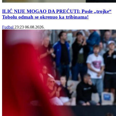
ILIĆ NIJE MOGAO DA PREĆUTI: Posle „trojke“
Tobolu odmah se okrenuo ka tribinama!
Fudbal
23:23
06.08.2026.