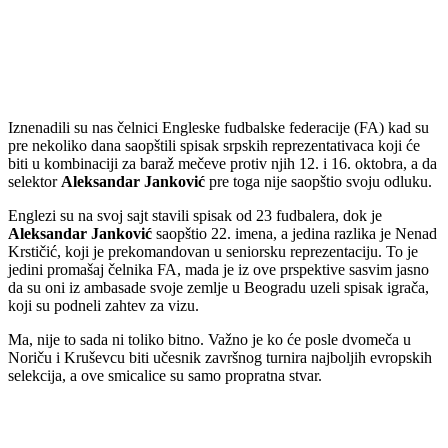
Iznenadili su nas čelnici Engleske fudbalske federacije (FA) kad su
pre nekoliko dana saopštili spisak srpskih reprezentativaca koji će
biti u kombinaciji za baraž mečeve protiv njih 12. i 16. oktobra, a da
selektor
Aleksandar Janković
pre toga nije saopštio svoju odluku.
Englezi su na svoj sajt stavili spisak od 23 fudbalera, dok je
Aleksandar Janković
saopštio 22. imena, a jedina razlika je Nenad
Krstičić, koji je prekomandovan u seniorsku reprezentaciju. To je
jedini promašaj čelnika FA, mada je iz ove prspektive sasvim jasno
da su oni iz ambasade svoje zemlje u Beogradu uzeli spisak igrača,
koji su podneli zahtev za vizu.
Ma, nije to sada ni toliko bitno. Važno je ko će posle dvomeča u
Noriču i Kruševcu biti učesnik završnog turnira najboljih evropskih
selekcija, a ove smicalice su samo propratna stvar.