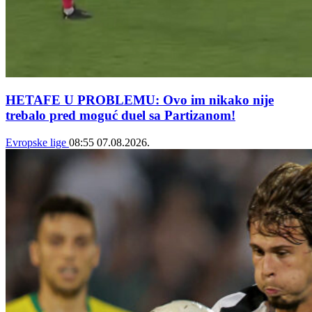
HETAFE U PROBLEMU: Ovo im nikako nije
trebalo pred moguć duel sa Partizanom!
Evropske lige
08:55
07.08.2026.