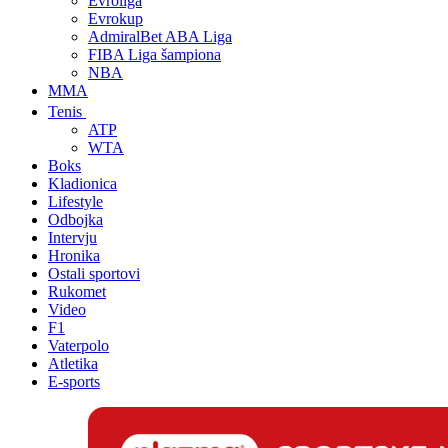
Evroliga
Evrokup
AdmiralBet ABA Liga
FIBA Liga šampiona
NBA
MMA
Tenis
ATP
WTA
Boks
Kladionica
Lifestyle
Odbojka
Intervju
Hronika
Ostali sportovi
Rukomet
Video
F1
Vaterpolo
Atletika
E-sports