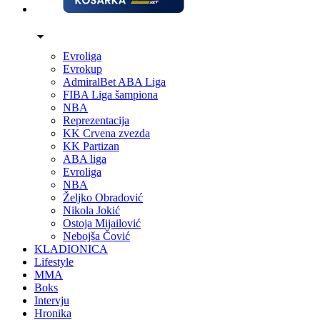
Evroliga
Evrokup
AdmiralBet ABA Liga
FIBA Liga šampiona
NBA
Reprezentacija
KK Crvena zvezda
KK Partizan
ABA liga
Evroliga
NBA
Željko Obradović
Nikola Jokić
Ostoja Mijailović
Nebojša Čović
KLADIONICA
Lifestyle
MMA
Boks
Intervju
Hronika