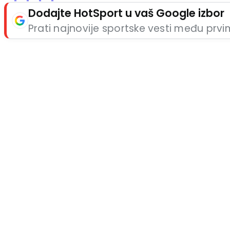
Dodajte HotSport u vaš Google izbor
Prati najnovije sportske vesti među prv