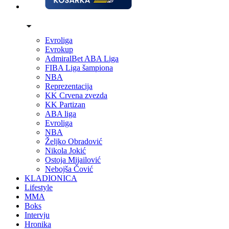
Evroliga
Evrokup
AdmiralBet ABA Liga
FIBA Liga šampiona
NBA
Reprezentacija
KK Crvena zvezda
KK Partizan
ABA liga
Evroliga
NBA
Željko Obradović
Nikola Jokić
Ostoja Mijailović
Nebojša Čović
KLADIONICA
Lifestyle
MMA
Boks
Intervju
Hronika