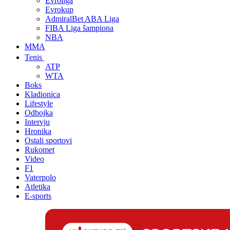
Evroliga
Evrokup
AdmiralBet ABA Liga
FIBA Liga šampiona
NBA
MMA
Tenis
ATP
WTA
Boks
Kladionica
Lifestyle
Odbojka
Intervju
Hronika
Ostali sportovi
Rukomet
Video
F1
Vaterpolo
Atletika
E-sports