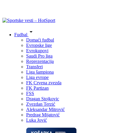
Fudbal
Domaći fudbal
Evropske lige
Evrokupovi
Saudi Pro liga
Reprezentacija
Transferi
Liga šampiona
Liga evrope
FK Crvena zvezda
FK Partizan
FSS
Dragan Stojkovic
Zvezdan Terzić
Aleksandar Mitrović
Predrag Mijatović
Luka Jović