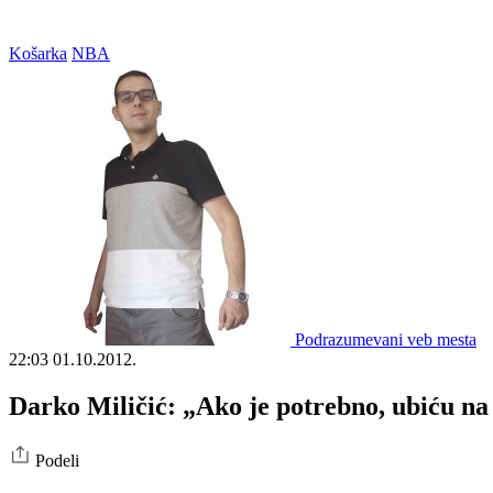
Košarka
NBA
Podrazumevani veb mesta
22:03
01.10.2012.
Darko Miličić: „Ako je potrebno, ubiću na
Podeli