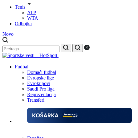
Tenis
ATP
WTA
Odbojka
Novo
Fudbal
Domaći fudbal
Evropske lige
Evrokupovi
Saudi Pro liga
Reprezentacija
Transferi