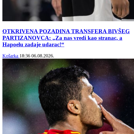
OTKRIVENA POZADINA TRANSFERA BIVŠEG
PARTIZANOVCA: „Za nas vredi kao stranac, a
Hapoelu zadaje udarac!“
Košarka
18:36
06.08.2026.