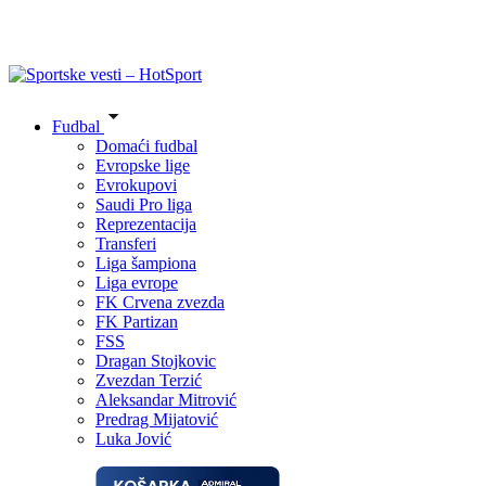
Fudbal
Domaći fudbal
Evropske lige
Evrokupovi
Saudi Pro liga
Reprezentacija
Transferi
Liga šampiona
Liga evrope
FK Crvena zvezda
FK Partizan
FSS
Dragan Stojkovic
Zvezdan Terzić
Aleksandar Mitrović
Predrag Mijatović
Luka Jović