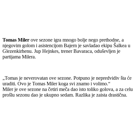
Tomas Miler
ove sezone igra mnogo bolje nego prethodne, a
njegovim golom i asistencijom Bajern je savladao ekipu Šalkea u
Glezenkirhenu. Jup Hejnkes, trener Bavaraca, oduševljen je
partijama Milera.
„Tomas je neverovatan ove sezone. Potpuno je nepredvidiv šta će
uraditi. Ovo je Tomas Miler koga svi znamo i volimo.“
Miler je ove sezone na četiri meča dao isto toliko golova, a za celu
prošlu sezonu dao je ukupno sedam. Razlika je zaista drastična.