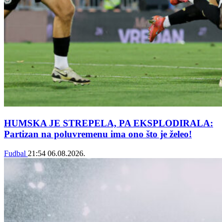
HUMSKA JE STREPELA, PA EKSPLODIRALA:
Partizan na poluvremenu ima ono što je želeo!
Fudbal
21:54
06.08.2026.