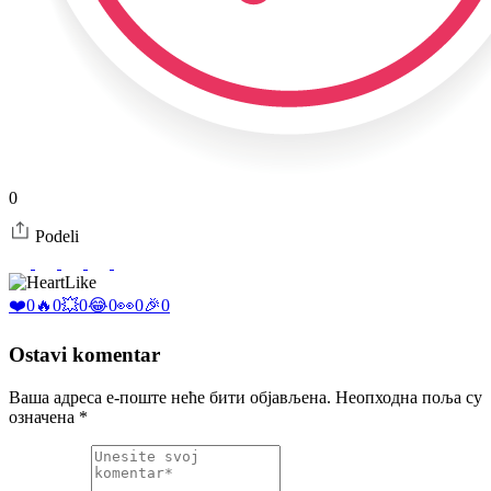
0
Podeli
Like
❤️
0
🔥
0
💥
0
😂
0
👀
0
🎉
0
Ostavi komentar
Ваша адреса е-поште неће бити објављена.
Неопходна поља су
означена
*