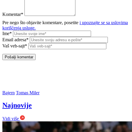
Komentar*
Pre nego što objavite komentare, posetite
i upoznajte se sa uslovima
korišćenja usluge.
Ime*
Email adresa*
Vaš veb-sajt*
Bajern
Tomas Miler
Najnovije
Vidi više