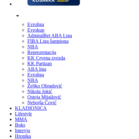
Evroliga
Evrokup
AdmiralBet ABA Liga
FIBA Liga šampiona
NBA
Reprezentacija
KK Crvena zvezda
KK Partizan
ABA liga
Evroliga
NBA
Željko Obradović
Nikola Jokić
Ostoja Mijailović
Nebojša Čović
KLADIONICA
Lifestyle
MMA
Boks
Intervju
Hronika