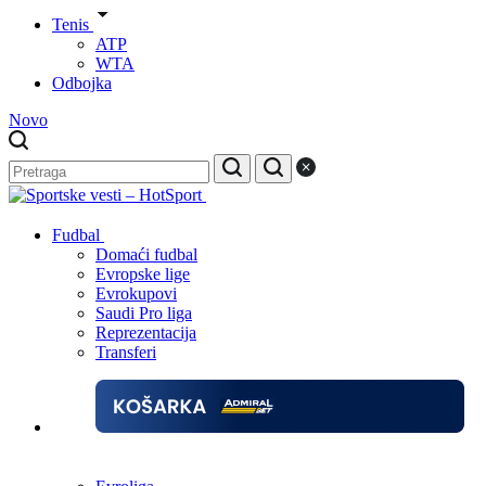
Tenis
ATP
WTA
Odbojka
Novo
Fudbal
Domaći fudbal
Evropske lige
Evrokupovi
Saudi Pro liga
Reprezentacija
Transferi