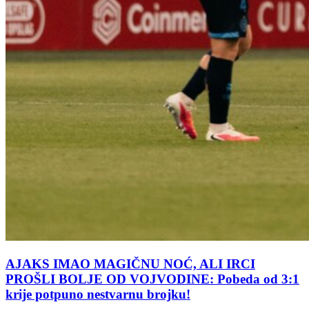
AJAKS IMAO MAGIČNU NOĆ, ALI IRCI
PROŠLI BOLJE OD VOJVODINE: Pobeda od 3:1
krije potpuno nestvarnu brojku!