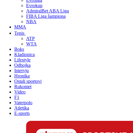
Evroliga
Evrokup
AdmiralBet ABA Liga
FIBA Liga šampiona
NBA
MMA
Tenis
ATP
WTA
Boks
Kladionica
Lifestyle
Odbojka
Intervju
Hronika
Ostali sportovi
Rukomet
Video
F1
Vaterpolo
Atletika
E-sports