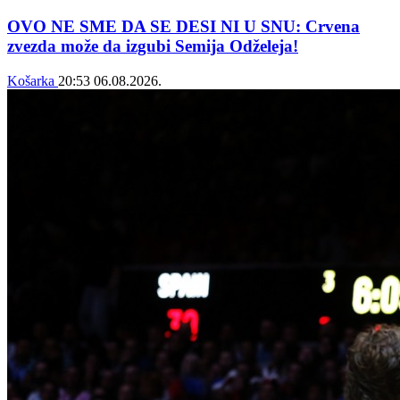
OVO NE SME DA SE DESI NI U SNU: Crvena
zvezda može da izgubi Semija Odželeja!
Košarka
20:53
06.08.2026.