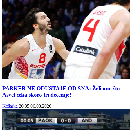
PARKER NE ODUSTAJE OD SNA: Želi ono što
Asvel čeka skoro tri decenije!
Košarka
20:35
06.08.2026.