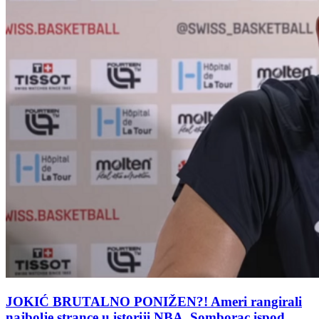
JOKIĆ BRUTALNO PONIŽEN?! Ameri rangirali
najbolje strance u istoriji NBA, Somborac ispod