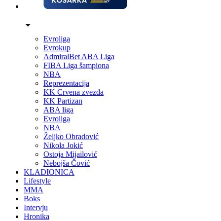
Evroliga
Evrokup
AdmiralBet ABA Liga
FIBA Liga šampiona
NBA
Reprezentacija
KK Crvena zvezda
KK Partizan
ABA liga
Evroliga
NBA
Željko Obradović
Nikola Jokić
Ostoja Mijailović
Nebojša Čović
KLADIONICA
Lifestyle
MMA
Boks
Intervju
Hronika