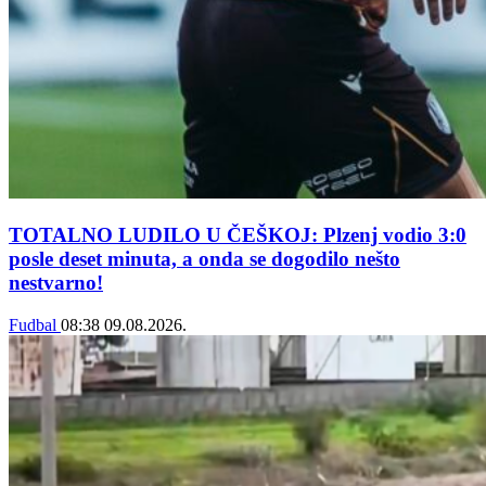
TOTALNO LUDILO U ČEŠKOJ: Plzenj vodio 3:0
posle deset minuta, a onda se dogodilo nešto
nestvarno!
Fudbal
08:38
09.08.2026.