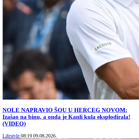
NOLE NAPRAVIO ŠOU U HERCEG NOVOM:
Izašao na binu, a onda je Kanli kula eksplodirala!
(VIDEO)
Lifestyle
08:19
09.08.2026.