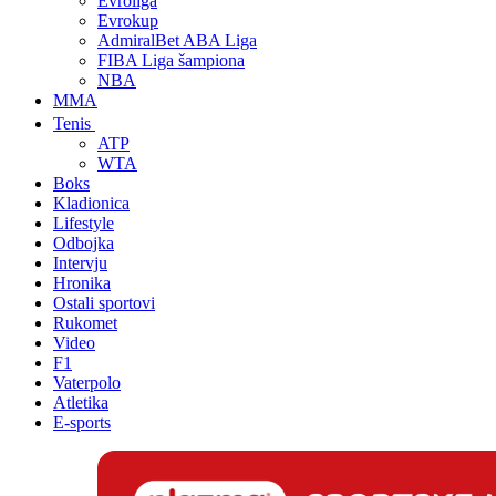
Evroliga
Evrokup
AdmiralBet ABA Liga
FIBA Liga šampiona
NBA
MMA
Tenis
ATP
WTA
Boks
Kladionica
Lifestyle
Odbojka
Intervju
Hronika
Ostali sportovi
Rukomet
Video
F1
Vaterpolo
Atletika
E-sports