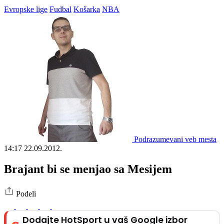
Evropske lige
Fudbal
Košarka
NBA
Podrazumevani veb mesta
14:17
22.09.2012.
Brajant bi se menjao sa Mesijem
Podeli
Dodajte HotSport u vaš Google izbor