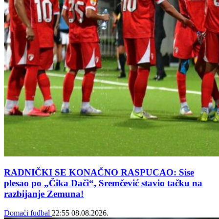
RADNIČKI SE KONAČNO RASPUCAO: Sise
plesao po „Čika Dači“, Sremčević stavio tačku na
razbijanje Zemuna!
Domaći fudbal
22:55
08.08.2026.