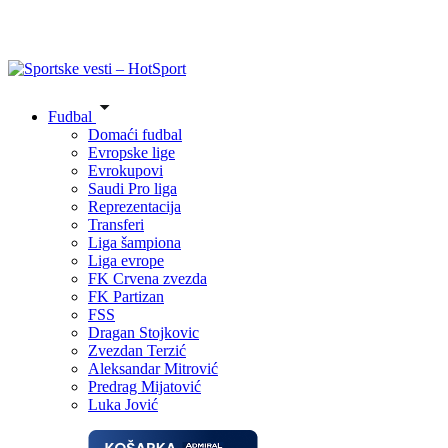
Fudbal
Domaći fudbal
Evropske lige
Evrokupovi
Saudi Pro liga
Reprezentacija
Transferi
Liga šampiona
Liga evrope
FK Crvena zvezda
FK Partizan
FSS
Dragan Stojkovic
Zvezdan Terzić
Aleksandar Mitrović
Predrag Mijatović
Luka Jović