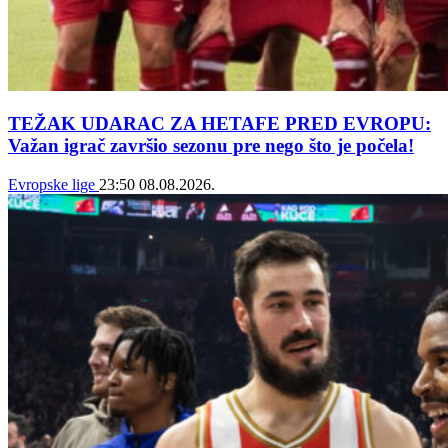
TEŽAK UDARAC ZA HETAFE PRED EVROPU:
Važan igrač završio sezonu pre nego što je počela!
Evropske lige
23:50
08.08.2026.