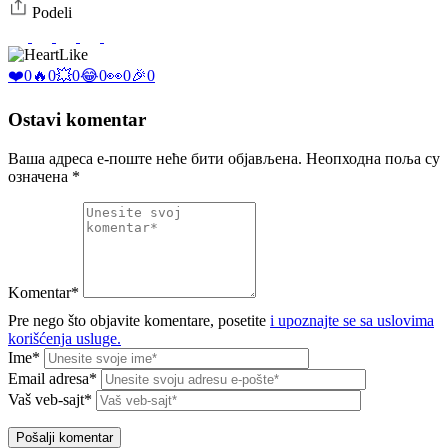
Podeli
Like
❤️
0
🔥
0
💥
0
😂
0
👀
0
🎉
0
Ostavi komentar
Ваша адреса е-поште неће бити објављена.
Неопходна поља су
означена
*
Komentar*
Pre nego što objavite komentare, posetite
i upoznajte se sa uslovima
korišćenja usluge.
Ime*
Email adresa*
Vaš veb-sajt*