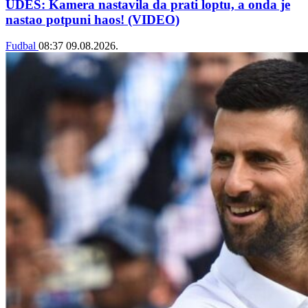
UDES: Kamera nastavila da prati loptu, a onda je
nastao potpuni haos! (VIDEO)
Fudbal
08:37
09.08.2026.