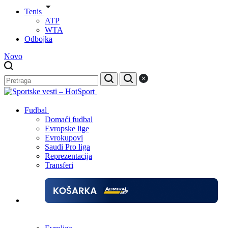
Tenis
ATP
WTA
Odbojka
Novo
Fudbal
Domaći fudbal
Evropske lige
Evrokupovi
Saudi Pro liga
Reprezentacija
Transferi