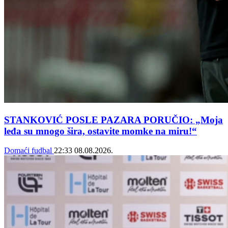
STANKOVIĆ POSLE PAZARA PORUČIO: „Moja
leđa su mnogo šira, ostavite momke na miru!“
Domaći fudbal
22:33
08.08.2026.