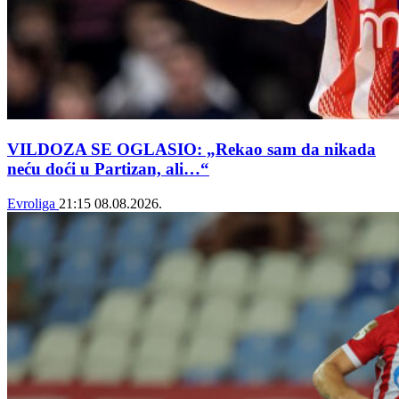
VILDOZA SE OGLASIO: „Rekao sam da nikada
neću doći u Partizan, ali…“
Evroliga
21:15
08.08.2026.