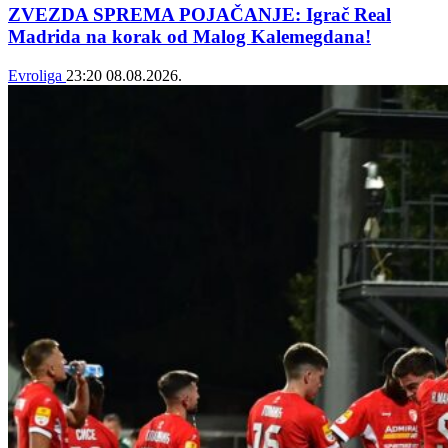
ZVEZDA SPREMA POJAČANJE: Igrač Real
Madrida na korak od Malog Kalemegdana!
Evroliga
23:20
08.08.2026.