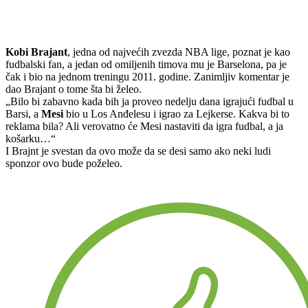
Kobi Brajant
, jedna od najvećih zvezda NBA lige, poznat je kao
fudbalski fan, a jedan od omiljenih timova mu je Barselona, pa je
čak i bio na jednom treningu 2011. godine. Zanimljiv komentar je
dao Brajant o tome šta bi želeo.
„Bilo bi zabavno kada bih ja proveo nedelju dana igrajući fudbal u
Barsi, a
Mesi
bio u Los Anđelesu i igrao za Lejkerse. Kakva bi to
reklama bila? Ali verovatno će Mesi nastaviti da igra fudbal, a ja
košarku…“
I Brajnt je svestan da ovo može da se desi samo ako neki ludi
sponzor ovo bude poželeo.