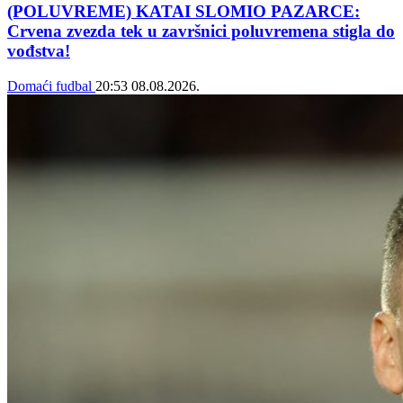
(POLUVREME) KATAI SLOMIO PAZARCE:
Crvena zvezda tek u završnici poluvremena stigla do
vođstva!
Domaći fudbal
20:53
08.08.2026.