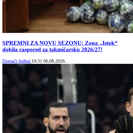
SPREMNI ZA NOVU SEZONU: Zona „Istok“
dobila raspored za takmičarsku 2026/27!
Domaći fudbal
10:31
06.08.2026.