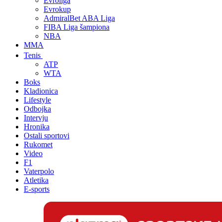
Evroliga
Evrokup
AdmiralBet ABA Liga
FIBA Liga šampiona
NBA
MMA
Tenis
ATP
WTA
Boks
Kladionica
Lifestyle
Odbojka
Intervju
Hronika
Ostali sportovi
Rukomet
Video
F1
Vaterpolo
Atletika
E-sports