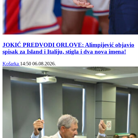
JOKIĆ PREDVODI ORLOVE: Alimpijević objavio
spisak za Island i Italiju, stigla i dva nova imena!
Košarka
14:50
06.08.2026.