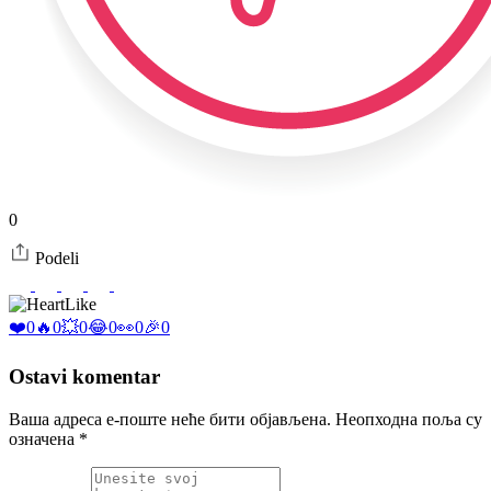
0
Podeli
Like
❤️
0
🔥
0
💥
0
😂
0
👀
0
🎉
0
Ostavi komentar
Ваша адреса е-поште неће бити објављена.
Неопходна поља су
означена
*