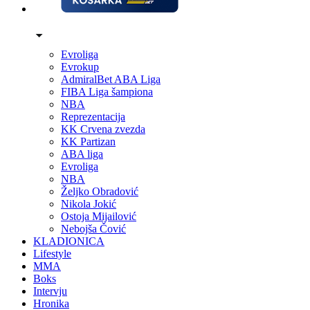
Evroliga
Evrokup
AdmiralBet ABA Liga
FIBA Liga šampiona
NBA
Reprezentacija
KK Crvena zvezda
KK Partizan
ABA liga
Evroliga
NBA
Željko Obradović
Nikola Jokić
Ostoja Mijailović
Nebojša Čović
KLADIONICA
Lifestyle
MMA
Boks
Intervju
Hronika