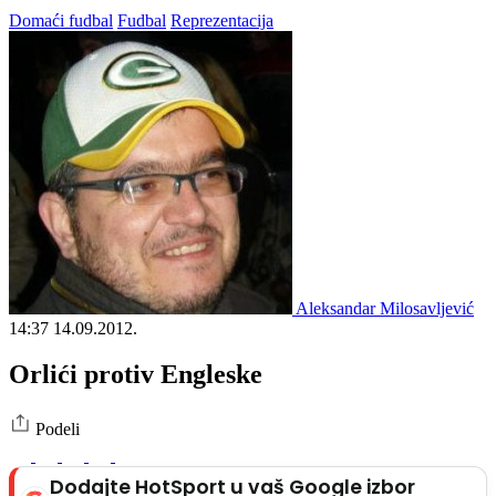
Domaći fudbal
Fudbal
Reprezentacija
Aleksandar Milosavljević
14:37
14.09.2012.
Orlići protiv Engleske
Podeli
Dodajte HotSport u vaš Google izbor