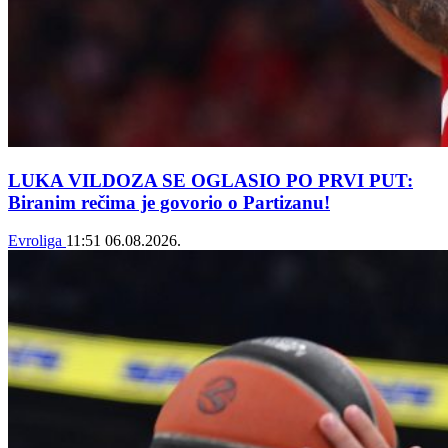
LUKA VILDOZA SE OGLASIO PO PRVI PUT:
Biranim rečima je govorio o Partizanu!
Evroliga
11:51
06.08.2026.