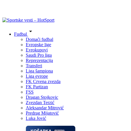
Fudbal
Domaći fudbal
Evropske lige
Evrokupovi
Saudi Pro liga
Reprezentacija
Transferi
Liga šampiona
Liga evrope
FK Crvena zvezda
FK Partizan
FSS
Dragan Stojkovic
Zvezdan Terzić
Aleksandar Mitrović
Predrag Mijatović
Luka Jović