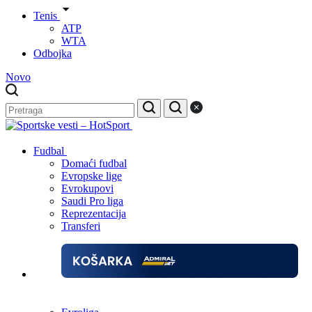
Tenis
ATP
WTA
Odbojka
Novo
Fudbal
Domaći fudbal
Evropske lige
Evrokupovi
Saudi Pro liga
Reprezentacija
Transferi