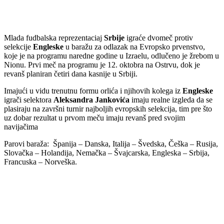
Mlada fudbalska reprezentaciaj
Srbije
igraće dvomeč protiv
selekcije
Engleske
u baražu za odlazak na Evropsko prvenstvo,
koje je na programu naredne godine u Izraelu, odlučeno je žrebom u
Nionu. Prvi meč na programu je 12. oktobra na Ostrvu, dok je
revanš planiran četiri dana kasnije u Srbiji.
Imajući u vidu trenutnu formu orlića i njihovih kolega iz
Engleske
igrači selektora
Aleksandra Jankovića
imaju realne izgleda da se
plasiraju na završni turnir najboljih evropskih selekcija, tim pre što
uz dobar rezultat u prvom meču imaju revanš pred svojim
navijačima
Parovi baraža: Španija – Danska, Italija – Švedska, Češka – Rusija,
Slovačka – Holandija, Nemačka – Švajcarska, Engleska – Srbija,
Francuska – Norveška.