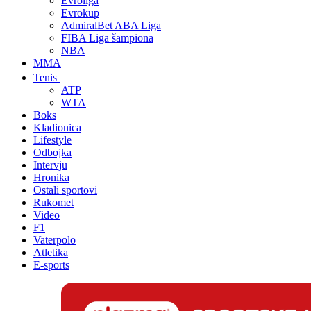
Evroliga
Evrokup
AdmiralBet ABA Liga
FIBA Liga šampiona
NBA
MMA
Tenis
ATP
WTA
Boks
Kladionica
Lifestyle
Odbojka
Intervju
Hronika
Ostali sportovi
Rukomet
Video
F1
Vaterpolo
Atletika
E-sports