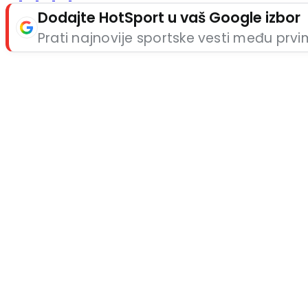
Dodajte HotSport u vaš Google izbor
Prati najnovije sportske vesti među prv