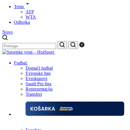
Tenis
ATP
WTA
Odbojka
Novo
Fudbal
Domaći fudbal
Evropske lige
Evrokupovi
Saudi Pro liga
Reprezentacija
Transferi