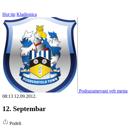
Hot tip
Kladionica
Podrazumevani veb mesta
08:13
12.09.2012.
12. Septembar
Podeli