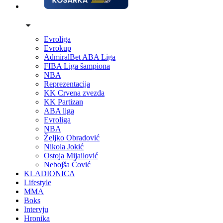
Evroliga
Evrokup
AdmiralBet ABA Liga
FIBA Liga šampiona
NBA
Reprezentacija
KK Crvena zvezda
KK Partizan
ABA liga
Evroliga
NBA
Željko Obradović
Nikola Jokić
Ostoja Mijailović
Nebojša Čović
KLADIONICA
Lifestyle
MMA
Boks
Intervju
Hronika