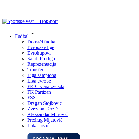
Fudbal
Domaći fudbal
Evropske lige
Evrokupovi
Saudi Pro liga
Reprezentacija
Transferi
Liga šampiona
Liga evrope
FK Crvena zvezda
FK Partizan
FSS
Dragan Stojkovic
Zvezdan Terzić
Aleksandar Mitrović
Predrag Mijatović
Luka Jović