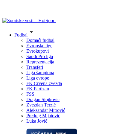
Fudbal
Domaći fudbal
Evropske lige
Evrokupovi
Saudi Pro liga
Reprezentacija
Transferi
Liga šampiona
Liga evrope
FK Crvena zvezda
FK Partizan
FSS
Dragan Stojkovic
Zvezdan Terzić
Aleksandar Mitrović
Predrag Mijatović
Luka Jović