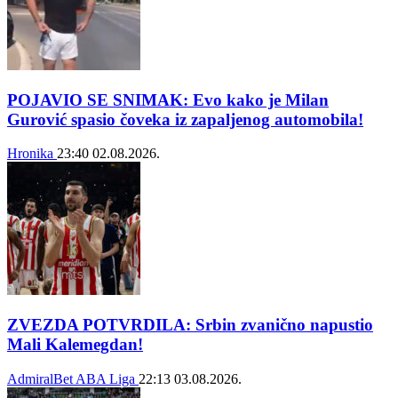
POJAVIO SE SNIMAK: Evo kako je Milan
Gurović spasio čoveka iz zapaljenog automobila!
Hronika
23:40
02.08.2026.
ZVEZDA POTVRDILA: Srbin zvanično napustio
Mali Kalemegdan!
AdmiralBet ABA Liga
22:13
03.08.2026.