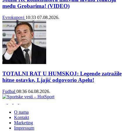
među Grobarima! (VIDEO)
Evrokupovi
10:33
07.08.2026.
TOTALNI RAT U HUMSKOJ: Legende zatražile
hitne ostavke, Ljajić odgovorio Apelu!
Fudbal
08:36
04.08.2026.
O nama
Kontakt
Marketing
Impressum