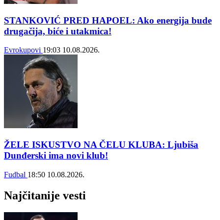
STANKOVIĆ PRED HAPOEL: Ako energija bude
drugačija, biće i utakmica!
Evrokupovi
19:03
10.08.2026.
ŽELE ISKUSTVO NA ČELU KLUBA: Ljubiša
Dunđerski ima novi klub!
Fudbal
18:50
10.08.2026.
Najčitanije vesti