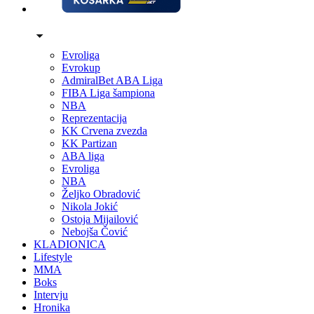
Evroliga
Evrokup
AdmiralBet ABA Liga
FIBA Liga šampiona
NBA
Reprezentacija
KK Crvena zvezda
KK Partizan
ABA liga
Evroliga
NBA
Željko Obradović
Nikola Jokić
Ostoja Mijailović
Nebojša Čović
KLADIONICA
Lifestyle
MMA
Boks
Intervju
Hronika