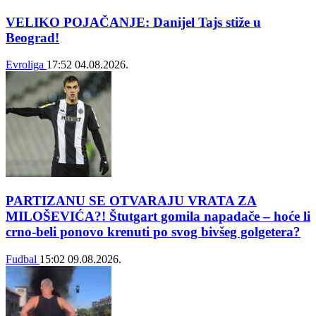
VELIKO POJAČANJE: Danijel Tajs stiže u
Beograd!
Evroliga
17:52
04.08.2026.
PARTIZANU SE OTVARAJU VRATA ZA
MILOŠEVIĆA?! Štutgart gomila napadače – hoće li
crno-beli ponovo krenuti po svog bivšeg golgetera?
Fudbal
15:02
09.08.2026.