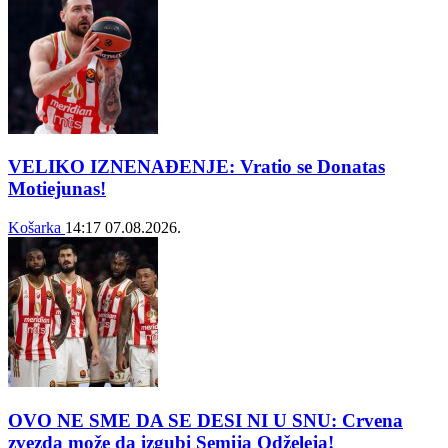
VELIKO IZNENAĐENJE: Vratio se Donatas
Motiejunas!
Košarka
14:17
07.08.2026.
OVO NE SME DA SE DESI NI U SNU: Crvena
zvezda može da izgubi Semija Odželeja!