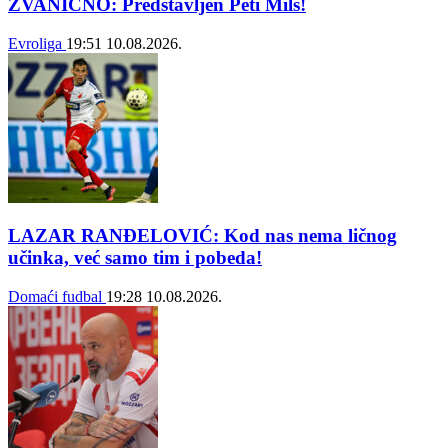
ZVANIČNO: Predstavljen Peti Mils!
Evroliga
19:51
10.08.2026.
LAZAR RANĐELOVIĆ: Kod nas nema ličnog
učinka, već samo tim i pobeda!
Domaći fudbal
19:28
10.08.2026.