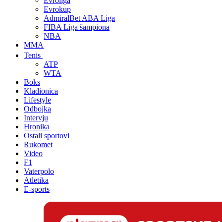
Evroliga
Evrokup
AdmiralBet ABA Liga
FIBA Liga šampiona
NBA
MMA
Tenis
ATP
WTA
Boks
Kladionica
Lifestyle
Odbojka
Intervju
Hronika
Ostali sportovi
Rukomet
Video
F1
Vaterpolo
Atletika
E-sports