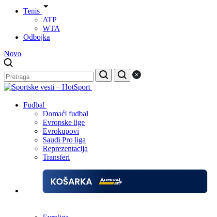
Tenis
ATP
WTA
Odbojka
Novo
Fudbal
Domaći fudbal
Evropske lige
Evrokupovi
Saudi Pro liga
Reprezentacija
Transferi