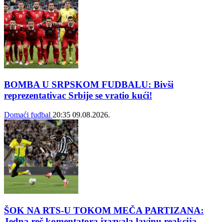
BOMBA U SRPSKOM FUDBALU: Bivši
reprezentativac Srbije se vratio kući!
Domaći fudbal
20:35
09.08.2026.
ŠOK NA RTS-U TOKOM MEČA PARTIZANA:
Jedna reč komentatora izazvala lavinu reakcija