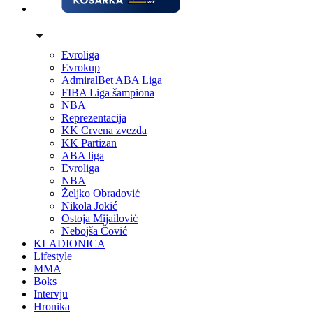
Evroliga
Evrokup
AdmiralBet ABA Liga
FIBA Liga šampiona
NBA
Reprezentacija
KK Crvena zvezda
KK Partizan
ABA liga
Evroliga
NBA
Željko Obradović
Nikola Jokić
Ostoja Mijailović
Nebojša Čović
KLADIONICA
Lifestyle
MMA
Boks
Intervju
Hronika