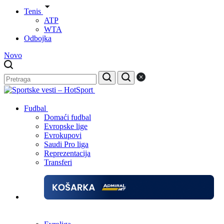
Tenis
ATP
WTA
Odbojka
Novo
Fudbal
Domaći fudbal
Evropske lige
Evrokupovi
Saudi Pro liga
Reprezentacija
Transferi