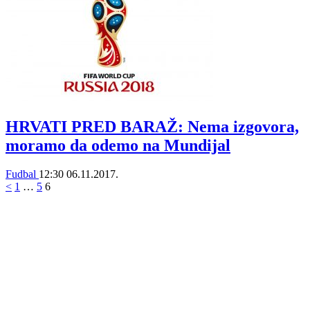
HRVATI PRED BARAŽ: Nema izgovora,
moramo da odemo na Mundijal
Fudbal
12:30
06.11.2017.
<
1
…
5
6