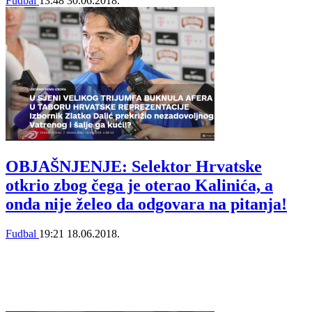
Fudbal
13:48
30.06.2018.
OBJAŠNJENJE: Selektor Hrvatske
otkrio zbog čega je oterao Kalinića, a
onda nije želeo da odgovara na pitanja!
Fudbal
19:21
18.06.2018.