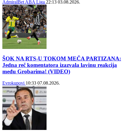
AdmiralBet ABA Liga
22:13
03.08.2026.
ŠOK NA RTS-U TOKOM MEČA PARTIZANA:
Jedna reč komentatora izazvala lavinu reakcija
među Grobarima! (VIDEO)
Evrokupovi
10:33
07.08.2026.