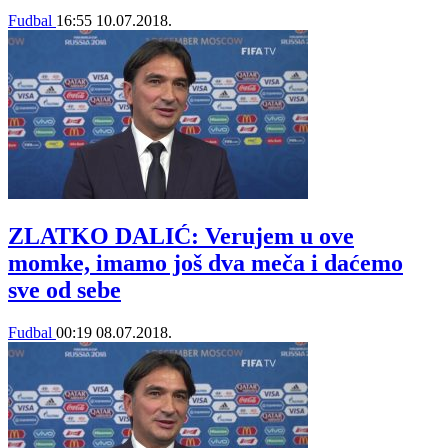
Fudbal
16:55
10.07.2018.
ZLATKO DALIĆ: Verujem u ove
momke, imamo još dva meča i daćemo
sve od sebe
Fudbal
00:19
08.07.2018.