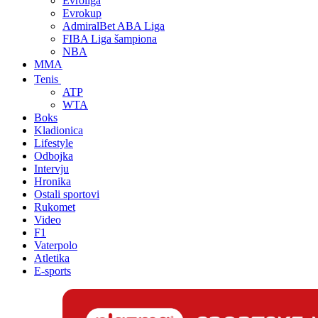
Evroliga
Evrokup
AdmiralBet ABA Liga
FIBA Liga šampiona
NBA
MMA
Tenis
ATP
WTA
Boks
Kladionica
Lifestyle
Odbojka
Intervju
Hronika
Ostali sportovi
Rukomet
Video
F1
Vaterpolo
Atletika
E-sports