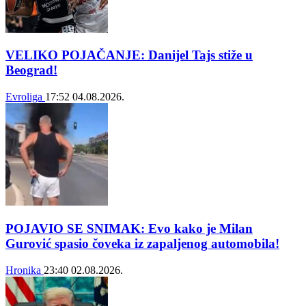
VELIKO POJAČANJE: Danijel Tajs stiže u
Beograd!
Evroliga
17:52
04.08.2026.
POJAVIO SE SNIMAK: Evo kako je Milan
Gurović spasio čoveka iz zapaljenog automobila!
Hronika
23:40
02.08.2026.