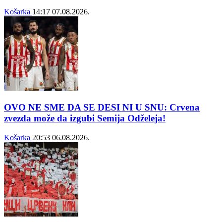
Košarka
14:17
07.08.2026.
OVO NE SME DA SE DESI NI U SNU: Crvena
zvezda može da izgubi Semija Odželeja!
Košarka
20:53
06.08.2026.