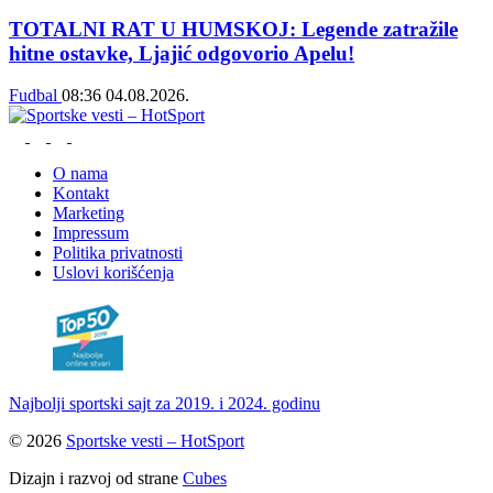
TOTALNI RAT U HUMSKOJ: Legende zatražile
hitne ostavke, Ljajić odgovorio Apelu!
Fudbal
08:36
04.08.2026.
O nama
Kontakt
Marketing
Impressum
Politika privatnosti
Uslovi korišćenja
Najbolji sportski sajt za 2019. i 2024. godinu
© 2026
Sportske vesti – HotSport
Dizajn i razvoj od strane
Cubes