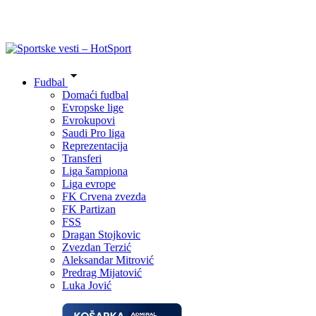
Fudbal
Domaći fudbal
Evropske lige
Evrokupovi
Saudi Pro liga
Reprezentacija
Transferi
Liga šampiona
Liga evrope
FK Crvena zvezda
FK Partizan
FSS
Dragan Stojkovic
Zvezdan Terzić
Aleksandar Mitrović
Predrag Mijatović
Luka Jović