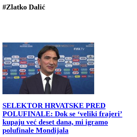
#Zlatko Dalić
SELEKTOR HRVATSKE PRED
POLUFINALE: Dok se ‘veliki frajeri’
kupaju već deset dana, mi igramo
polufinale Mondijala