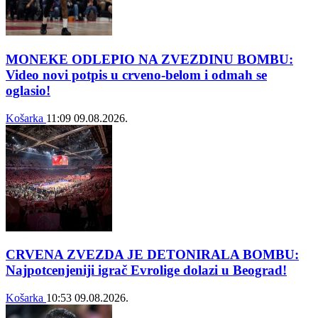
MONEKE ODLEPIO NA ZVEZDINU BOMBU:
Video novi potpis u crveno-belom i odmah se
oglasio!
Košarka
11:09
09.08.2026.
CRVENA ZVEZDA JE DETONIRALA BOMBU:
Najpotcenjeniji igrač Evrolige dolazi u Beograd!
Košarka
10:53
09.08.2026.