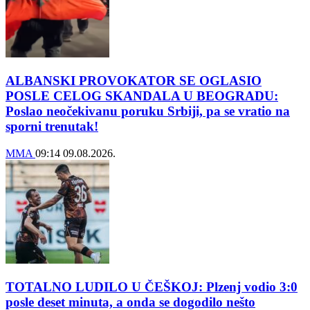
ALBANSKI PROVOKATOR SE OGLASIO
POSLE CELOG SKANDALA U BEOGRADU:
Poslao neočekivanu poruku Srbiji, pa se vratio na
sporni trenutak!
MMA
09:14
09.08.2026.
TOTALNO LUDILO U ČEŠKOJ: Plzenj vodio 3:0
posle deset minuta, a onda se dogodilo nešto