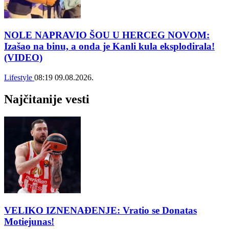
NOLE NAPRAVIO ŠOU U HERCEG NOVOM:
Izašao na binu, a onda je Kanli kula eksplodirala!
(VIDEO)
Lifestyle
08:19
09.08.2026.
Najčitanije vesti
VELIKO IZNENAĐENJE: Vratio se Donatas
Motiejunas!