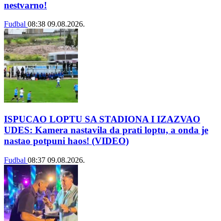
nestvarno!
Fudbal
08:38
09.08.2026.
ISPUCAO LOPTU SA STADIONA I IZAZVAO
UDES: Kamera nastavila da prati loptu, a onda je
nastao potpuni haos! (VIDEO)
Fudbal
08:37
09.08.2026.