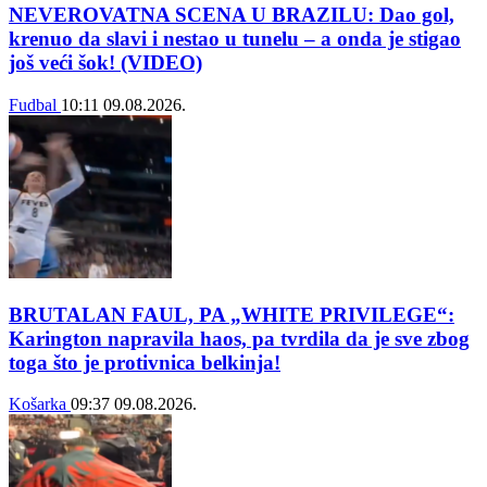
NEVEROVATNA SCENA U BRAZILU: Dao gol,
krenuo da slavi i nestao u tunelu – a onda je stigao
još veći šok! (VIDEO)
Fudbal
10:11
09.08.2026.
BRUTALAN FAUL, PA „WHITE PRIVILEGE“:
Karington napravila haos, pa tvrdila da je sve zbog
toga što je protivnica belkinja!
Košarka
09:37
09.08.2026.