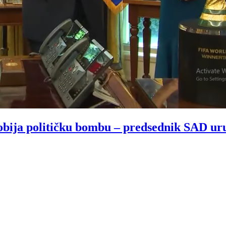
a političku bombu – predsednik SAD uruč