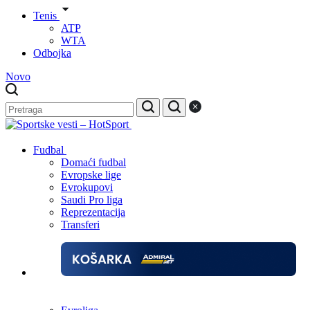
Tenis
ATP
WTA
Odbojka
Novo
Fudbal
Domaći fudbal
Evropske lige
Evrokupovi
Saudi Pro liga
Reprezentacija
Transferi