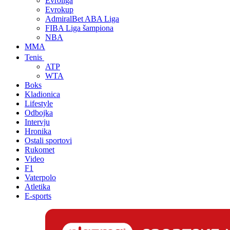
Evroliga
Evrokup
AdmiralBet ABA Liga
FIBA Liga šampiona
NBA
MMA
Tenis
ATP
WTA
Boks
Kladionica
Lifestyle
Odbojka
Intervju
Hronika
Ostali sportovi
Rukomet
Video
F1
Vaterpolo
Atletika
E-sports