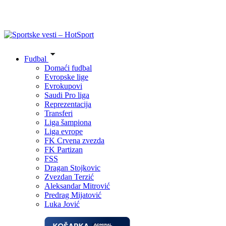
Fudbal
Domaći fudbal
Evropske lige
Evrokupovi
Saudi Pro liga
Reprezentacija
Transferi
Liga šampiona
Liga evrope
FK Crvena zvezda
FK Partizan
FSS
Dragan Stojkovic
Zvezdan Terzić
Aleksandar Mitrović
Predrag Mijatović
Luka Jović