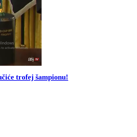
iće trofej šampionu!