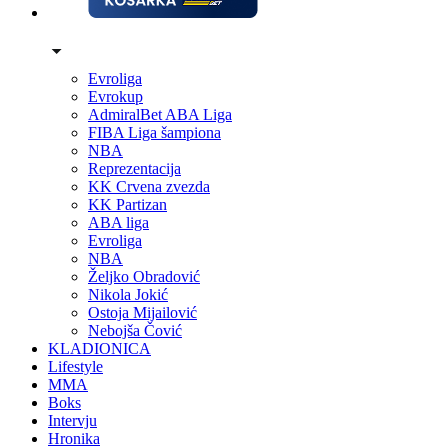
Evroliga
Evrokup
AdmiralBet ABA Liga
FIBA Liga šampiona
NBA
Reprezentacija
KK Crvena zvezda
KK Partizan
ABA liga
Evroliga
NBA
Željko Obradović
Nikola Jokić
Ostoja Mijailović
Nebojša Čović
KLADIONICA
Lifestyle
MMA
Boks
Intervju
Hronika