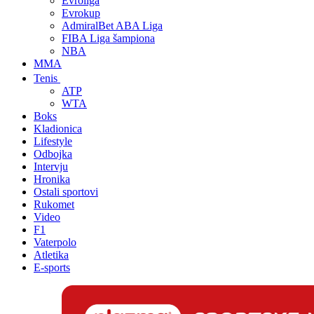
Evroliga
Evrokup
AdmiralBet ABA Liga
FIBA Liga šampiona
NBA
MMA
Tenis
ATP
WTA
Boks
Kladionica
Lifestyle
Odbojka
Intervju
Hronika
Ostali sportovi
Rukomet
Video
F1
Vaterpolo
Atletika
E-sports