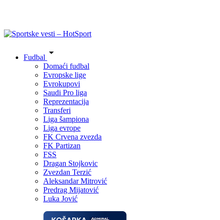
Fudbal
Domaći fudbal
Evropske lige
Evrokupovi
Saudi Pro liga
Reprezentacija
Transferi
Liga šampiona
Liga evrope
FK Crvena zvezda
FK Partizan
FSS
Dragan Stojkovic
Zvezdan Terzić
Aleksandar Mitrović
Predrag Mijatović
Luka Jović