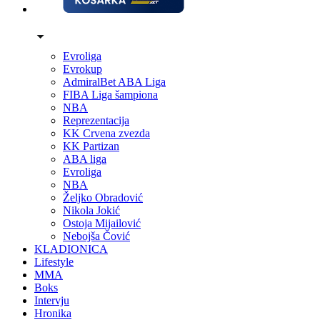
Evroliga
Evrokup
AdmiralBet ABA Liga
FIBA Liga šampiona
NBA
Reprezentacija
KK Crvena zvezda
KK Partizan
ABA liga
Evroliga
NBA
Željko Obradović
Nikola Jokić
Ostoja Mijailović
Nebojša Čović
KLADIONICA
Lifestyle
MMA
Boks
Intervju
Hronika