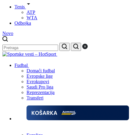
Tenis
ATP
WTA
Odbojka
Novo
Fudbal
Domaći fudbal
Evropske lige
Evrokupovi
Saudi Pro liga
Reprezentacija
Transferi