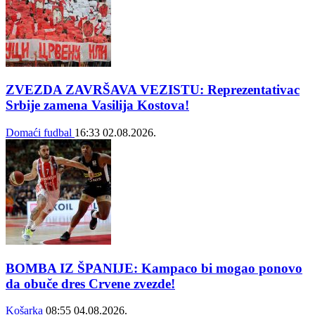
ZVEZDA ZAVRŠAVA VEZISTU: Reprezentativac
Srbije zamena Vasilija Kostova!
Domaći fudbal
16:33
02.08.2026.
BOMBA IZ ŠPANIJE: Kampaco bi mogao ponovo
da obuče dres Crvene zvezde!
Košarka
08:55
04.08.2026.