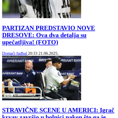
PARTIZAN PREDSTAVIO NOVE
DRESOVE: Ova dva detalja su
upečatljiva! (FOTO)
Domaći fudbal
20:33
21.06.2025.
STRAVIČNE SCENE U AMERICI: Igrač
krvav završio u bolnici nakon što ga je