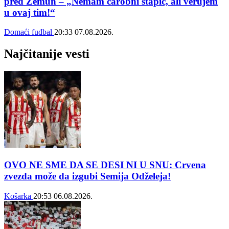
pred Zemun – „Nemam čarobni štapić, ali verujem
u ovaj tim!“
Domaći fudbal
20:33
07.08.2026.
Najčitanije vesti
OVO NE SME DA SE DESI NI U SNU: Crvena
zvezda može da izgubi Semija Odželeja!
Košarka
20:53
06.08.2026.