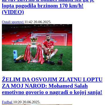
lopta pogodila brzinom 170 km/h!
(VIDEO)
Ostali sportovi
11:42
20.06.2025.
ŽELIM DA OSVOJIM ZLATNU LOPTU
ZA MOJ NAROD: Mohamed Salah
emotivno govorio o nagradi o kojoj sanja!
Fudbal
10:20
20.06.2025.