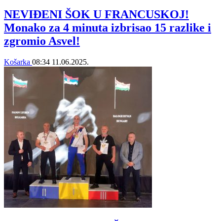
NEVIĐENI ŠOK U FRANCUSKOJ!
Monako za 4 minuta izbrisao 15 razlike i
zgromio Asvel!
Košarka
08:34
11.06.2025.