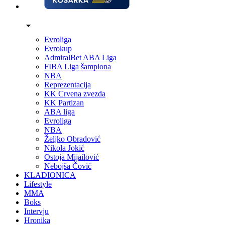
Evroliga
Evrokup
AdmiralBet ABA Liga
FIBA Liga šampiona
NBA
Reprezentacija
KK Crvena zvezda
KK Partizan
ABA liga
Evroliga
NBA
Željko Obradović
Nikola Jokić
Ostoja Mijailović
Nebojša Čović
KLADIONICA
Lifestyle
MMA
Boks
Intervju
Hronika