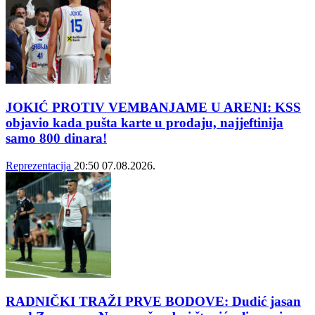
JOKIĆ PROTIV VEMBANJAME U ARENI: KSS
objavio kada pušta karte u prodaju, najjeftinija
samo 800 dinara!
Reprezentacija
20:50
07.08.2026.
RADNIČKI TRAŽI PRVE BODOVE: Dudić jasan