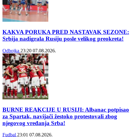
KAKVA PORUKA PRED NASTAVAK SEZONE:
Srbija nadigrala Rusiju posle velikog preokreta!
Odbojka
23:20
07.08.2026.
BURNE REAKCIJE U RUSIJI: Albanac potpisao
za Spartak, navijači žestoko protestovali zbog
njegovog vređanja Srba!
Fudbal
23:01
07.08.2026.