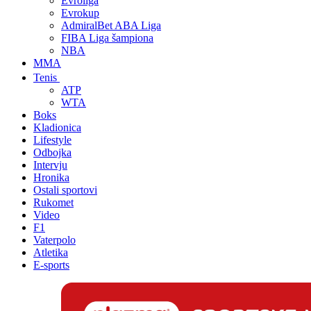
Evroliga
Evrokup
AdmiralBet ABA Liga
FIBA Liga šampiona
NBA
MMA
Tenis
ATP
WTA
Boks
Kladionica
Lifestyle
Odbojka
Intervju
Hronika
Ostali sportovi
Rukomet
Video
F1
Vaterpolo
Atletika
E-sports