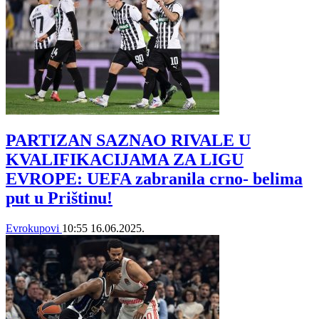
PARTIZAN SAZNAO RIVALE U
KVALIFIKACIJAMA ZA LIGU
EVROPE: UEFA zabranila crno- belima
put u Prištinu!
Evrokupovi
10:55
16.06.2025.