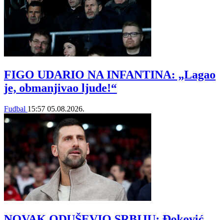
FIGO UDARIO NA INFANTINA: „Lagao
je, obmanjivao ljude!“
Fudbal
15:57
05.08.2026.
NOVAK ODUŠEVIO SRBIJU: Đoković