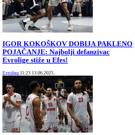
IGOR KOKOŠKOV DOBIJA PAKLENO
POJAČANJE: Najbolji defanzivac
Evrolige stiže u Efes!
Evroliga
11:23
13.06.2025.