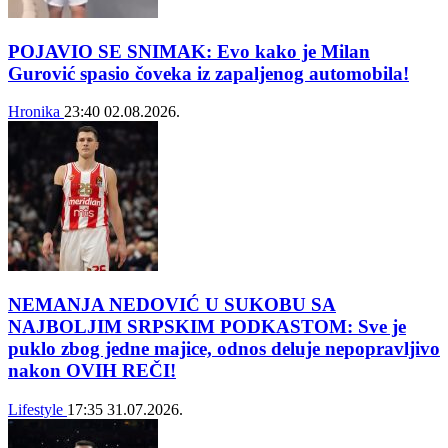
POJAVIO SE SNIMAK: Evo kako je Milan
Gurović spasio čoveka iz zapaljenog automobila!
Hronika
23:40
02.08.2026.
NEMANJA NEDOVIĆ U SUKOBU SA
NAJBOLJIM SRPSKIM PODKASTOM: Sve je
puklo zbog jedne majice, odnos deluje nepopravljivo
nakon OVIH REČI!
Lifestyle
17:35
31.07.2026.