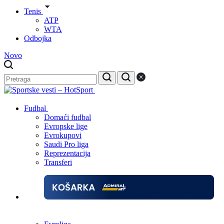
Tenis
ATP
WTA
Odbojka
Novo
Fudbal
Domaći fudbal
Evropske lige
Evrokupovi
Saudi Pro liga
Reprezentacija
Transferi