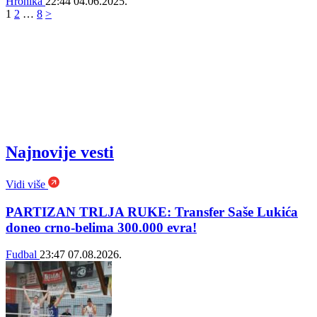
Hronika
22:44
04.06.2025.
1
2
…
8
>
Najnovije vesti
Vidi više
PARTIZAN TRLJA RUKE: Transfer Saše Lukića
doneo crno-belima 300.000 evra!
Fudbal
23:47
07.08.2026.