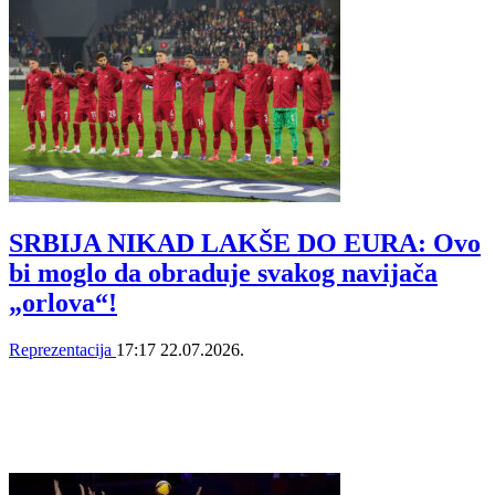
SRBIJA NIKAD LAKŠE DO EURA: Ovo
bi moglo da obraduje svakog navijača
„orlova“!
Reprezentacija
17:17
22.07.2026.