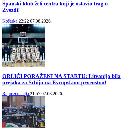
Španski klub želi centra koji je ostavio trag u
Zvezdi!
Košarka
22:22
07.08.2026.
ORLIĆI PORAŽENI NA STARTU: Litvanija bila
prejaka za Srbiju na Evropskom prvenstvu!
Reprezentacija
21:57
07.08.2026.