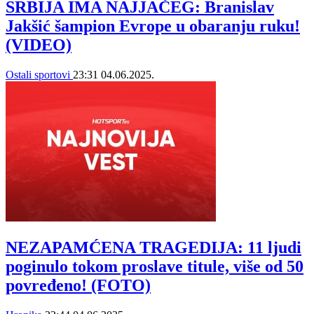
SRBIJA IMA NAJJAČEG: Branislav
Jakšić šampion Evrope u obaranju ruku!
(VIDEO)
Ostali sportovi
23:31
04.06.2025.
NEZAPAMĆENA TRAGEDIJA: 11 ljudi
poginulo tokom proslave titule, više od 50
povređeno! (FOTO)