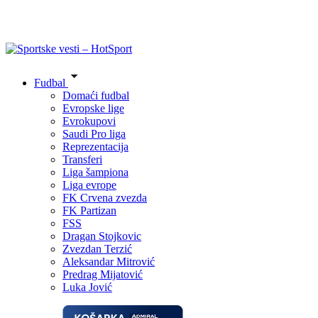
Fudbal
Domaći fudbal
Evropske lige
Evrokupovi
Saudi Pro liga
Reprezentacija
Transferi
Liga šampiona
Liga evrope
FK Crvena zvezda
FK Partizan
FSS
Dragan Stojkovic
Zvezdan Terzić
Aleksandar Mitrović
Predrag Mijatović
Luka Jović