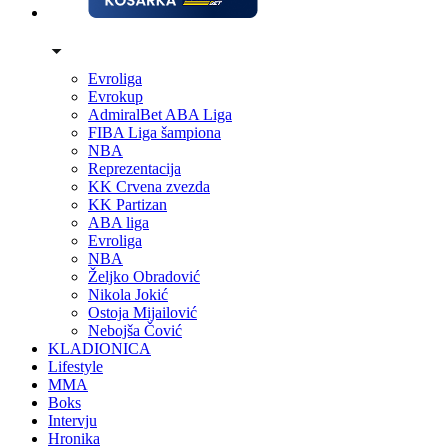
Evroliga
Evrokup
AdmiralBet ABA Liga
FIBA Liga šampiona
NBA
Reprezentacija
KK Crvena zvezda
KK Partizan
ABA liga
Evroliga
NBA
Željko Obradović
Nikola Jokić
Ostoja Mijailović
Nebojša Čović
KLADIONICA
Lifestyle
MMA
Boks
Intervju
Hronika