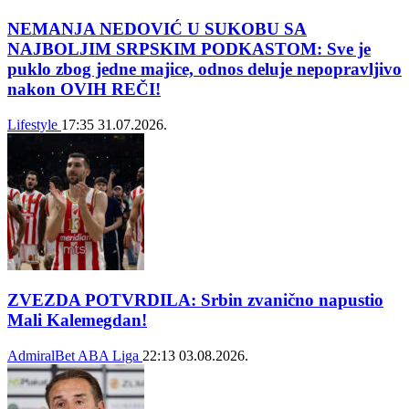
NEMANJA NEDOVIĆ U SUKOBU SA
NAJBOLJIM SRPSKIM PODKASTOM: Sve je
puklo zbog jedne majice, odnos deluje nepopravljivo
nakon OVIH REČI!
Lifestyle
17:35
31.07.2026.
ZVEZDA POTVRDILA: Srbin zvanično napustio
Mali Kalemegdan!
AdmiralBet ABA Liga
22:13
03.08.2026.