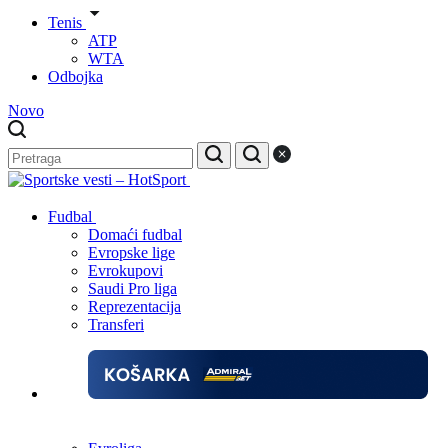
Tenis
ATP
WTA
Odbojka
Novo
Fudbal
Domaći fudbal
Evropske lige
Evrokupovi
Saudi Pro liga
Reprezentacija
Transferi