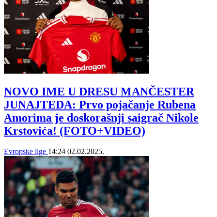
NOVO IME U DRESU MANČESTER
JUNAJTEDA: Prvo pojačanje Rubena
Amorima je doskorašnji saigrač Nikole
Krstovića! (FOTO+VIDEO)
Evropske lige
14:24
02.02.2025.