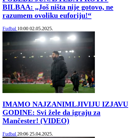
BILBAA: „Još ništa nije gotovo, ne
razumem ovoliku euforiju!“
Fudbal
10:00
02.05.2025.
IMAMO NAJZANIMLJIVIJU IZJAVU
GODINE: Svi žele da igraju za
Mančester! (VIDEO)
Fudbal
20:06
25.04.2025.