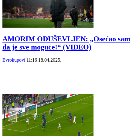
AMORIM ODUŠEVLJEN: „Osećao sam
da je sve moguće!“ (VIDEO)
Evrokupovi
11:16
18.04.2025.