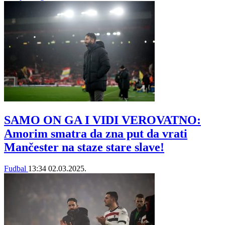
SAMO ON GA I VIDI VEROVATNO:
Amorim smatra da zna put da vrati
Mančester na staze stare slave!
Fudbal
13:34
02.03.2025.