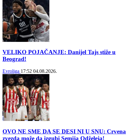
VELIKO POJAČANJE: Danijel Tajs stiže u
Beograd!
Evroliga
17:52
04.08.2026.
OVO NE SME DA SE DESI NI U SNU: Crvena
zvezda može da izgubi Semija Odželeja!