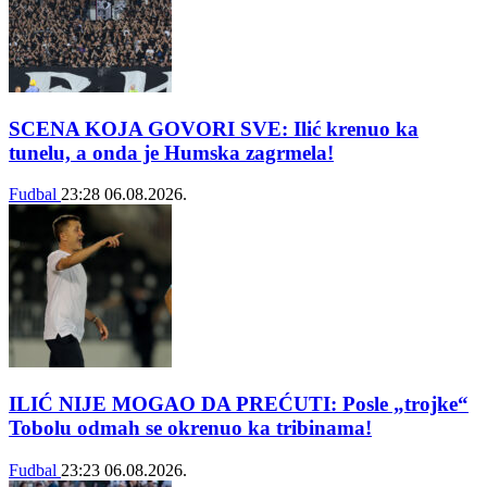
SCENA KOJA GOVORI SVE: Ilić krenuo ka
tunelu, a onda je Humska zagrmela!
Fudbal
23:28
06.08.2026.
ILIĆ NIJE MOGAO DA PREĆUTI: Posle „trojke“
Tobolu odmah se okrenuo ka tribinama!
Fudbal
23:23
06.08.2026.