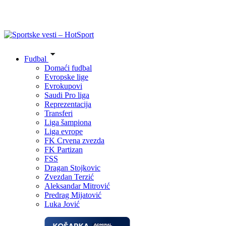
Fudbal
Domaći fudbal
Evropske lige
Evrokupovi
Saudi Pro liga
Reprezentacija
Transferi
Liga šampiona
Liga evrope
FK Crvena zvezda
FK Partizan
FSS
Dragan Stojkovic
Zvezdan Terzić
Aleksandar Mitrović
Predrag Mijatović
Luka Jović