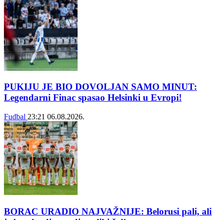
PUKIJU JE BIO DOVOLJAN SAMO MINUT:
Legendarni Finac spasao Helsinki u Evropi!
Fudbal
23:21
06.08.2026.
BORAC URADIO NAJVAŽNIJE: Belorusi pali, ali