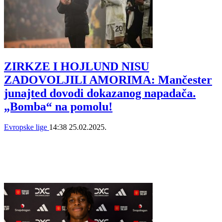
ZIRKZE I HOJLUND NISU
ZADOVOLJILI AMORIMA: Mančester
junajted dovodi dokazanog napadača.
„Bomba“ na pomolu!
Evropske lige
14:38
25.02.2025.