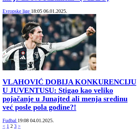
Evropske lige
18:05
06.01.2025.
VLAHOVIĆ DOBIJA KONKURENCIJU
U JUVENTUSU: Stigao kao veliko
pojačanje u Junajted ali menja sredinu
već posle pola godine?!
Fudbal
19:08
04.01.2025.
<
1
2
3
>