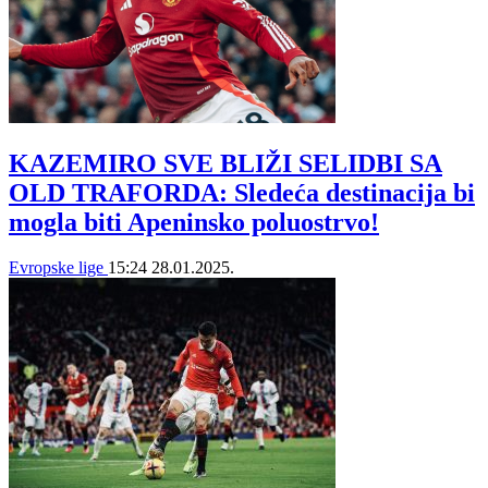
KAZEMIRO SVE BLIŽI SELIDBI SA
OLD TRAFORDA: Sledeća destinacija bi
mogla biti Apeninsko poluostrvo!
Evropske lige
15:24
28.01.2025.