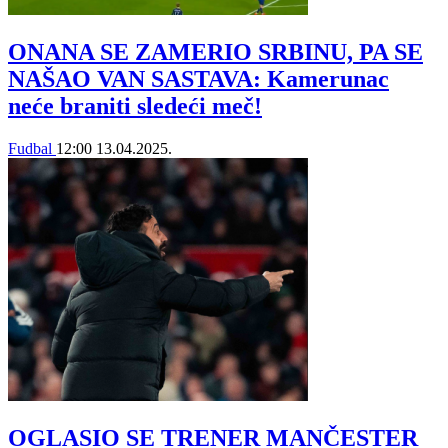
ONANA SE ZAMERIO SRBINU, PA SE
NAŠAO VAN SASTAVA: Kamerunac
neće braniti sledeći meč!
Fudbal
12:00
13.04.2025.
OGLASIO SE TRENER MANČESTER