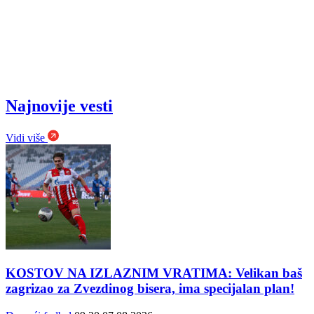
Najnovije vesti
Vidi više
KOSTOV NA IZLAZNIM VRATIMA: Velikan baš
zagrizao za Zvezdinog bisera, ima specijalan plan!