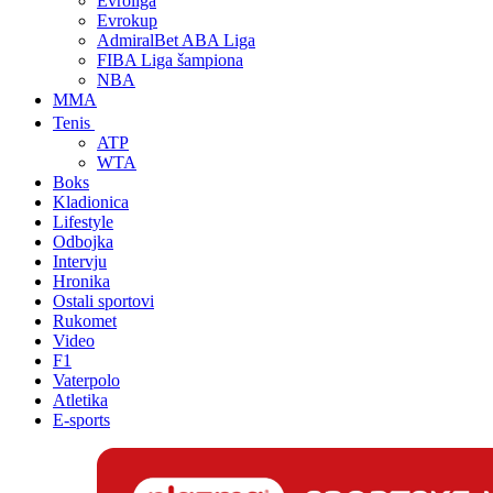
Evroliga
Evrokup
AdmiralBet ABA Liga
FIBA Liga šampiona
NBA
MMA
Tenis
ATP
WTA
Boks
Kladionica
Lifestyle
Odbojka
Intervju
Hronika
Ostali sportovi
Rukomet
Video
F1
Vaterpolo
Atletika
E-sports