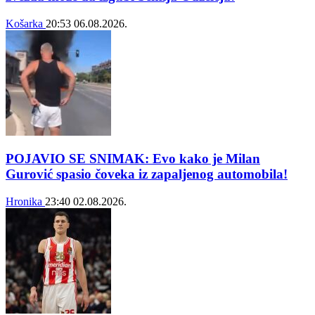
Košarka
20:53
06.08.2026.
POJAVIO SE SNIMAK: Evo kako je Milan
Gurović spasio čoveka iz zapaljenog automobila!
Hronika
23:40
02.08.2026.