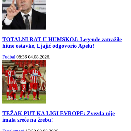
TOTALNI RAT U HUMSKOJ: Legende zatražile
hitne ostavke, Ljajić odgovorio Apelu!
Fudbal
08:36
04.08.2026.
TEŽAK PUT KA LIGI EVROPE: Zvezda nije
imala sreće na žrebu!