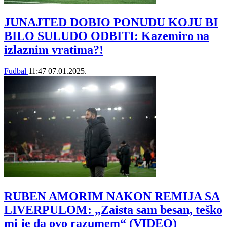
JUNAJTED DOBIO PONUDU KOJU BI
BILO SULUDO ODBITI: Kazemiro na
izlaznim vratima?!
Fudbal
11:47
07.01.2025.
RUBEN AMORIM NAKON REMIJA SA
LIVERPULOM: „Zaista sam besan, teško
mi je da ovo razumem“ (VIDEO)