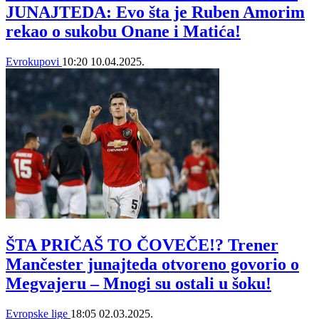
JUNAJTEDA: Evo šta je Ruben Amorim
rekao o sukobu Onane i Matića!
Evrokupovi
10:20
10.04.2025.
ŠTA PRIČAŠ TO ČOVEČE!? Trener
Mančester junajteda otvoreno govorio o
Megvajeru – Mnogi su ostali u šoku!
Evropske lige
18:05
02.03.2025.