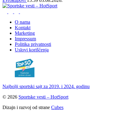
Evrokupovi
15:59
03.08.2026.
O nama
Kontakt
Marketing
Impressum
Politika privatnosti
Uslovi korišćenja
Najbolji sportski sajt za 2019. i 2024. godinu
© 2026
Sportske vesti – HotSport
Dizajn i razvoj od strane
Cubes