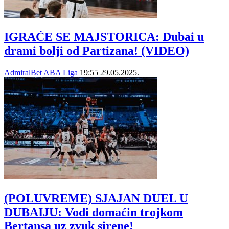
IGRAĆE SE MAJSTORICA: Dubai u
drami bolji od Partizana! (VIDEO)
AdmiralBet ABA Liga
19:55
29.05.2025.
(POLUVREME) SJAJAN DUEL U
DUBAIJU: Vodi domaćin trojkom
Bertansa uz zvuk sirene!