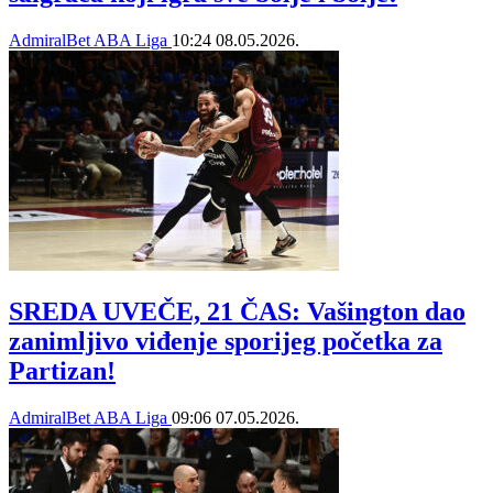
AdmiralBet ABA Liga
10:24
08.05.2026.
SREDA UVEČE, 21 ČAS: Vašington dao
zanimljivo viđenje sporijeg početka za
Partizan!
AdmiralBet ABA Liga
09:06
07.05.2026.