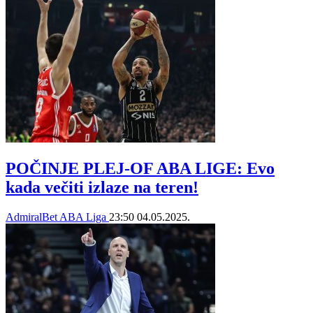
POČINJE PLEJ-OF ABA LIGE: Evo
kada večiti izlaze na teren!
AdmiralBet ABA Liga
23:50
04.05.2025.