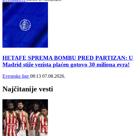
HETAFE SPREMA BOMBU PRED PARTIZAN: U
Madrid stiže vezista plaćen gotovo 30 miliona evra!
Evropske lige
08:13
07.08.2026.
Najčitanije vesti