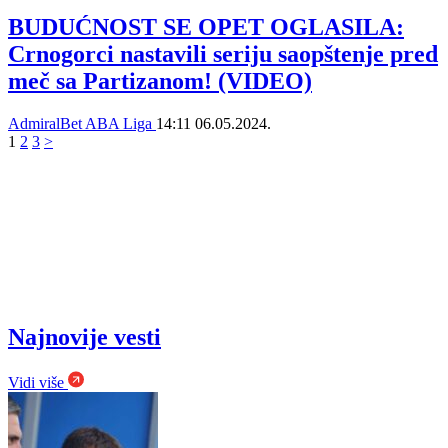
BUDUĆNOST SE OPET OGLASILA:
Crnogorci nastavili seriju saopštenje pred
meč sa Partizanom! (VIDEO)
AdmiralBet ABA Liga
14:11
06.05.2024.
1
2
3
>
Najnovije vesti
Vidi više