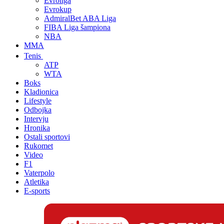
Evroliga
Evrokup
AdmiralBet ABA Liga
FIBA Liga šampiona
NBA
MMA
Tenis
ATP
WTA
Boks
Kladionica
Lifestyle
Odbojka
Intervju
Hronika
Ostali sportovi
Rukomet
Video
F1
Vaterpolo
Atletika
E-sports