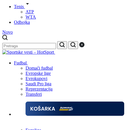
Tenis
ATP
WTA
Odbojka
Novo
Fudbal
Domaći fudbal
Evropske lige
Evrokupovi
Saudi Pro liga
Reprezentacija
Transferi