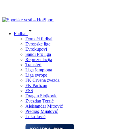
Fudbal
Domaći fudbal
Evropske lige
Evrokupovi
Saudi Pro liga
Reprezentacija
Transferi
Liga šampiona
Liga evrope
FK Crvena zvezda
FK Partizan
FSS
Dragan Stojkovic
Zvezdan Terzić
Aleksandar Mitrović
Predrag Mijatović
Luka Jović