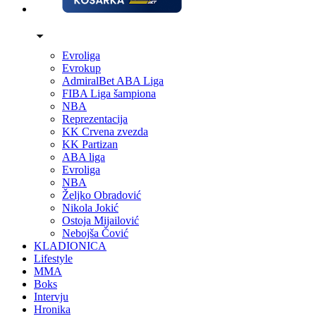
Evroliga
Evrokup
AdmiralBet ABA Liga
FIBA Liga šampiona
NBA
Reprezentacija
KK Crvena zvezda
KK Partizan
ABA liga
Evroliga
NBA
Željko Obradović
Nikola Jokić
Ostoja Mijailović
Nebojša Čović
KLADIONICA
Lifestyle
MMA
Boks
Intervju
Hronika