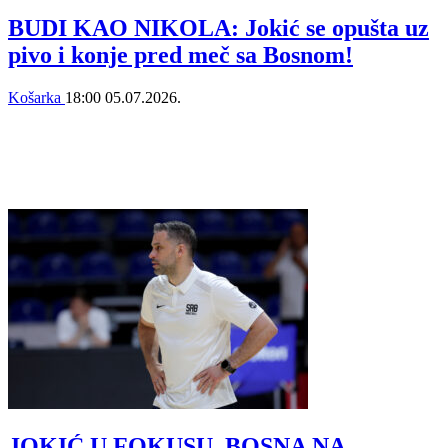
BUDI KAO NIKOLA: Jokić se opušta uz
pivo i konje pred meč sa Bosnom!
Košarka
18:00
05.07.2026.
JOKIĆ U FOKUSU, BOSNA NA