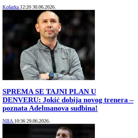
Košarka
12:20
30.06.2026.
SPREMA SE TAJNI PLAN U
DENVERU: Jokić dobija novog trenera –
poznata Adelmanova sudbina!
NBA
10:36
29.06.2026.