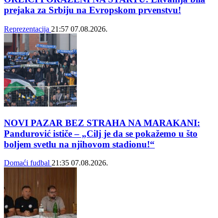
prejaka za Srbiju na Evropskom prvenstvu!
Reprezentacija
21:57
07.08.2026.
NOVI PAZAR BEZ STRAHA NA MARAKANI:
Pandurović ističe – „Cilj je da se pokažemo u što
boljem svetlu na njihovom stadionu!“
Domaći fudbal
21:35
07.08.2026.