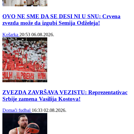
OVO NE SME DA SE DESI NI U SNU: Crvena
zvezda može da izgubi Semija Odželeja!
Košarka
20:53
06.08.2026.
ZVEZDA ZAVRŠAVA VEZISTU: Reprezentativac
Srbije zamena Vasilija Kostova!
Domaći fudbal
16:33
02.08.2026.