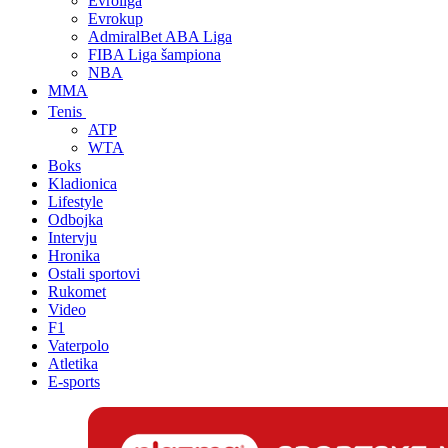
Evroliga
Evrokup
AdmiralBet ABA Liga
FIBA Liga šampiona
NBA
MMA
Tenis
ATP
WTA
Boks
Kladionica
Lifestyle
Odbojka
Intervju
Hronika
Ostali sportovi
Rukomet
Video
F1
Vaterpolo
Atletika
E-sports