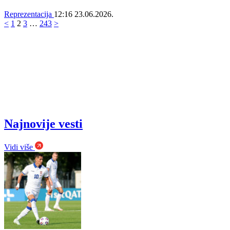
Reprezentacija
12:16
23.06.2026.
<
1
2
3
…
243
>
Najnovije vesti
Vidi više