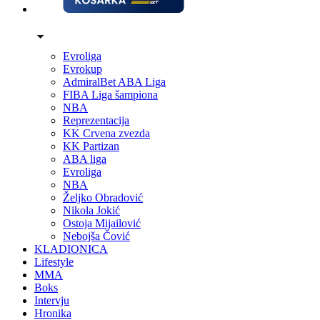
Evroliga
Evrokup
AdmiralBet ABA Liga
FIBA Liga šampiona
NBA
Reprezentacija
KK Crvena zvezda
KK Partizan
ABA liga
Evroliga
NBA
Željko Obradović
Nikola Jokić
Ostoja Mijailović
Nebojša Čović
KLADIONICA
Lifestyle
MMA
Boks
Intervju
Hronika