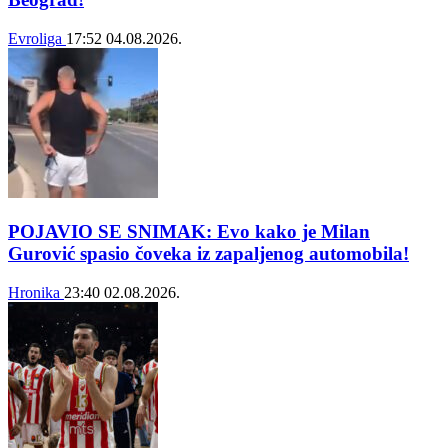
Evroliga
17:52
04.08.2026.
POJAVIO SE SNIMAK: Evo kako je Milan
Gurović spasio čoveka iz zapaljenog automobila!
Hronika
23:40
02.08.2026.