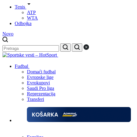
Tenis
ATP
WTA
Odbojka
Novo
Fudbal
Domaći fudbal
Evropske lige
Evrokupovi
Saudi Pro liga
Reprezentacija
Transferi