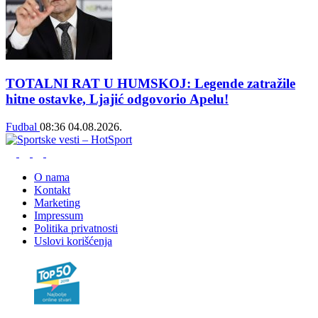
TOTALNI RAT U HUMSKOJ: Legende zatražile
hitne ostavke, Ljajić odgovorio Apelu!
Fudbal
08:36
04.08.2026.
O nama
Kontakt
Marketing
Impressum
Politika privatnosti
Uslovi korišćenja