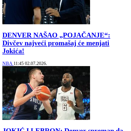
DENVER NAŠAO „POJAČANJE“:
Divčev najveći promašaj će menjati
Jokića!
NBA
11:45
02.07.2026.
JOKIĆ I LEBRON: Denver spreman da