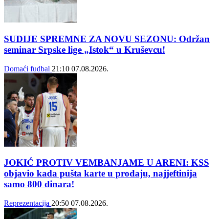
SUDIJE SPREMNE ZA NOVU SEZONU: Održan
seminar Srpske lige „Istok“ u Kruševcu!
Domaći fudbal
21:10
07.08.2026.
JOKIĆ PROTIV VEMBANJAME U ARENI: KSS
objavio kada pušta karte u prodaju, najjeftinija
samo 800 dinara!
Reprezentacija
20:50
07.08.2026.