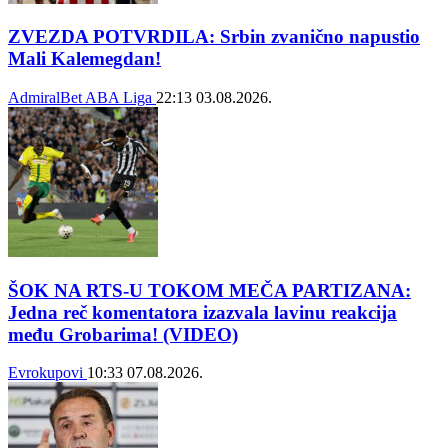
ZVEZDA POTVRDILA: Srbin zvanično napustio
Mali Kalemegdan!
AdmiralBet ABA Liga
22:13
03.08.2026.
ŠOK NA RTS-U TOKOM MEČA PARTIZANA:
Jedna reč komentatora izazvala lavinu reakcija
među Grobarima! (VIDEO)
Evrokupovi
10:33
07.08.2026.