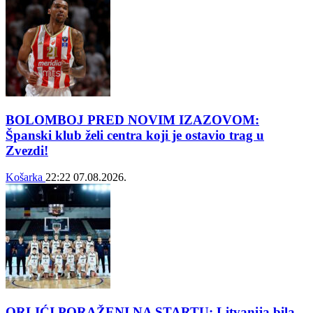
BOLOMBOJ PRED NOVIM IZAZOVOM:
Španski klub želi centra koji je ostavio trag u
Zvezdi!
Košarka
22:22
07.08.2026.
ORLIĆI PORAŽENI NA STARTU: Litvanija bila