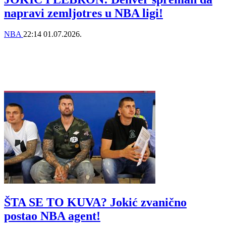
napravi zemljotres u NBA ligi!
NBA
22:14
01.07.2026.
ŠTA SE TO KUVA? Jokić zvanično
postao NBA agent!