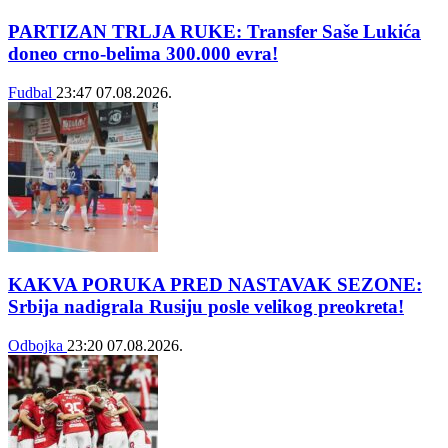
PARTIZAN TRLJA RUKE: Transfer Saše Lukića
doneo crno-belima 300.000 evra!
Fudbal
23:47
07.08.2026.
KAKVA PORUKA PRED NASTAVAK SEZONE:
Srbija nadigrala Rusiju posle velikog preokreta!
Odbojka
23:20
07.08.2026.