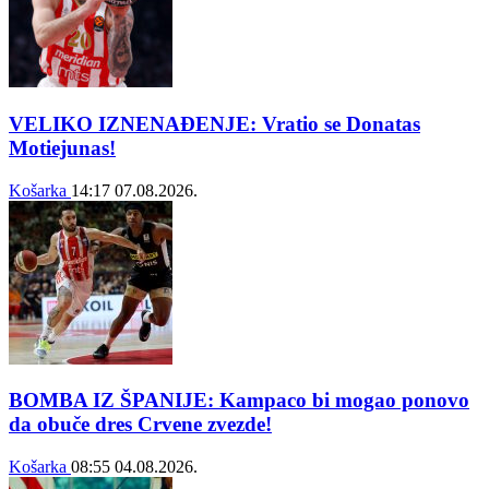
VELIKO IZNENAĐENJE: Vratio se Donatas
Motiejunas!
Košarka
14:17
07.08.2026.
BOMBA IZ ŠPANIJE: Kampaco bi mogao ponovo
da obuče dres Crvene zvezde!
Košarka
08:55
04.08.2026.