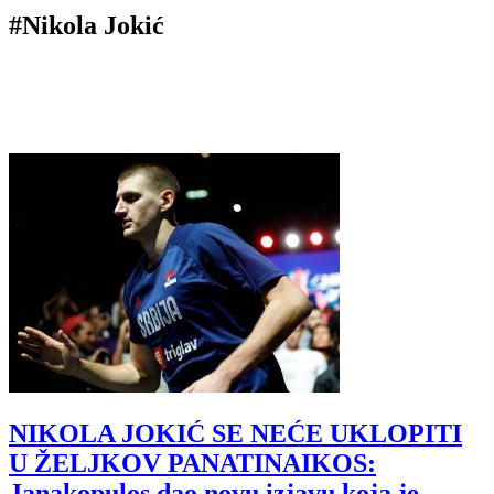
#Nikola Jokić
NIKOLA JOKIĆ SE NEĆE UKLOPITI
U ŽELJKOV PANATINAIKOS:
Janakopulos dao novu izjavu koja je