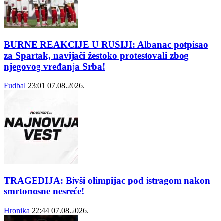
BURNE REAKCIJE U RUSIJI: Albanac potpisao
za Spartak, navijači žestoko protestovali zbog
njegovog vređanja Srba!
Fudbal
23:01
07.08.2026.
TRAGEDIJA: Bivši olimpijac pod istragom nakon
smrtonosne nesreće!
Hronika
22:44
07.08.2026.