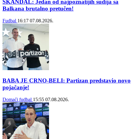
SKANDAL: Jedan od najpoznatijih sudija sa
Balkana brutalno pretučen!
Fudbal
16:17
07.08.2026.
BABA JE CRNO-BELI: Partizan predstavio novo
pojačanje!
Domaći fudbal
15:55
07.08.2026.