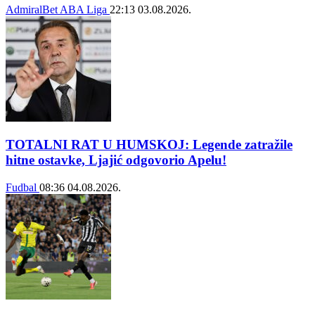
AdmiralBet ABA Liga
22:13
03.08.2026.
TOTALNI RAT U HUMSKOJ: Legende zatražile
hitne ostavke, Ljajić odgovorio Apelu!
Fudbal
08:36
04.08.2026.