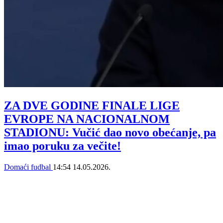
ZA DVE GODINE FINALE LIGE
EVROPE NA NACIONALNOM
STADIONU: Vučić dao novo obećanje, pa
imao poruku za večite!
Domaći fudbal
14:54
14.05.2026.