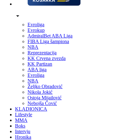
Evroliga
Evrokup
AdmiralBet ABA Liga
FIBA Liga šampiona
NBA
Reprezentacija
KK Crvena zvezda
KK Partizan
ABA liga
Evroliga
NBA
Željko Obradović
Nikola Jokić
Ostoja Mijailović
Nebojša Čović
KLADIONICA
Lifestyle
MMA
Boks
Intervju
Hronika