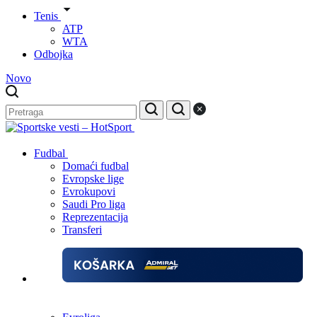
Tenis
ATP
WTA
Odbojka
Novo
Fudbal
Domaći fudbal
Evropske lige
Evrokupovi
Saudi Pro liga
Reprezentacija
Transferi