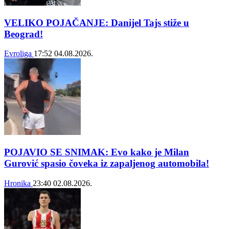
VELIKO POJAČANJE: Danijel Tajs stiže u
Beograd!
Evroliga
17:52
04.08.2026.
POJAVIO SE SNIMAK: Evo kako je Milan
Gurović spasio čoveka iz zapaljenog automobila!
Hronika
23:40
02.08.2026.