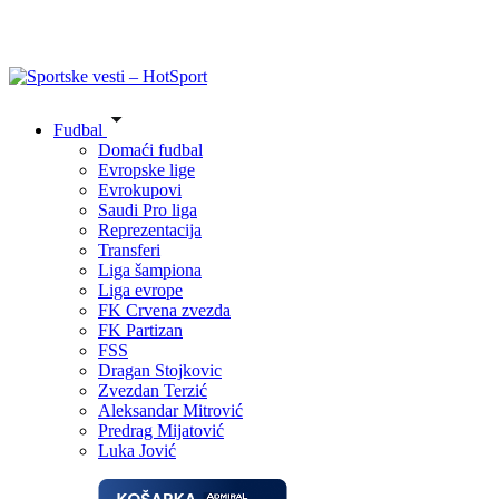
Fudbal
Domaći fudbal
Evropske lige
Evrokupovi
Saudi Pro liga
Reprezentacija
Transferi
Liga šampiona
Liga evrope
FK Crvena zvezda
FK Partizan
FSS
Dragan Stojkovic
Zvezdan Terzić
Aleksandar Mitrović
Predrag Mijatović
Luka Jović