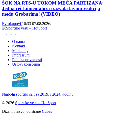
ŠOK NA RTS-U TOKOM MEČA PARTIZANA:
Jedna reč komentatora izazvala lavinu reakcija
među Grobarima! (VIDEO)
Evrokupovi
10:33
07.08.2026.
O nama
Kontakt
Marketing
Impressum
Politika privatnosti
Uslovi korišćenja
Najbolji sportski sajt za 2019. i 2024. godinu
© 2026
Sportske vesti – HotSport
Dizajn i razvoj od strane
Cubes