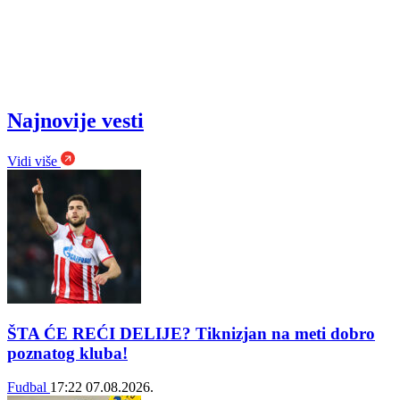
Najnovije vesti
Vidi više
ŠTA ĆE REĆI DELIJE? Tiknizjan na meti dobro
poznatog kluba!
Fudbal
17:22
07.08.2026.