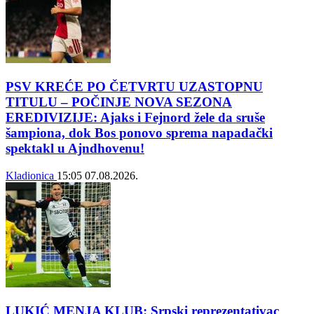
PSV KREĆE PO ČETVRTU UZASTOPNU
TITULU – POČINJE NOVA SEZONA
EREDIVIZIJE: Ajaks i Fejnord žele da sruše
šampiona, dok Bos ponovo sprema napadački
spektakl u Ajndhovenu!
Kladionica
15:05
07.08.2026.
LUKIĆ MENJA KLUB: Srpski reprezentativac