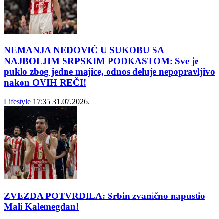
NEMANJA NEDOVIĆ U SUKOBU SA
NAJBOLJIM SRPSKIM PODKASTOM: Sve je
puklo zbog jedne majice, odnos deluje nepopravljivo
nakon OVIH REČI!
Lifestyle
17:35
31.07.2026.
ZVEZDA POTVRDILA: Srbin zvanično napustio
Mali Kalemegdan!