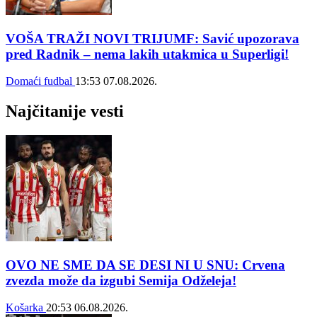
VOŠA TRAŽI NOVI TRIJUMF: Savić upozorava
pred Radnik – nema lakih utakmica u Superligi!
Domaći fudbal
13:53
07.08.2026.
Najčitanije vesti
OVO NE SME DA SE DESI NI U SNU: Crvena
zvezda može da izgubi Semija Odželeja!
Košarka
20:53
06.08.2026.