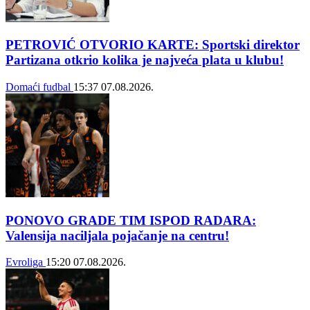
PETROVIĆ OTVORIO KARTE: Sportski direktor
Partizana otkrio kolika je najveća plata u klubu!
Domaći fudbal
15:37
07.08.2026.
PONOVO GRADE TIM ISPOD RADARA:
Valensija naciljala pojačanje na centru!
Evroliga
15:20
07.08.2026.