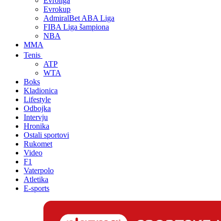
Evroliga
Evrokup
AdmiralBet ABA Liga
FIBA Liga šampiona
NBA
MMA
Tenis
ATP
WTA
Boks
Kladionica
Lifestyle
Odbojka
Intervju
Hronika
Ostali sportovi
Rukomet
Video
F1
Vaterpolo
Atletika
E-sports