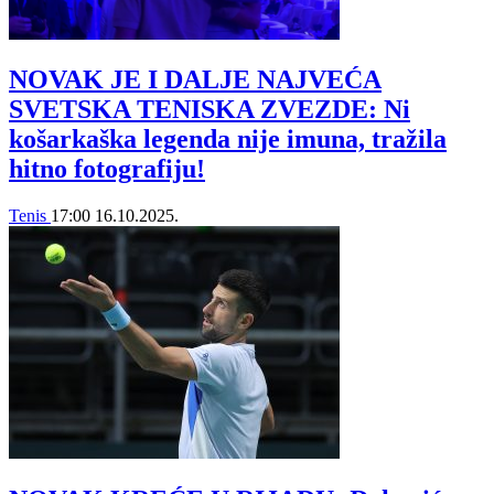
NOVAK JE I DALJE NAJVEĆA
SVETSKA TENISKA ZVEZDE: Ni
košarkaška legenda nije imuna, tražila
hitno fotografiju!
Tenis
17:00
16.10.2025.