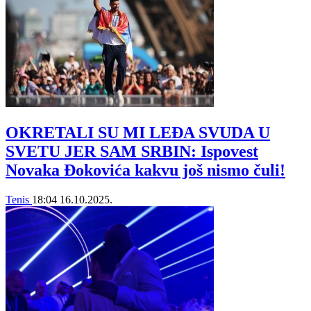
OKRETALI SU MI LEĐA SVUDA U
SVETU JER SAM SRBIN: Ispovest
Novaka Đokovića kakvu još nismo čuli!
Tenis
18:04
16.10.2025.