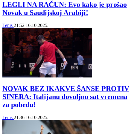
LEGLI NA RAČUN: Evo kako je prošao
Novak u Saudijskoj Arabiji!
Tenis
21:52
16.10.2025.
NOVAK BEZ IKAKVE ŠANSE PROTIV
SINERA: Italijanu dovoljno sat vremena
za pobedu!
Tenis
21:36
16.10.2025.