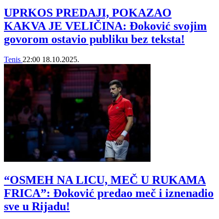
UPRKOS PREDAJI, POKAZAO
KAKVA JE VELIČINA: Đoković svojim
govorom ostavio publiku bez teksta!
Tenis
22:00
18.10.2025.
“OSMEH NA LICU, MEČ U RUKAMA
FRICA”: Đoković predao meč i iznenadio
sve u Rijadu!