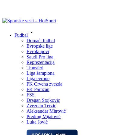
Fudbal
Domaći fudbal
Evropske lige
Evrokupovi
Saudi Pro liga
Reprezentacija
Transferi
Liga šampiona
Liga evrope
FK Crvena zvezda
FK Partizan
FSS
Dragan Stojkovic
Zvezdan Terzić
Aleksandar Mitrović
Predrag Mijatović
Luka Jović