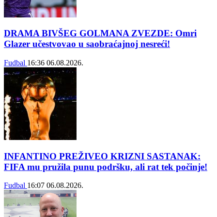
DRAMA BIVŠEG GOLMANA ZVEZDE: Omri
Glazer učestvovao u saobraćajnoj nesreći!
Fudbal
16:36
06.08.2026.
INFANTINO PREŽIVEO KRIZNI SASTANAK:
FIFA mu pružila punu podršku, ali rat tek počinje!
Fudbal
16:07
06.08.2026.