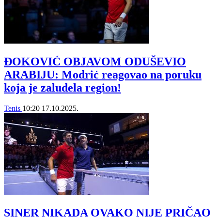
ĐOKOVIĆ OBJAVOM ODUŠEVIO
ARABIJU: Modrić reagovao na poruku
koja je zaludela region!
Tenis
10:20
17.10.2025.
SINER NIKADA OVAKO NIJE PRIČAO