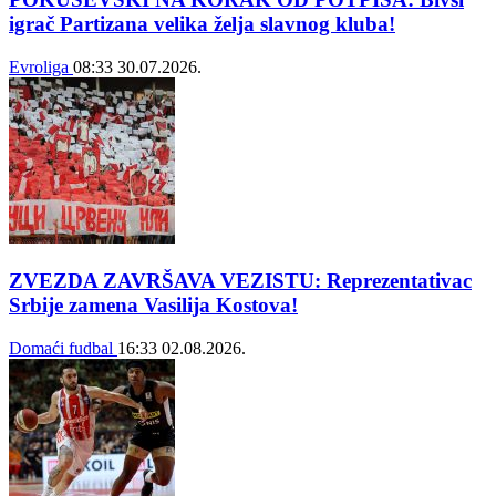
igrač Partizana velika želja slavnog kluba!
Evroliga
08:33
30.07.2026.
ZVEZDA ZAVRŠAVA VEZISTU: Reprezentativac
Srbije zamena Vasilija Kostova!
Domaći fudbal
16:33
02.08.2026.