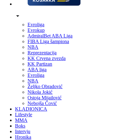
Evroliga
Evrokup
AdmiralBet ABA Liga
FIBA Liga šampiona
NBA
Reprezentacija
KK Crvena zvezda
KK Partizan
ABA liga
Evroliga
NBA
Željko Obradović
Nikola Jokić
Ostoja Mijailović
Nebojša Čović
KLADIONICA
Lifestyle
MMA
Boks
Intervju
Hronika