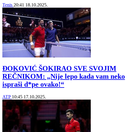
Tenis
20:41
18.10.2025.
ĐOKOVIĆ ŠOKIRAO SVE SVOJIM
REČNIKOM: „Nije lepo kada vam neko
ispraši d*pe ovako!“
ATP
10:45
17.10.2025.