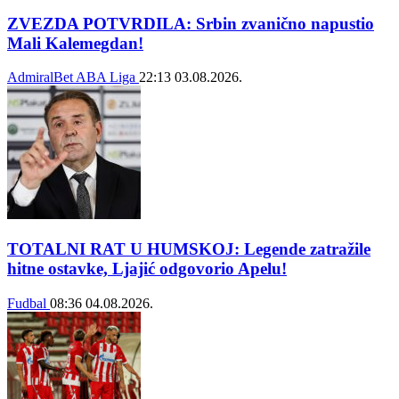
ZVEZDA POTVRDILA: Srbin zvanično napustio
Mali Kalemegdan!
AdmiralBet ABA Liga
22:13
03.08.2026.
TOTALNI RAT U HUMSKOJ: Legende zatražile
hitne ostavke, Ljajić odgovorio Apelu!
Fudbal
08:36
04.08.2026.