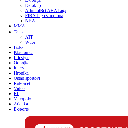
Evroliga
Evrokup
AdmiralBet ABA Liga
FIBA Liga šampiona
NBA
MMA
Tenis
ATP
WTA
Boks
Kladionica
Lifestyle
Odbojka
Intervju
Hronika
Ostali sportovi
Rukomet
Video
F1
Vaterpolo
Atletika
E-sports