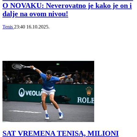
O NOVAKU: Neverovatno je kako je on i
dalje na ovom nivou!
Tenis
23:40
16.10.2025.
SAT VREMENA TENISA, MILIONI