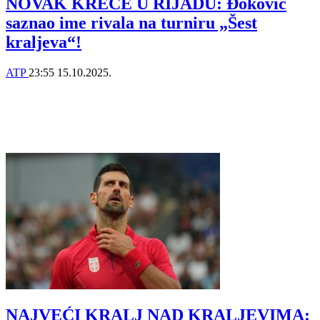
NOVAK KREĆE U RIJADU: Đoković
saznao ime rivala na turniru „Šest
kraljeva“!
ATP
23:55
15.10.2025.
NAJVEĆI KRALJ NAD KRALJEVIMA: