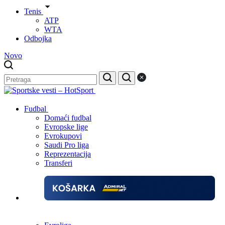
Tenis
ATP
WTA
Odbojka
Novo
Fudbal
Domaći fudbal
Evropske lige
Evrokupovi
Saudi Pro liga
Reprezentacija
Transferi