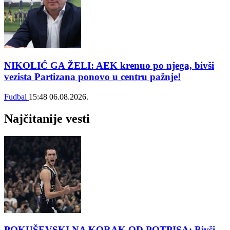
NIKOLIĆ GA ŽELI: AEK krenuo po njega, bivši
vezista Partizana ponovo u centru pažnje!
Fudbal
15:48
06.08.2026.
Najčitanije vesti
POKUŠEVSKI NA KORAK OD POTPISA: Bivši