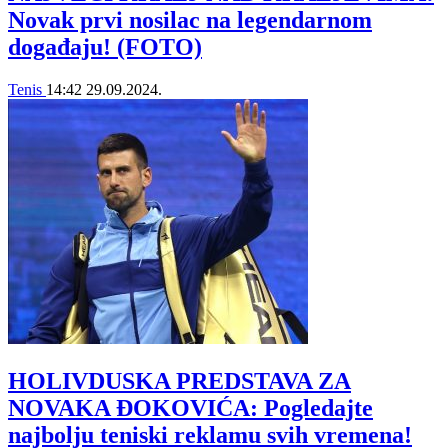
Novak prvi nosilac na legendarnom
događaju! (FOTO)
Tenis
14:42
29.09.2024.
HOLIVDUSKA PREDSTAVA ZA
NOVAKA ĐOKOVIĆA: Pogledajte
najbolju teniski reklamu svih vremena!