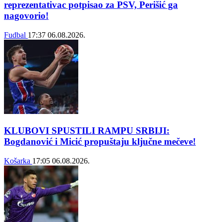
reprezentativac potpisao za PSV, Perišić ga
nagovorio!
Fudbal
17:37
06.08.2026.
KLUBOVI SPUSTILI RAMPU SRBIJI:
Bogdanović i Micić propuštaju ključne mečeve!
Košarka
17:05
06.08.2026.