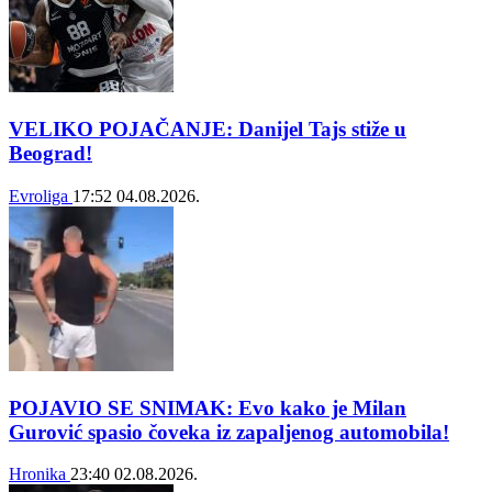
VELIKO POJAČANJE: Danijel Tajs stiže u
Beograd!
Evroliga
17:52
04.08.2026.
POJAVIO SE SNIMAK: Evo kako je Milan
Gurović spasio čoveka iz zapaljenog automobila!
Hronika
23:40
02.08.2026.