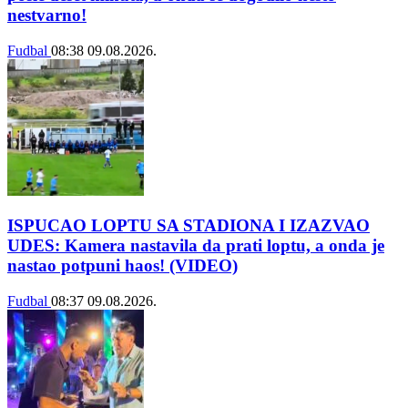
nestvarno!
Fudbal
08:38
09.08.2026.
ISPUCAO LOPTU SA STADIONA I IZAZVAO
UDES: Kamera nastavila da prati loptu, a onda je
nastao potpuni haos! (VIDEO)
Fudbal
08:37
09.08.2026.