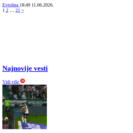
Evroliga
18:49
11.06.2026.
1
2
…
21
>
Najnovije vesti
Vidi više