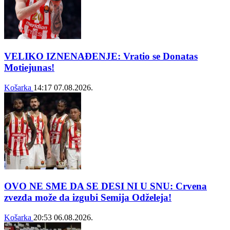
VELIKO IZNENAĐENJE: Vratio se Donatas
Motiejunas!
Košarka
14:17
07.08.2026.
OVO NE SME DA SE DESI NI U SNU: Crvena
zvezda može da izgubi Semija Odželeja!
Košarka
20:53
06.08.2026.