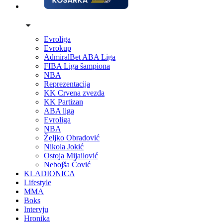
Evroliga
Evrokup
AdmiralBet ABA Liga
FIBA Liga šampiona
NBA
Reprezentacija
KK Crvena zvezda
KK Partizan
ABA liga
Evroliga
NBA
Željko Obradović
Nikola Jokić
Ostoja Mijailović
Nebojša Čović
KLADIONICA
Lifestyle
MMA
Boks
Intervju
Hronika