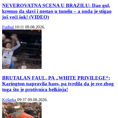
NEVEROVATNA SCENA U BRAZILU: Dao gol,
krenuo da slavi i nestao u tunelu – a onda je stigao
još veći šok! (VIDEO)
Fudbal
10:11
09.08.2026.
BRUTALAN FAUL, PA „WHITE PRIVILEGE“:
Karington napravila haos, pa tvrdila da je sve zbog
toga što je protivnica belkinja!
Košarka
09:37
09.08.2026.