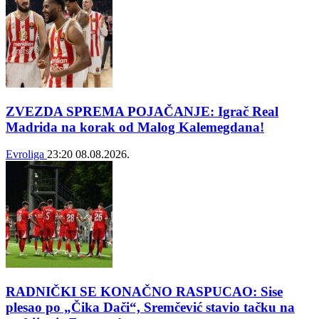
ZVEZDA SPREMA POJAČANJE: Igrač Real
Madrida na korak od Malog Kalemegdana!
Evroliga
23:20
08.08.2026.
RADNIČKI SE KONAČNO RASPUCAO: Sise
plesao po „Čika Dači“, Sremčević stavio tačku na