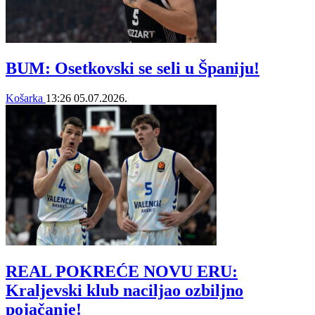
BUM: Osetkovski se seli u Španiju!
Košarka
13:26
05.07.2026.
REAL POKREĆE NOVU ERU:
Kraljevski klub naciljao ozbiljno
pojačanje!