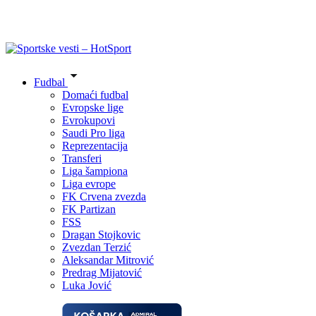
Fudbal
Domaći fudbal
Evropske lige
Evrokupovi
Saudi Pro liga
Reprezentacija
Transferi
Liga šampiona
Liga evrope
FK Crvena zvezda
FK Partizan
FSS
Dragan Stojkovic
Zvezdan Terzić
Aleksandar Mitrović
Predrag Mijatović
Luka Jović