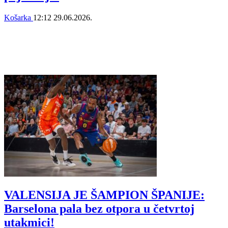
Košarka
12:12
29.06.2026.
VALENSIJA JE ŠAMPION ŠPANIJE:
Barselona pala bez otpora u četvrtoj
utakmici!