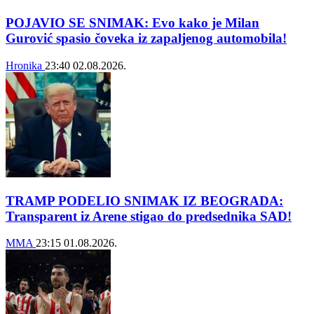
POJAVIO SE SNIMAK: Evo kako je Milan
Gurović spasio čoveka iz zapaljenog automobila!
Hronika
23:40
02.08.2026.
TRAMP PODELIO SNIMAK IZ BEOGRADA:
Transparent iz Arene stigao do predsednika SAD!
MMA
23:15
01.08.2026.