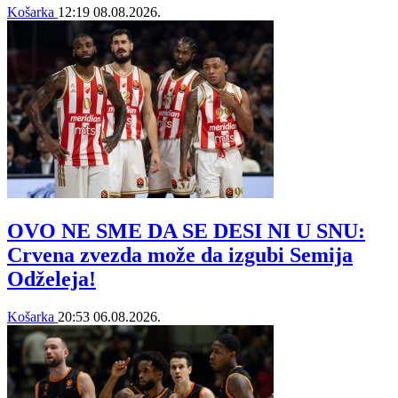
Košarka
12:19
08.08.2026.
OVO NE SME DA SE DESI NI U SNU:
Crvena zvezda može da izgubi Semija
Odželeja!
Košarka
20:53
06.08.2026.