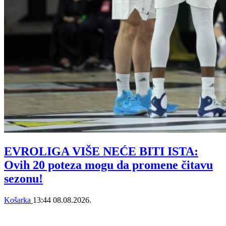
EVROLIGA VIŠE NEĆE BITI ISTA:
Ovih 20 poteza mogu da promene čitavu
sezonu!
Košarka
13:44
08.08.2026.