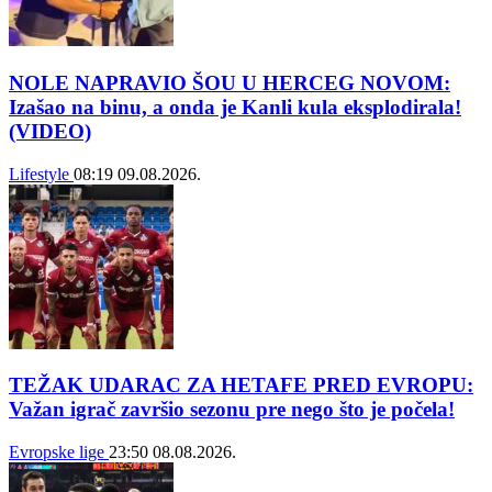
NOLE NAPRAVIO ŠOU U HERCEG NOVOM:
Izašao na binu, a onda je Kanli kula eksplodirala!
(VIDEO)
Lifestyle
08:19
09.08.2026.
TEŽAK UDARAC ZA HETAFE PRED EVROPU:
Važan igrač završio sezonu pre nego što je počela!
Evropske lige
23:50
08.08.2026.