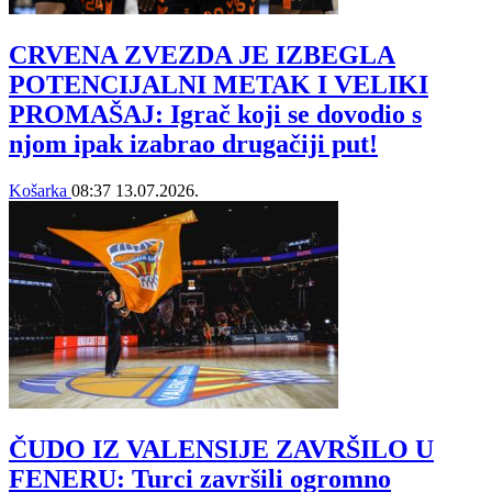
CRVENA ZVEZDA JE IZBEGLA
POTENCIJALNI METAK I VELIKI
PROMAŠAJ: Igrač koji se dovodio s
njom ipak izabrao drugačiji put!
Košarka
08:37
13.07.2026.
ČUDO IZ VALENSIJE ZAVRŠILO U
FENERU: Turci završili ogromno