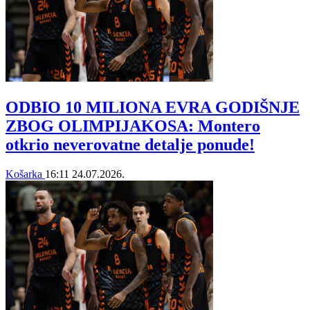
ODBIO 10 MILIONA EVRA GODIŠNJE
ZBOG OLIMPIJAKOSA: Montero
otkrio neverovatne detalje ponude!
Košarka
16:11
24.07.2026.