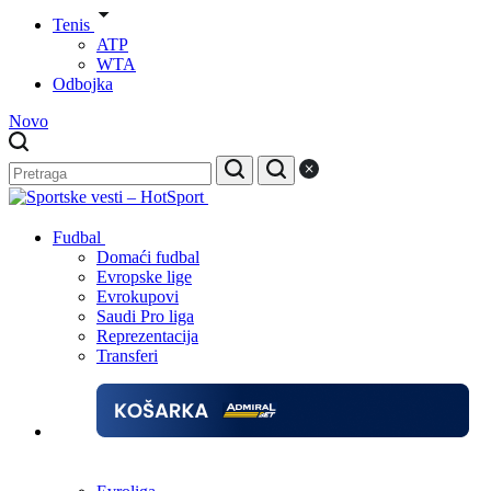
Tenis
ATP
WTA
Odbojka
Novo
Fudbal
Domaći fudbal
Evropske lige
Evrokupovi
Saudi Pro liga
Reprezentacija
Transferi