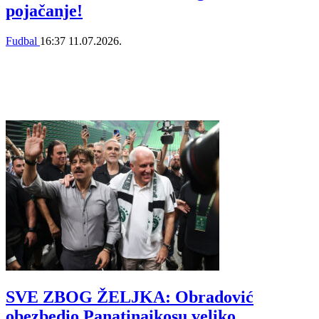
pojačanje!
Fudbal
16:37
11.07.2026.
SVE ZBOG ŽELJKA: Obradović
obezbedio Panatinaikosu veliko