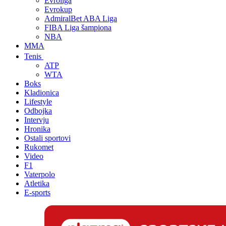
Evroliga
Evrokup
AdmiralBet ABA Liga
FIBA Liga šampiona
NBA
MMA
Tenis
ATP
WTA
Boks
Kladionica
Lifestyle
Odbojka
Intervju
Hronika
Ostali sportovi
Rukomet
Video
F1
Vaterpolo
Atletika
E-sports