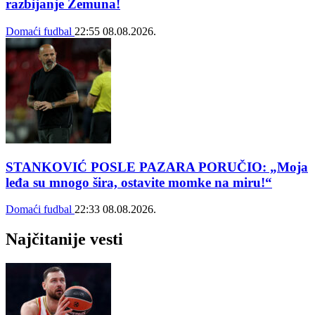
razbijanje Zemuna!
Domaći fudbal
22:55
08.08.2026.
STANKOVIĆ POSLE PAZARA PORUČIO: „Moja
leđa su mnogo šira, ostavite momke na miru!“
Domaći fudbal
22:33
08.08.2026.
Najčitanije vesti