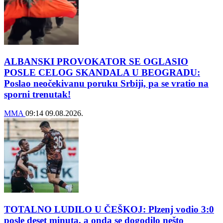
ALBANSKI PROVOKATOR SE OGLASIO
POSLE CELOG SKANDALA U BEOGRADU:
Poslao neočekivanu poruku Srbiji, pa se vratio na
sporni trenutak!
MMA
09:14
09.08.2026.
TOTALNO LUDILO U ČEŠKOJ: Plzenj vodio 3:0
posle deset minuta, a onda se dogodilo nešto