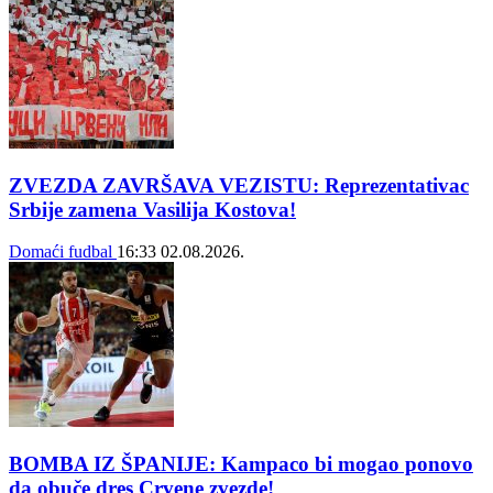
ZVEZDA ZAVRŠAVA VEZISTU: Reprezentativac
Srbije zamena Vasilija Kostova!
Domaći fudbal
16:33
02.08.2026.
BOMBA IZ ŠPANIJE: Kampaco bi mogao ponovo
da obuče dres Crvene zvezde!