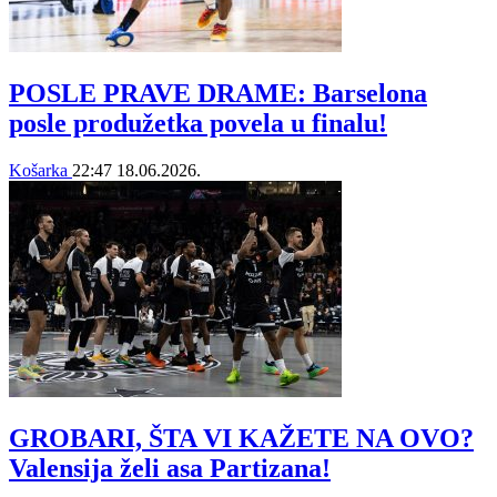
POSLE PRAVE DRAME: Barselona
posle produžetka povela u finalu!
Košarka
22:47
18.06.2026.
GROBARI, ŠTA VI KAŽETE NA OVO?
Valensija želi asa Partizana!