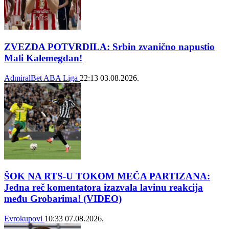
ZVEZDA POTVRDILA: Srbin zvanično napustio
Mali Kalemegdan!
AdmiralBet ABA Liga
22:13
03.08.2026.
ŠOK NA RTS-U TOKOM MEČA PARTIZANA:
Jedna reč komentatora izazvala lavinu reakcija
među Grobarima! (VIDEO)
Evrokupovi
10:33
07.08.2026.