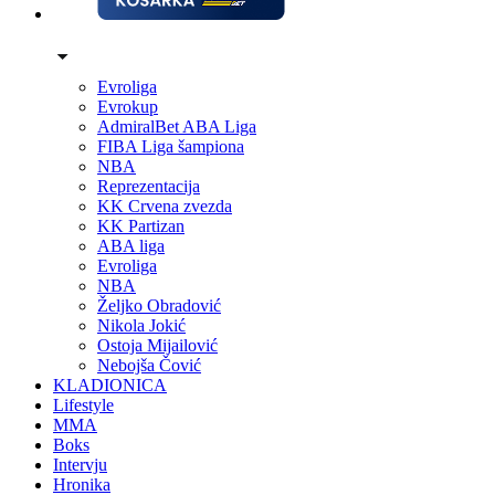
Evroliga
Evrokup
AdmiralBet ABA Liga
FIBA Liga šampiona
NBA
Reprezentacija
KK Crvena zvezda
KK Partizan
ABA liga
Evroliga
NBA
Željko Obradović
Nikola Jokić
Ostoja Mijailović
Nebojša Čović
KLADIONICA
Lifestyle
MMA
Boks
Intervju
Hronika