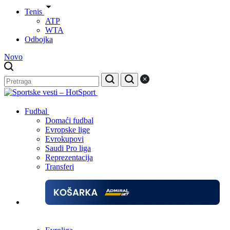
Tenis
ATP
WTA
Odbojka
Novo
Fudbal
Domaći fudbal
Evropske lige
Evrokupovi
Saudi Pro liga
Reprezentacija
Transferi