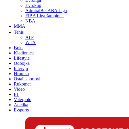
Evroliga
Evrokup
AdmiralBet ABA Liga
FIBA Liga šampiona
NBA
MMA
Tenis
ATP
WTA
Boks
Kladionica
Lifestyle
Odbojka
Intervju
Hronika
Ostali sportovi
Rukomet
Video
F1
Vaterpolo
Atletika
E-sports