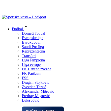
Fudbal
Domaći fudbal
Evropske lige
Evrokupovi
Saudi Pro liga
Reprezentacija
Transferi
Liga šampiona
Liga evrope
FK Crvena zvezda
FK Partizan
FSS
Dragan Stojkovic
Zvezdan Terzić
Aleksandar Mitrović
Predrag Mijatović
Luka Jović