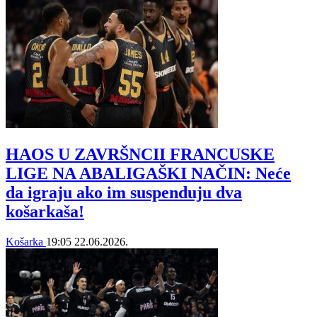
HAOS U ZAVRŠNCII FRANCUSKE
LIGE NA ABALIGAŠKI NAČIN: Neće
da igraju ako im suspenduju dva
košarkaša!
Košarka
19:05
22.06.2026.