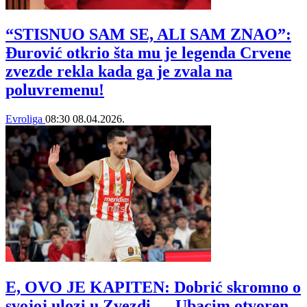
“STISNUO SAM SE, ALI SAM ZNAO”:
Đurović otkrio šta mu je legenda Crvene
zvezde rekla kada ga je zvala na
poluvremenu!
Evroliga
08:30
08.04.2026.
E, OVO JE KAPITEN: Dobrić skromno o
svojoj ulozi u Zvezdi – „Ubacim otvoren