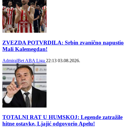
ZVEZDA POTVRDILA: Srbin zvanično napustio
Mali Kalemegdan!
AdmiralBet ABA Liga
22:13
03.08.2026.
TOTALNI RAT U HUMSKOJ: Legende zatražile
hitne ostavke, Ljajić odgovorio Apelu!