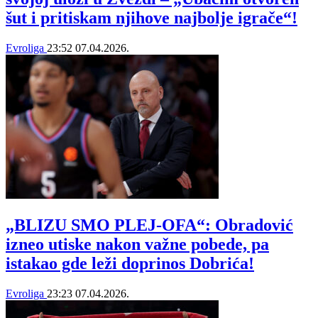
šut i pritiskam njihove najbolje igrače“!
Evroliga
23:52
07.04.2026.
„BLIZU SMO PLEJ-OFA“: Obradović
izneo utiske nakon važne pobede, pa
istakao gde leži doprinos Dobrića!
Evroliga
23:23
07.04.2026.