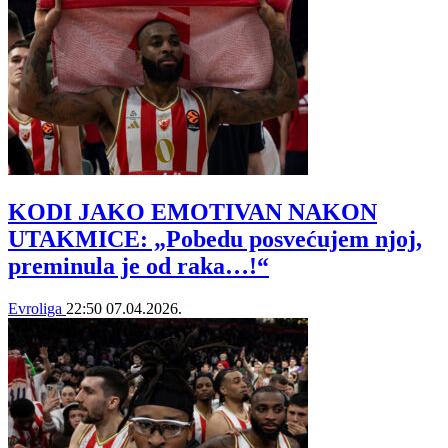
KODI JAKO EMOTIVAN NAKON
UTAKMICE: „Pobedu posvećujem njoj,
preminula je od raka…!“
Evroliga
22:50
07.04.2026.