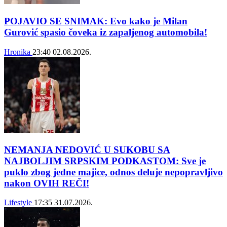
POJAVIO SE SNIMAK: Evo kako je Milan
Gurović spasio čoveka iz zapaljenog automobila!
Hronika
23:40
02.08.2026.
NEMANJA NEDOVIĆ U SUKOBU SA
NAJBOLJIM SRPSKIM PODKASTOM: Sve je
puklo zbog jedne majice, odnos deluje nepopravljivo
nakon OVIH REČI!
Lifestyle
17:35
31.07.2026.