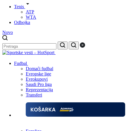
Tenis
ATP
WTA
Odbojka
Novo
Fudbal
Domaći fudbal
Evropske lige
Evrokupovi
Saudi Pro liga
Reprezentacija
Transferi