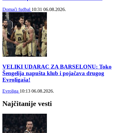
Domaći fudbal
10:31
06.08.2026.
VELIKI UDARAC ZA BARSELONU: Toko
Šengelija napušta klub i pojačava drugog
Evroligaša!
Evroliga
10:13
06.08.2026.
Najčitanije vesti