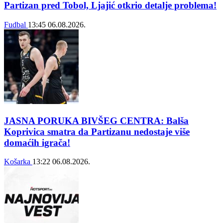
Partizan pred Tobol, Ljajić otkrio detalje problema!
Fudbal
13:45
06.08.2026.
JASNA PORUKA BIVŠEG CENTRA: Balša
Koprivica smatra da Partizanu nedostaje više
domaćih igrača!
Košarka
13:22
06.08.2026.