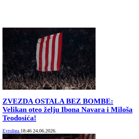
ZVEZDA OSTALA BEZ BOMBE:
Velikan oteo želju Ibona Navara i Miloša
Teodosića!
Evroliga
18:46
24.06.2026.