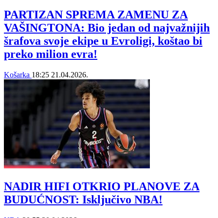
PARTIZAN SPREMA ZAMENU ZA
VAŠINGTONA: Bio jedan od najvažnijih
šrafova svoje ekipe u Evroligi, koštao bi
preko milion evra!
Košarka
18:25
21.04.2026.
NADIR HIFI OTKRIO PLANOVE ZA
BUDUĆNOST: Isključivo NBA!