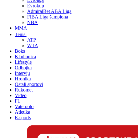
Evroliga
Evrokup
AdmiralBet ABA Liga
FIBA Liga šampiona
NBA
MMA
Tenis
ATP
WTA
Boks
Kladionica
Lifestyle
Odbojka
Intervju
Hronika
Ostali sportovi
Rukomet
Video
F1
Vaterpolo
Atletika
E-sports