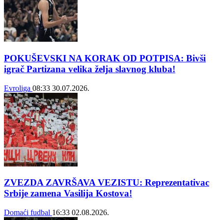
POKUŠEVSKI NA KORAK OD POTPISA: Bivši
igrač Partizana velika želja slavnog kluba!
Evroliga
08:33
30.07.2026.
ZVEZDA ZAVRŠAVA VEZISTU: Reprezentativac
Srbije zamena Vasilija Kostova!
Domaći fudbal
16:33
02.08.2026.