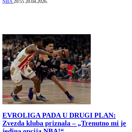
NBA
20:55
20.04.2026.
EVROLIGA PADA U DRUGI PLAN:
Zvezda kluba priznala – „Trenutno mi je
jedina opcija NBA!“