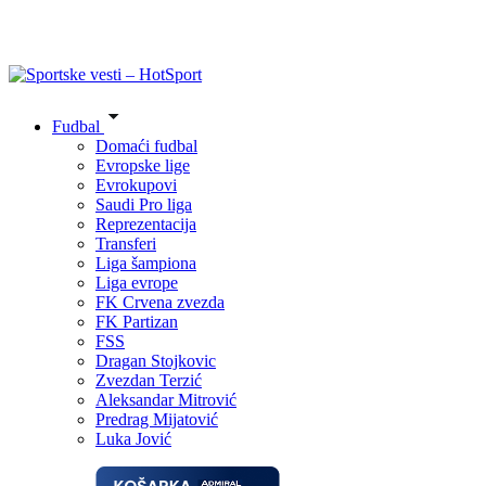
Fudbal
Domaći fudbal
Evropske lige
Evrokupovi
Saudi Pro liga
Reprezentacija
Transferi
Liga šampiona
Liga evrope
FK Crvena zvezda
FK Partizan
FSS
Dragan Stojkovic
Zvezdan Terzić
Aleksandar Mitrović
Predrag Mijatović
Luka Jović