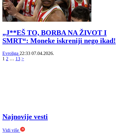
„J**EŠ TO, BORBA NA ŽIVOT I
SMRT“: Moneke iskreniji nego ikad!
Evroliga
22:33
07.04.2026.
1
2
…
13
>
Najnovije vesti
Vidi više