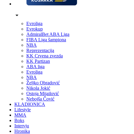
Evroliga
Evrokup
AdmiralBet ABA Liga
FIBA Liga šampiona
NBA
Reprezentacija
KK Crvena zvezda
KK Partizan
ABA liga
Evroliga
NBA
Željko Obradović
Nikola Jokić
Ostoja Mijailović
Nebojša Čović
KLADIONICA
Lifestyle
MMA
Boks
Intervju
Hronika