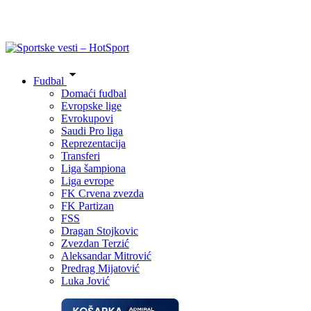
Fudbal
Domaći fudbal
Evropske lige
Evrokupovi
Saudi Pro liga
Reprezentacija
Transferi
Liga šampiona
Liga evrope
FK Crvena zvezda
FK Partizan
FSS
Dragan Stojkovic
Zvezdan Terzić
Aleksandar Mitrović
Predrag Mijatović
Luka Jović