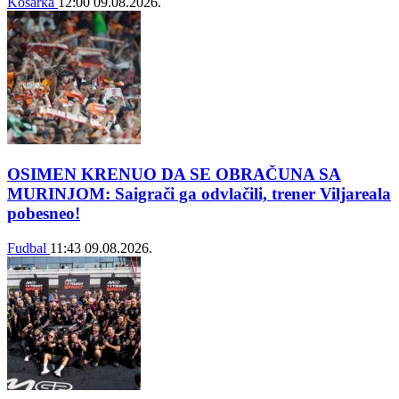
Košarka
12:00
09.08.2026.
OSIMEN KRENUO DA SE OBRAČUNA SA
MURINJOM: Saigrači ga odvlačili, trener Viljareala
pobesneo!
Fudbal
11:43
09.08.2026.