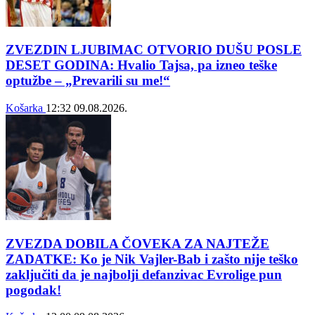
ZVEZDIN LJUBIMAC OTVORIO DUŠU POSLE
DESET GODINA: Hvalio Tajsa, pa izneo teške
optužbe – „Prevarili su me!“
Košarka
12:32
09.08.2026.
ZVEZDA DOBILA ČOVEKA ZA NAJTEŽE
ZADATKE: Ko je Nik Vajler-Bab i zašto nije teško
zaključiti da je najbolji defanzivac Evrolige pun
pogodak!