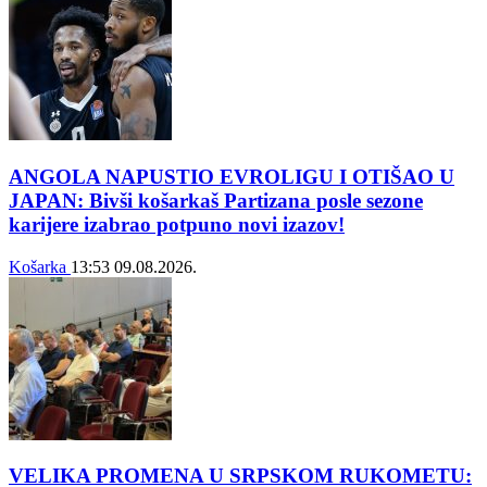
ANGOLA NAPUSTIO EVROLIGU I OTIŠAO U
JAPAN: Bivši košarkaš Partizana posle sezone
karijere izabrao potpuno novi izazov!
Košarka
13:53
09.08.2026.
VELIKA PROMENA U SRPSKOM RUKOMETU: