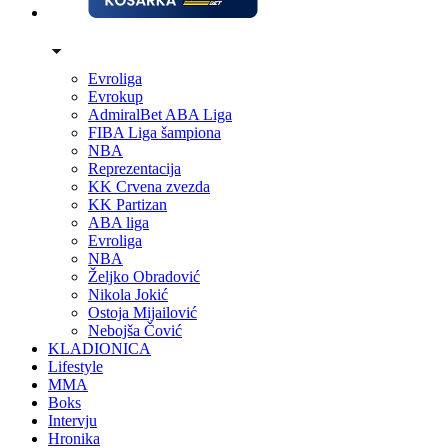
Evroliga
Evrokup
AdmiralBet ABA Liga
FIBA Liga šampiona
NBA
Reprezentacija
KK Crvena zvezda
KK Partizan
ABA liga
Evroliga
NBA
Željko Obradović
Nikola Jokić
Ostoja Mijailović
Nebojša Čović
KLADIONICA
Lifestyle
MMA
Boks
Intervju
Hronika