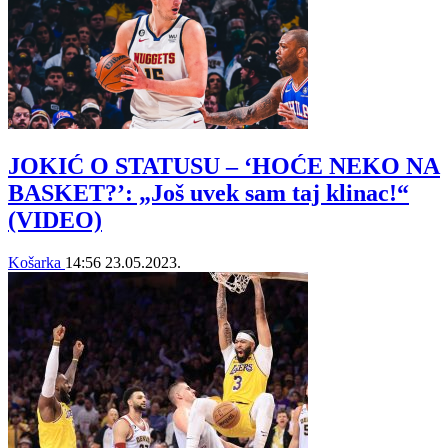
JOKIĆ O STATUSU – ‘HOĆE NEKO NA
BASKET?’: „Još uvek sam taj klinac!“
(VIDEO)
Košarka
14:56
23.05.2023.