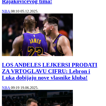
Rajakovićevog tima!
NBA
08:10
05.12.2025.
LOS ANĐELES LEJKERSI PRODATI
ZA VRTOGLAVU CIFRU: Lebron i
Luka dobijaju nove vlasnike kluba!
NBA
09:19
19.06.2025.