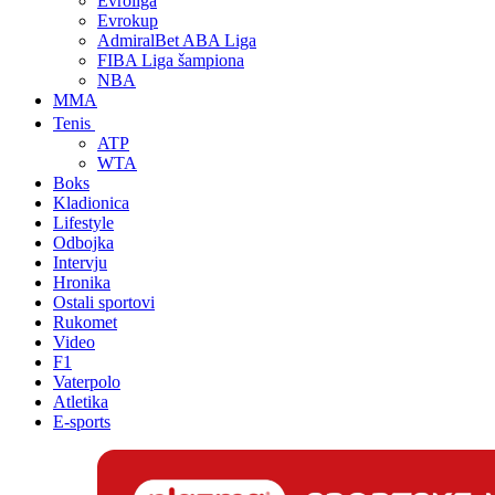
Evroliga
Evrokup
AdmiralBet ABA Liga
FIBA Liga šampiona
NBA
MMA
Tenis
ATP
WTA
Boks
Kladionica
Lifestyle
Odbojka
Intervju
Hronika
Ostali sportovi
Rukomet
Video
F1
Vaterpolo
Atletika
E-sports