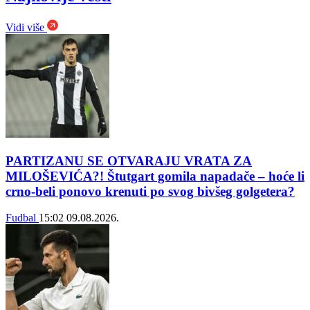
Vidi više
PARTIZANU SE OTVARAJU VRATA ZA
MILOŠEVIĆA?! Štutgart gomila napadače – hoće li
crno-beli ponovo krenuti po svog bivšeg golgetera?
Fudbal
15:02
09.08.2026.