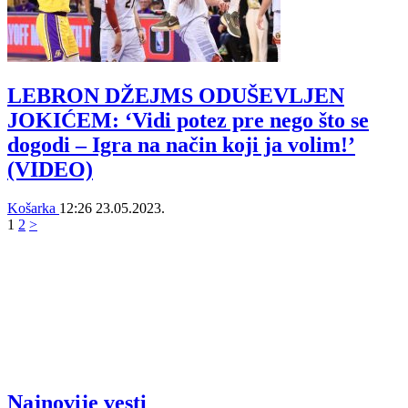
LEBRON DŽEJMS ODUŠEVLJEN
JOKIĆEM: ‘Vidi potez pre nego što se
dogodi – Igra na način koji ja volim!’
(VIDEO)
Košarka
12:26
23.05.2023.
1
2
>
Najnovije vesti