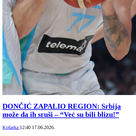
DONČIĆ ZAPALIO REGION: Srbija
može da ih sruši – “Već su bili blizu!”
Košarka
12:40
17.06.2026.