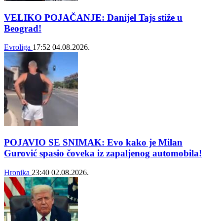
VELIKO POJAČANJE: Danijel Tajs stiže u
Beograd!
Evroliga
17:52
04.08.2026.
POJAVIO SE SNIMAK: Evo kako je Milan
Gurović spasio čoveka iz zapaljenog automobila!
Hronika
23:40
02.08.2026.