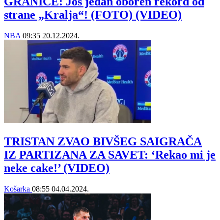
GRANICE: Još jedan oboren rekord od
strane „Kralja“! (FOTO) (VIDEO)
NBA
09:35
20.12.2024.
TRISTAN ZVAO BIVŠEG SAIGRAČA
IZ PARTIZANA ZA SAVET: ‘Rekao mi je
neke cake!’ (VIDEO)
Košarka
08:55
04.04.2024.