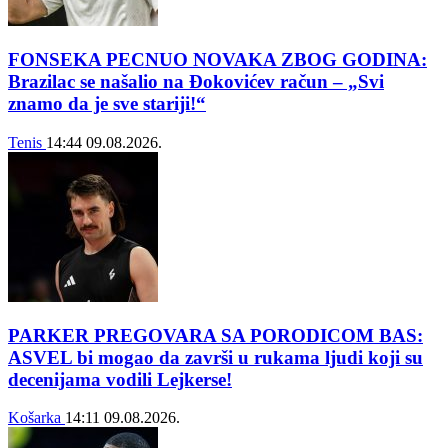
FONSEKA PECNUO NOVAKA ZBOG GODINA:
Brazilac se našalio na Đokovićev račun – „Svi
znamo da je sve stariji!“
Tenis
14:44
09.08.2026.
PARKER PREGOVARA SA PORODICOM BAS:
ASVEL bi mogao da završi u rukama ljudi koji su
decenijama vodili Lejkerse!
Košarka
14:11
09.08.2026.