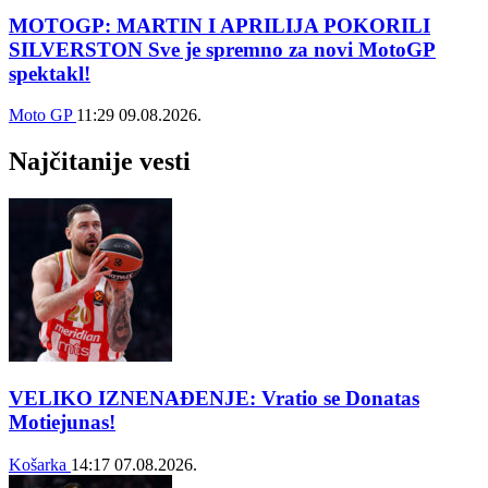
MOTOGP: MARTIN I APRILIJA POKORILI
SILVERSTON Sve je spremno za novi MotoGP
spektakl!
Moto GP
11:29
09.08.2026.
Najčitanije vesti
VELIKO IZNENAĐENJE: Vratio se Donatas
Motiejunas!
Košarka
14:17
07.08.2026.