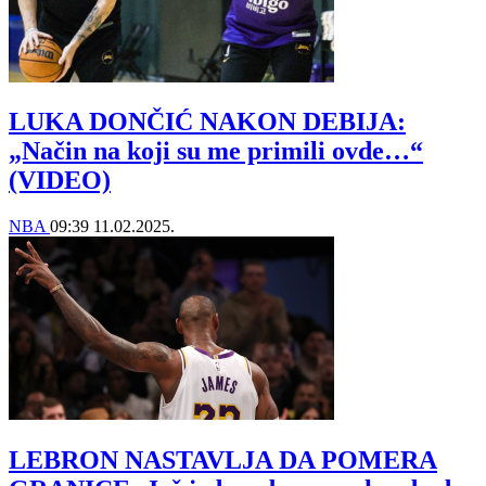
LUKA DONČIĆ NAKON DEBIJA:
„Način na koji su me primili ovde…“
(VIDEO)
NBA
09:39
11.02.2025.
LEBRON NASTAVLJA DA POMERA