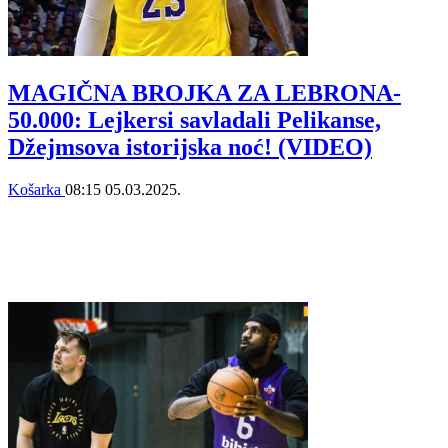
MAGIČNA BROJKA ZA LEBRONA-
50.000: Lejkersi savladali Pelikanse,
Džejmsova istorijska noć! (VIDEO)
Košarka
08:15
05.03.2025.