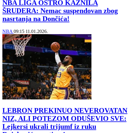
NBA LIGA OŠTRO KAZNILA
ŠRUDERA: Nemac suspendovan zbog
nasrtanja na Dončića!
NBA
09:15
11.01.2026.
LEBRON PREKINUO NEVEROVATAN
NIZ, ALI POTEZOM ODUŠEVIO SVE:
Lejkersi ukrali trijumf iz ruku