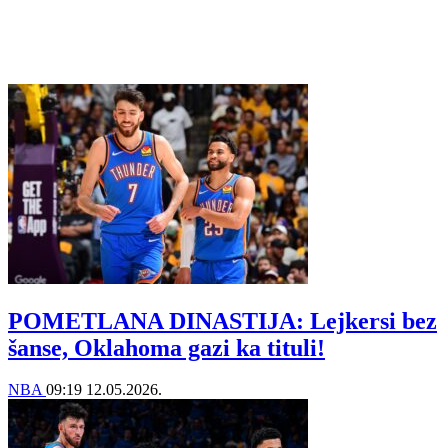
POMETLANA DINASTIJA: Lejkersi bez
šanse, Oklahoma gazi ka tituli!
NBA
09:19
12.05.2026.