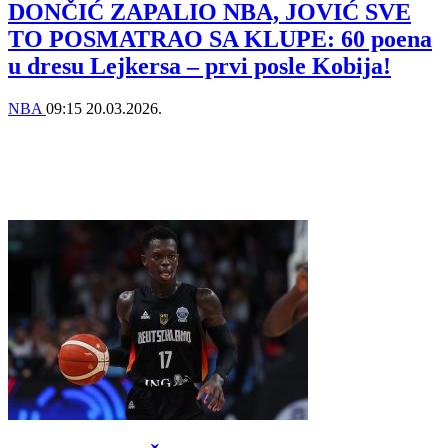
DONČIĆ ZAPALIO NBA, JOVIĆ SVE
TO POSMATRAO SA KLUPE: 60 poena
u dresu Lejkersa – prvi posle Kobija!
NBA
09:15
20.03.2026.