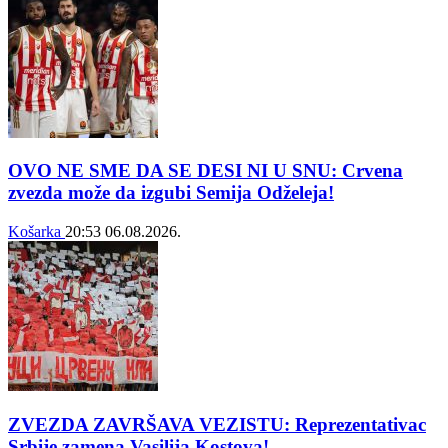
OVO NE SME DA SE DESI NI U SNU: Crvena
zvezda može da izgubi Semija Odželeja!
Košarka
20:53
06.08.2026.
ZVEZDA ZAVRŠAVA VEZISTU: Reprezentativac
Srbije zamena Vasilija Kostova!