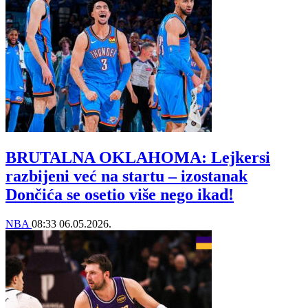
BRUTALNA OKLAHOMA: Lejkersi
razbijeni već na startu – izostanak
Dončića se osetio više nego ikad!
NBA
08:33
06.05.2026.