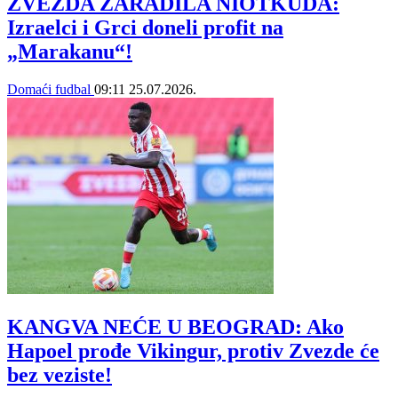
ZVEZDA ZARADILA NIOTKUDA:
Izraelci i Grci doneli profit na
„Marakanu“!
Domaći fudbal
09:11
25.07.2026.
KANGVA NEĆE U BEOGRAD: Ako
Hapoel prođe Vikingur, protiv Zvezde će
bez veziste!