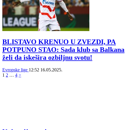
BLISTAVO KRENUO U ZVEZDI, PA
POTPUNO STAO: Sada klub sa Balkana
želi da iskešira ozbiljnu svotu!
Evropske lige
12:52
16.05.2025.
1
2
…
4
>