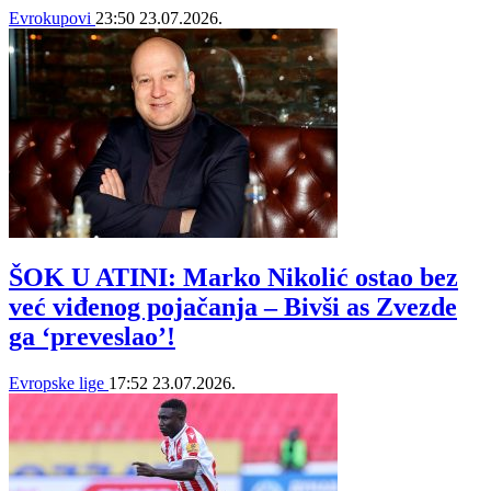
Evrokupovi
23:50
23.07.2026.
ŠOK U ATINI: Marko Nikolić ostao bez
već viđenog pojačanja – Bivši as Zvezde
ga ‘preveslao’!
Evropske lige
17:52
23.07.2026.