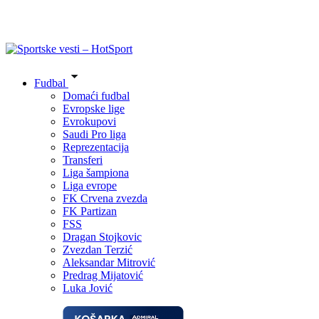
Fudbal
Domaći fudbal
Evropske lige
Evrokupovi
Saudi Pro liga
Reprezentacija
Transferi
Liga šampiona
Liga evrope
FK Crvena zvezda
FK Partizan
FSS
Dragan Stojkovic
Zvezdan Terzić
Aleksandar Mitrović
Predrag Mijatović
Luka Jović