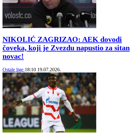
NIKOLIĆ ZAGRIZAO: AEK dovodi
čoveka, koji je Zvezdu napustio za sitan
novac!
Ostale lige
18:10
19.07.2026.