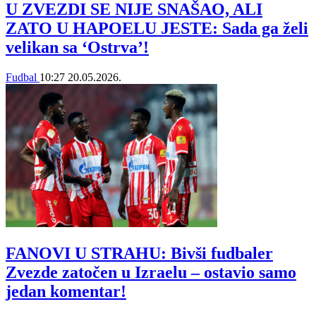
U ZVEZDI SE NIJE SNAŠAO, ALI
ZATO U HAPOELU JESTE: Sada ga želi
velikan sa ‘Ostrva’!
Fudbal
10:27
20.05.2026.
FANOVI U STRAHU: Bivši fudbaler
Zvezde zatočen u Izraelu – ostavio samo
jedan komentar!