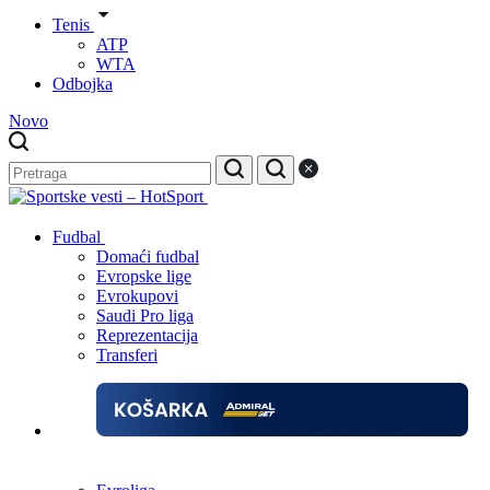
Tenis
ATP
WTA
Odbojka
Novo
Fudbal
Domaći fudbal
Evropske lige
Evrokupovi
Saudi Pro liga
Reprezentacija
Transferi