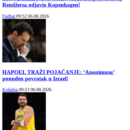
Rendžersa odjavio Kopenhagen!
Fudbal
09:52
06.08.2026.
HAPOEL TRAŽI POJAČANJE: ‘Anonimusu’
ponuđen povratak u Izrael!
Košarka
09:23
06.08.2026.