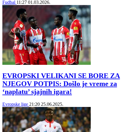
Fudbal
11:27
01.03.2026.
EVROPSKI VELIKANI SE BORE ZA
NJEGOV POTPIS: Došlo je vreme za
‘naplatu’ sjajnih igara!
Evropske lige
21:20
25.06.2025.