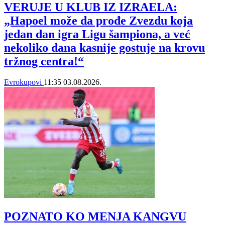
VERUJE U KLUB IZ IZRAELA:
„Hapoel može da prođe Zvezdu koja
jedan dan igra Ligu šampiona, a već
nekoliko dana kasnije gostuje na krovu
tržnog centra!“
Evrokupovi
11:35
03.08.2026.
POZNATO KO MENJA KANGVU