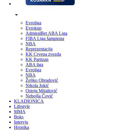
Evroliga
Evrokup
AdmiralBet ABA Liga
FIBA Liga šampiona
NBA
Reprezentacija
KK Crvena zvezda
KK Partizan
ABA liga
Evroliga
NBA
Željko Obradović
Nikola Jokić
Ostoja Mijailović
Nebojša Čović
KLADIONICA
Lifestyle
MMA
Boks
Intervju
Hronika