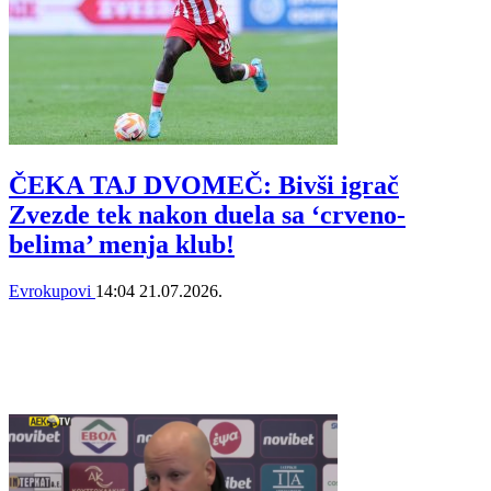
ČEKA TAJ DVOMEČ: Bivši igrač
Zvezde tek nakon duela sa ‘crveno-
belima’ menja klub!
Evrokupovi
14:04
21.07.2026.