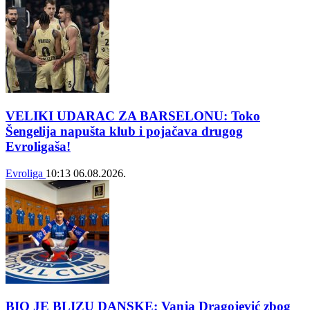
VELIKI UDARAC ZA BARSELONU: Toko
Šengelija napušta klub i pojačava drugog
Evroligaša!
Evroliga
10:13
06.08.2026.
BIO JE BLIZU DANSKE: Vanja Dragojević zbog