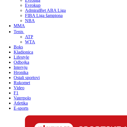
Evroliga
Evrokup
AdmiralBet ABA Liga
FIBA Liga šampiona
NBA
MMA
Tenis
ATP
WTA
Boks
Kladionica
Lifestyle
Odbojka
Intervju
Hronika
Ostali sportovi
Rukomet
Video
F1
Vaterpolo
Atletika
E-sports