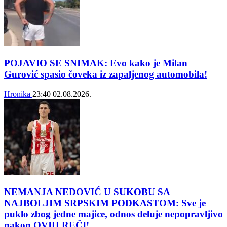
POJAVIO SE SNIMAK: Evo kako je Milan
Gurović spasio čoveka iz zapaljenog automobila!
Hronika
23:40
02.08.2026.
NEMANJA NEDOVIĆ U SUKOBU SA
NAJBOLJIM SRPSKIM PODKASTOM: Sve je
puklo zbog jedne majice, odnos deluje nepopravljivo
nakon OVIH REČI!