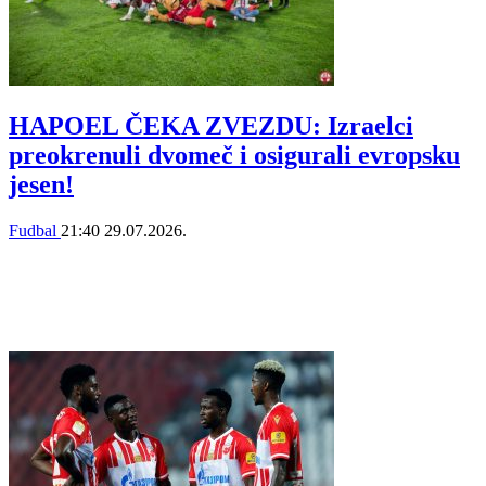
HAPOEL ČEKA ZVEZDU: Izraelci
preokrenuli dvomeč i osigurali evropsku
jesen!
Fudbal
21:40
29.07.2026.