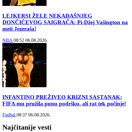
LEJKERSI ŽELE NEKADAŠNJEG
DONČIĆEVOG SAIGRAČA: Pi-Džej Vašington na
meti Jezeraša!
NBA
08:52
06.08.2026.
INFANTINO PREŽIVEO KRIZNI SASTANAK:
FIFA mu pružila punu podršku, ali rat tek počinje!
Fudbal
08:37
06.08.2026.
Najčitanije vesti