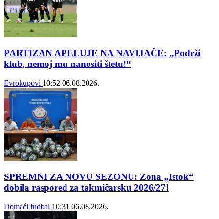
PARTIZAN APELUJE NA NAVIJAČE: „Podrži
klub, nemoj mu nanositi štetu!“
Evrokupovi
10:52
06.08.2026.
SPREMNI ZA NOVU SEZONU: Zona „Istok“
dobila raspored za takmičarsku 2026/27!
Domaći fudbal
10:31
06.08.2026.