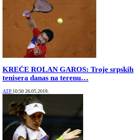
KREĆE ROLAN GAROS: Troje srpskih
tenisera danas na terenu…
ATP
10:50
26.05.2019.