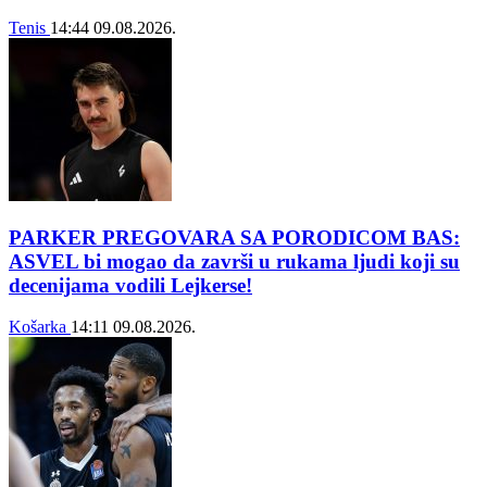
Tenis
14:44
09.08.2026.
PARKER PREGOVARA SA PORODICOM BAS:
ASVEL bi mogao da završi u rukama ljudi koji su
decenijama vodili Lejkerse!
Košarka
14:11
09.08.2026.