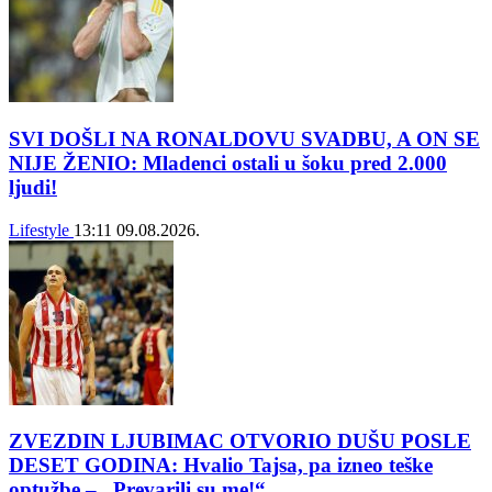
SVI DOŠLI NA RONALDOVU SVADBU, A ON SE
NIJE ŽENIO: Mladenci ostali u šoku pred 2.000
ljudi!
Lifestyle
13:11
09.08.2026.
ZVEZDIN LJUBIMAC OTVORIO DUŠU POSLE
DESET GODINA: Hvalio Tajsa, pa izneo teške
optužbe – „Prevarili su me!“