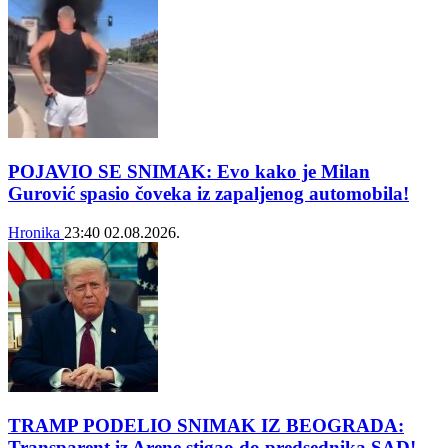
POJAVIO SE SNIMAK: Evo kako je Milan
Gurović spasio čoveka iz zapaljenog automobila!
Hronika
23:40
02.08.2026.
TRAMP PODELIO SNIMAK IZ BEOGRADA:
Transparent iz Arene stigao do predsednika SAD!