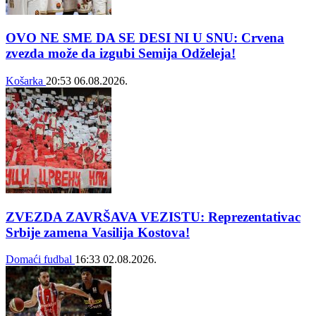
OVO NE SME DA SE DESI NI U SNU: Crvena
zvezda može da izgubi Semija Odželeja!
Košarka
20:53
06.08.2026.
ZVEZDA ZAVRŠAVA VEZISTU: Reprezentativac
Srbije zamena Vasilija Kostova!
Domaći fudbal
16:33
02.08.2026.