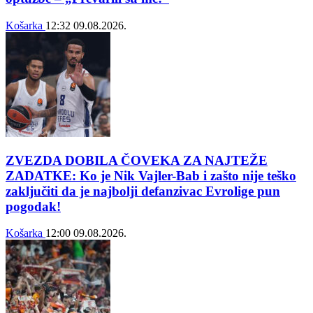
Košarka
12:32
09.08.2026.
ZVEZDA DOBILA ČOVEKA ZA NAJTEŽE
ZADATKE: Ko je Nik Vajler-Bab i zašto nije teško
zaključiti da je najbolji defanzivac Evrolige pun
pogodak!
Košarka
12:00
09.08.2026.