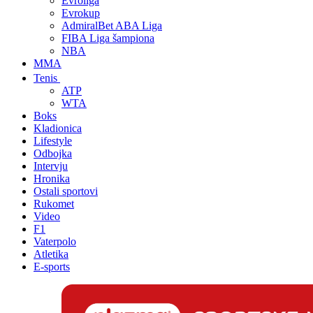
Evroliga
Evrokup
AdmiralBet ABA Liga
FIBA Liga šampiona
NBA
MMA
Tenis
ATP
WTA
Boks
Kladionica
Lifestyle
Odbojka
Intervju
Hronika
Ostali sportovi
Rukomet
Video
F1
Vaterpolo
Atletika
E-sports