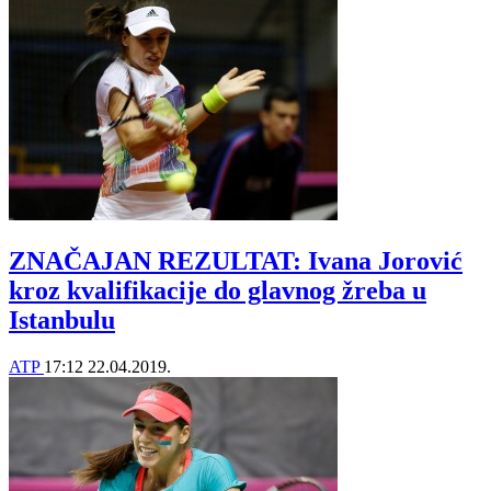
ZNAČAJAN REZULTAT: Ivana Jorović
kroz kvalifikacije do glavnog žreba u
Istanbulu
ATP
17:12
22.04.2019.