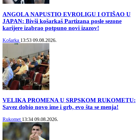
ANGOLA NAPUSTIO EVROLIGU I OTIŠAO U
JAPAN: Bivši košarkaš Partizana posle sezone
karijere izabrao potpuno novi izazov!
Košarka
13:53
09.08.2026.
VELIKA PROMENA U SRPSKOM RUKOMETU:
Savez dobio novo ime i grb, evo šta se menja!
Rukomet
13:34
09.08.2026.