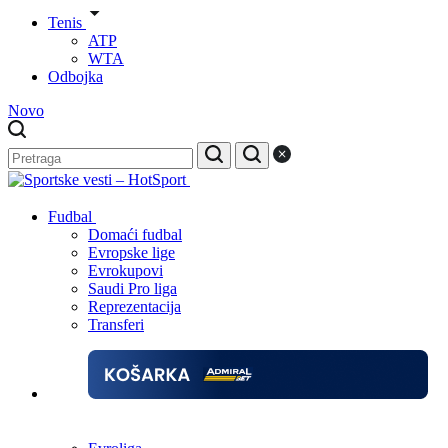
Tenis
ATP
WTA
Odbojka
Novo
Fudbal
Domaći fudbal
Evropske lige
Evrokupovi
Saudi Pro liga
Reprezentacija
Transferi