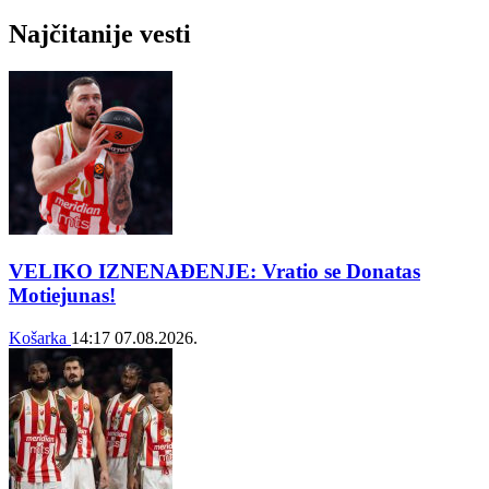
Najčitanije vesti
VELIKO IZNENAĐENJE: Vratio se Donatas
Motiejunas!
Košarka
14:17
07.08.2026.