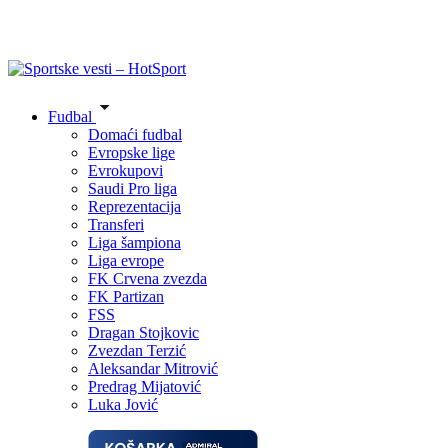
Fudbal
Domaći fudbal
Evropske lige
Evrokupovi
Saudi Pro liga
Reprezentacija
Transferi
Liga šampiona
Liga evrope
FK Crvena zvezda
FK Partizan
FSS
Dragan Stojkovic
Zvezdan Terzić
Aleksandar Mitrović
Predrag Mijatović
Luka Jović