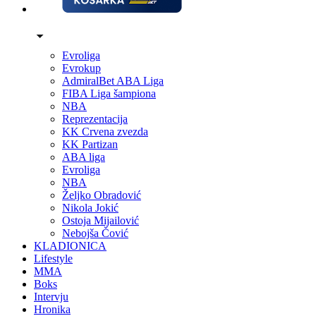
Evroliga
Evrokup
AdmiralBet ABA Liga
FIBA Liga šampiona
NBA
Reprezentacija
KK Crvena zvezda
KK Partizan
ABA liga
Evroliga
NBA
Željko Obradović
Nikola Jokić
Ostoja Mijailović
Nebojša Čović
KLADIONICA
Lifestyle
MMA
Boks
Intervju
Hronika