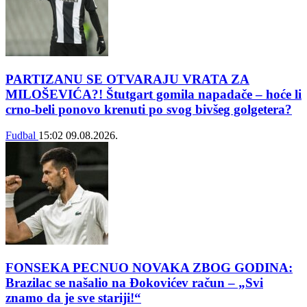
PARTIZANU SE OTVARAJU VRATA ZA
MILOŠEVIĆA?! Štutgart gomila napadače – hoće li
crno-beli ponovo krenuti po svog bivšeg golgetera?
Fudbal
15:02
09.08.2026.
FONSEKA PECNUO NOVAKA ZBOG GODINA:
Brazilac se našalio na Đokovićev račun – „Svi
znamo da je sve stariji!“