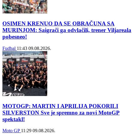
OSIMEN KRENUO DA SE OBRAČUNA SA
MURINJOM: Saigrači ga odvlačili, trener Viljareala
pobesneo!
Fudbal
11:43
09.08.2026.
MOTOGP: MARTIN I APRILIJA POKORILI
SILVERSTON Sve je spremno za novi MotoGP
spektakl!
Moto GP
11:29
09.08.2026.