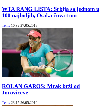
WTA RANG LISTA: Srbija sa jednom u
100 najboljih, Osaka čuva tron
Tenis
10:32
27.05.2019.
ROLAN GAROS: Mrak brži od
Jorovićeve
Tenis
23:15
26.05.2019.