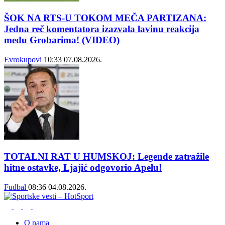
ŠOK NA RTS-U TOKOM MEČA PARTIZANA:
Jedna reč komentatora izazvala lavinu reakcija
među Grobarima! (VIDEO)
Evrokupovi
10:33
07.08.2026.
TOTALNI RAT U HUMSKOJ: Legende zatražile
hitne ostavke, Ljajić odgovorio Apelu!
Fudbal
08:36
04.08.2026.
O nama