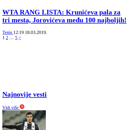
WTA RANG LISTA: Krunićeva pala za
tri mesta, Jorovićeva među 100 najboljih!
Tenis
12:19
18.03.2019.
1
2
…
5
>
Najnovije vesti
Vidi više