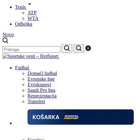
Tenis
ATP
WTA
Odbojka
Novo
Fudbal
Domaći fudbal
Evropske lige
Evrokupovi
Saudi Pro liga
Reprezentacija
Transferi