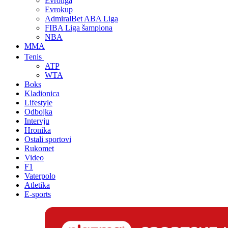
Evroliga
Evrokup
AdmiralBet ABA Liga
FIBA Liga šampiona
NBA
MMA
Tenis
ATP
WTA
Boks
Kladionica
Lifestyle
Odbojka
Intervju
Hronika
Ostali sportovi
Rukomet
Video
F1
Vaterpolo
Atletika
E-sports