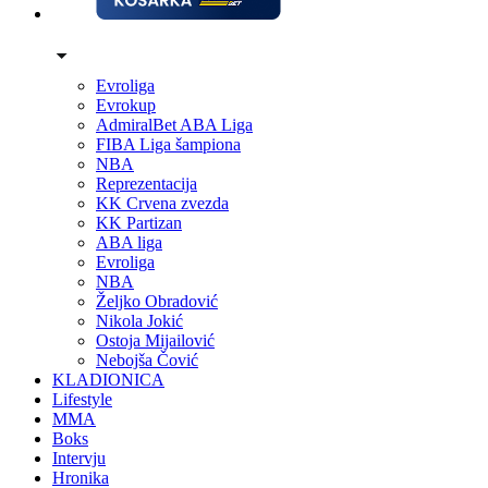
Evroliga
Evrokup
AdmiralBet ABA Liga
FIBA Liga šampiona
NBA
Reprezentacija
KK Crvena zvezda
KK Partizan
ABA liga
Evroliga
NBA
Željko Obradović
Nikola Jokić
Ostoja Mijailović
Nebojša Čović
KLADIONICA
Lifestyle
MMA
Boks
Intervju
Hronika