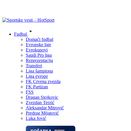
Fudbal
Domaći fudbal
Evropske lige
Evrokupovi
Saudi Pro liga
Reprezentacija
Transferi
Liga šampiona
Liga evrope
FK Crvena zvezda
FK Partizan
FSS
Dragan Stojkovic
Zvezdan Terzić
Aleksandar Mitrović
Predrag Mijatović
Luka Jović