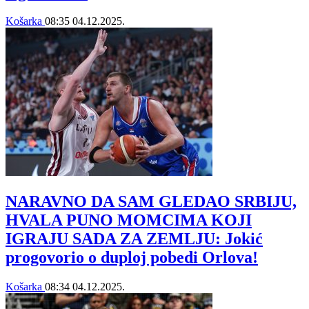
Košarka
08:35
04.12.2025.
NARAVNO DA SAM GLEDAO SRBIJU,
HVALA PUNO MOMCIMA KOJI
IGRAJU SADA ZA ZEMLJU: Jokić
progovorio o duploj pobedi Orlova!
Košarka
08:34
04.12.2025.