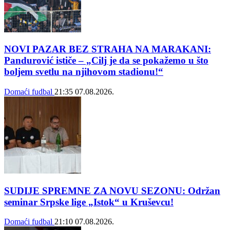
NOVI PAZAR BEZ STRAHA NA MARAKANI:
Pandurović ističe – „Cilj je da se pokažemo u što
boljem svetlu na njihovom stadionu!“
Domaći fudbal
21:35
07.08.2026.
SUDIJE SPREMNE ZA NOVU SEZONU: Održan
seminar Srpske lige „Istok“ u Kruševcu!
Domaći fudbal
21:10
07.08.2026.