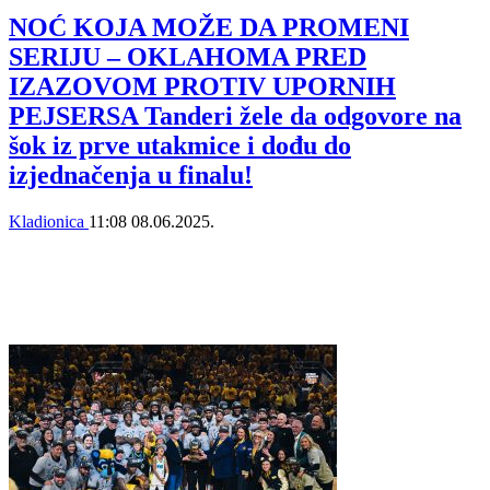
NOĆ KOJA MOŽE DA PROMENI
SERIJU – OKLAHOMA PRED
IZAZOVOM PROTIV UPORNIH
PEJSERSA Tanderi žele da odgovore na
šok iz prve utakmice i dođu do
izjednačenja u finalu!
Kladionica
11:08
08.06.2025.