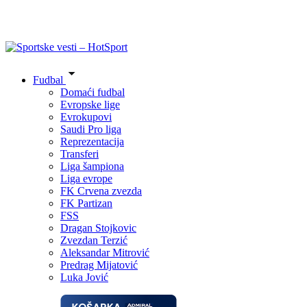
Fudbal
Domaći fudbal
Evropske lige
Evrokupovi
Saudi Pro liga
Reprezentacija
Transferi
Liga šampiona
Liga evrope
FK Crvena zvezda
FK Partizan
FSS
Dragan Stojkovic
Zvezdan Terzić
Aleksandar Mitrović
Predrag Mijatović
Luka Jović