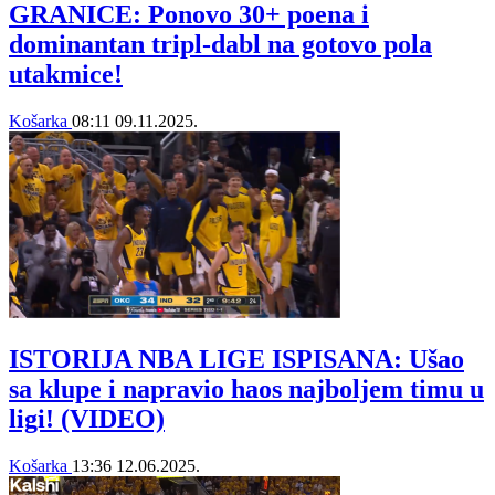
GRANICE: Ponovo 30+ poena i
dominantan tripl-dabl na gotovo pola
utakmice!
Košarka
08:11
09.11.2025.
ISTORIJA NBA LIGE ISPISANA: Ušao
sa klupe i napravio haos najboljem timu u
ligi! (VIDEO)
Košarka
13:36
12.06.2025.