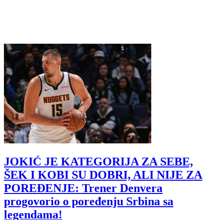
JOKIĆ JE KATEGORIJA ZA SEBE,
ŠEK I KOBI SU DOBRI, ALI NIJE ZA
POREĐENJE: Trener Denvera
progovorio o poređenju Srbina sa
legendama!