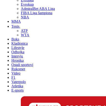
Evroliga
Evrokup
AdmiralBet ABA Liga
FIBA Liga šampiona
NBA
MMA
Tenis
ATP
WTA
Boks
Kladionica
Lifestyle
Odbojka
Intervju
Hronika
Ostali sportovi
Rukomet
Video
F1
Vaterpolo
Atletika
E-sports