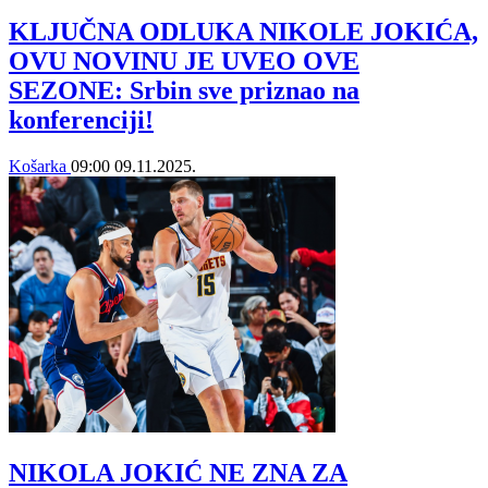
KLJUČNA ODLUKA NIKOLE JOKIĆA,
OVU NOVINU JE UVEO OVE
SEZONE: Srbin sve priznao na
konferenciji!
Košarka
09:00
09.11.2025.
NIKOLA JOKIĆ NE ZNA ZA