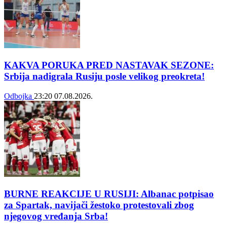
KAKVA PORUKA PRED NASTAVAK SEZONE:
Srbija nadigrala Rusiju posle velikog preokreta!
Odbojka
23:20
07.08.2026.
BURNE REAKCIJE U RUSIJI: Albanac potpisao
za Spartak, navijači žestoko protestovali zbog
njegovog vređanja Srba!