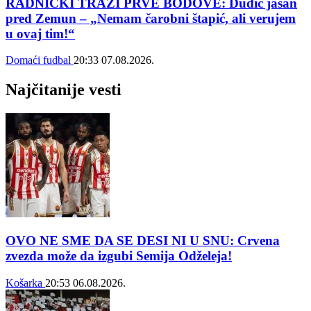
RADNIČKI TRAŽI PRVE BODOVE: Dudić jasan
pred Zemun – „Nemam čarobni štapić, ali verujem
u ovaj tim!“
Domaći fudbal
20:33
07.08.2026.
Najčitanije vesti
OVO NE SME DA SE DESI NI U SNU: Crvena
zvezda može da izgubi Semija Odželeja!
Košarka
20:53
06.08.2026.