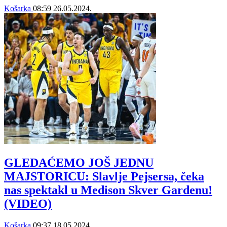
Košarka
08:59
26.05.2024.
GLEDAĆEMO JOŠ JEDNU
MAJSTORICU: Slavlje Pejsersa, čeka
nas spektakl u Medison Skver Gardenu!
(VIDEO)
Košarka
09:37
18.05.2024.