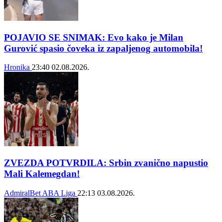
POJAVIO SE SNIMAK: Evo kako je Milan
Gurović spasio čoveka iz zapaljenog automobila!
Hronika
23:40
02.08.2026.
ZVEZDA POTVRDILA: Srbin zvanično napustio
Mali Kalemegdan!
AdmiralBet ABA Liga
22:13
03.08.2026.