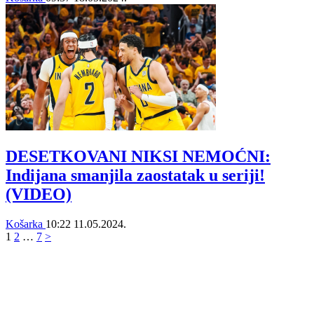
DESETKOVANI NIKSI NEMOĆNI:
Indijana smanjila zaostatak u seriji!
(VIDEO)
Košarka
10:22
11.05.2024.
1
2
…
7
>