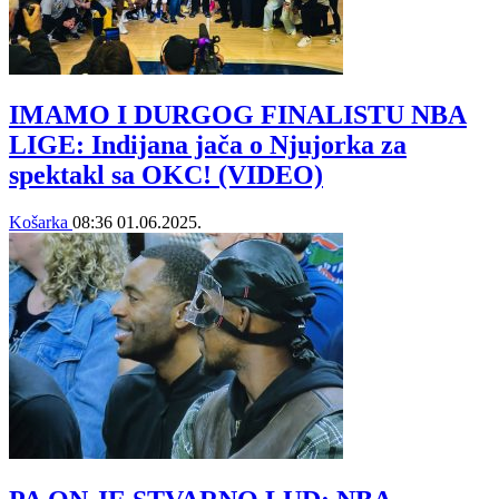
IMAMO I DURGOG FINALISTU NBA
LIGE: Indijana jača o Njujorka za
spektakl sa OKC! (VIDEO)
Košarka
08:36
01.06.2025.