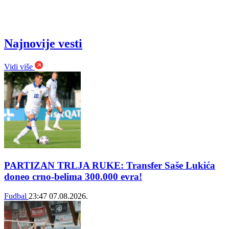
Najnovije vesti
Vidi više
PARTIZAN TRLJA RUKE: Transfer Saše Lukića
doneo crno-belima 300.000 evra!
Fudbal
23:47
07.08.2026.