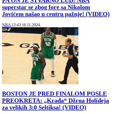
PA ON JE STVARNO LUD: NBA
superstar se zbog fore sa Nikolom
Jovićem našao u centru pažnje! (VIDEO)
NBA
12:43
16.11.2024.
BOSTON JE PRED FINALOM POSLE
PREOKRETA: „Krađa“ Džrua Holideja
za velikih 3:0 Seltiksa! (VIDEO)