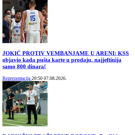
JOKIĆ PROTIV VEMBANJAME U ARENI: KSS
objavio kada pušta karte u prodaju, najjeftinija
samo 800 dinara!
Reprezentacija
20:50
07.08.2026.