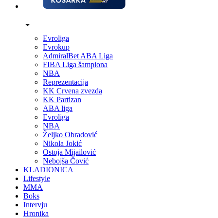
Evroliga
Evrokup
AdmiralBet ABA Liga
FIBA Liga šampiona
NBA
Reprezentacija
KK Crvena zvezda
KK Partizan
ABA liga
Evroliga
NBA
Željko Obradović
Nikola Jokić
Ostoja Mijailović
Nebojša Čović
KLADIONICA
Lifestyle
MMA
Boks
Intervju
Hronika