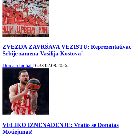
ZVEZDA ZAVRŠAVA VEZISTU: Reprezentativac
Srbije zamena Vasilija Kostova!
Domaći fudbal
16:33
02.08.2026.
VELIKO IZNENAĐENJE: Vratio se Donatas
Motiejunas!