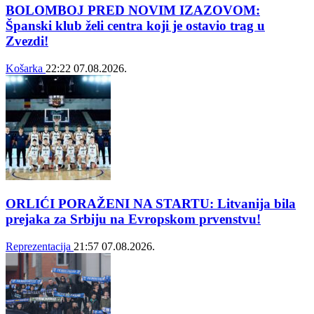
BOLOMBOJ PRED NOVIM IZAZOVOM:
Španski klub želi centra koji je ostavio trag u
Zvezdi!
Košarka
22:22
07.08.2026.
ORLIĆI PORAŽENI NA STARTU: Litvanija bila
prejaka za Srbiju na Evropskom prvenstvu!
Reprezentacija
21:57
07.08.2026.