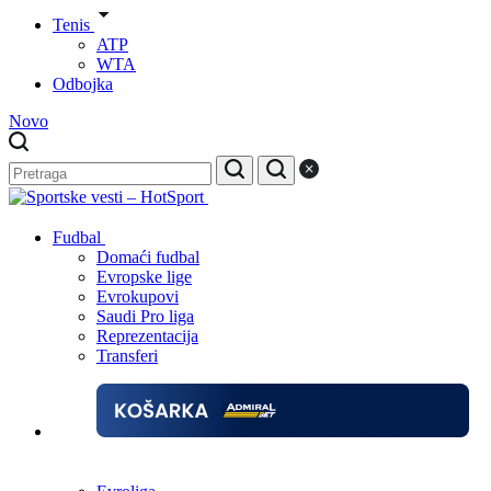
Tenis
ATP
WTA
Odbojka
Novo
Fudbal
Domaći fudbal
Evropske lige
Evrokupovi
Saudi Pro liga
Reprezentacija
Transferi