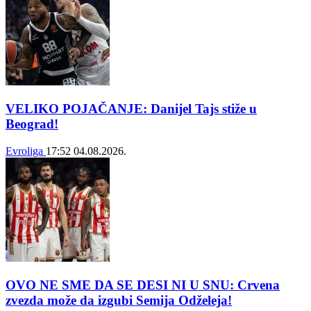
VELIKO POJAČANJE: Danijel Tajs stiže u
Beograd!
Evroliga
17:52
04.08.2026.
OVO NE SME DA SE DESI NI U SNU: Crvena
zvezda može da izgubi Semija Odželeja!