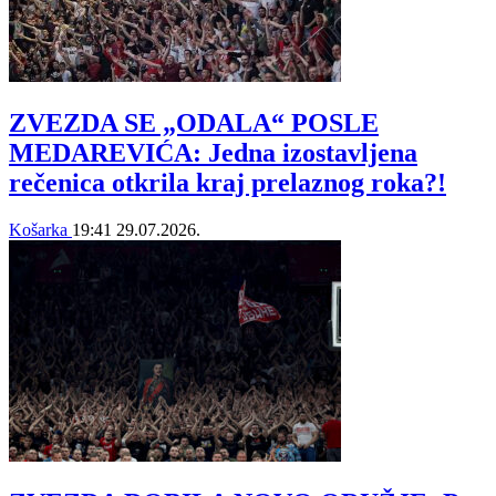
ZVEZDA SE „ODALA“ POSLE
MEDAREVIĆA: Jedna izostavljena
rečenica otkrila kraj prelaznog roka?!
Košarka
19:41
29.07.2026.