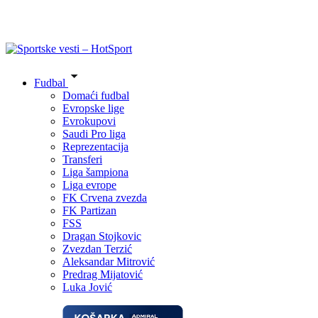
Fudbal
Domaći fudbal
Evropske lige
Evrokupovi
Saudi Pro liga
Reprezentacija
Transferi
Liga šampiona
Liga evrope
FK Crvena zvezda
FK Partizan
FSS
Dragan Stojkovic
Zvezdan Terzić
Aleksandar Mitrović
Predrag Mijatović
Luka Jović