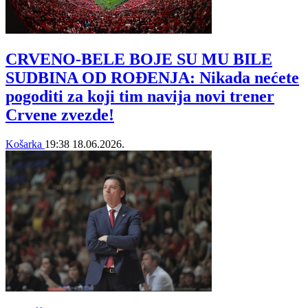
CRVENO-BELE BOJE SU MU BILE
SUDBINA OD ROĐENJA: Nikada nećete
pogoditi za koji tim navija novi trener
Crvene zvezde!
Košarka
19:38
18.06.2026.