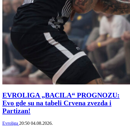
EVROLIGA „BACILA“ PROGNOZU:
Evo gde su na tabeli Crvena zvezda i
Partizan!
Evroliga
20:50
04.08.2026.