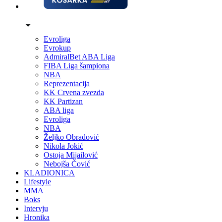
Evroliga
Evrokup
AdmiralBet ABA Liga
FIBA Liga šampiona
NBA
Reprezentacija
KK Crvena zvezda
KK Partizan
ABA liga
Evroliga
NBA
Željko Obradović
Nikola Jokić
Ostoja Mijailović
Nebojša Čović
KLADIONICA
Lifestyle
MMA
Boks
Intervju
Hronika