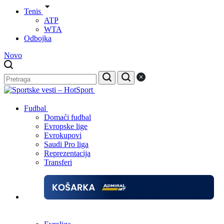
Tenis
ATP
WTA
Odbojka
Novo
Fudbal
Domaći fudbal
Evropske lige
Evrokupovi
Saudi Pro liga
Reprezentacija
Transferi