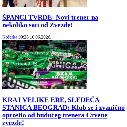
ŠPANCI TVRDE: Novi trener na
nekoliko sati od Zvezde!
Košarka
09:26
10.06.2026.
KRAJ VELIKE ERE, SLEDEĆA
STANICA BEOGRAD: Klub se i zvanično
oprostio od budućeg trenera Crvene
zvezde!