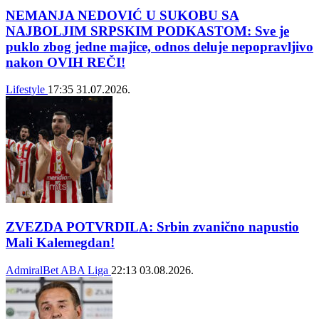
NEMANJA NEDOVIĆ U SUKOBU SA
NAJBOLJIM SRPSKIM PODKASTOM: Sve je
puklo zbog jedne majice, odnos deluje nepopravljivo
nakon OVIH REČI!
Lifestyle
17:35
31.07.2026.
ZVEZDA POTVRDILA: Srbin zvanično napustio
Mali Kalemegdan!
AdmiralBet ABA Liga
22:13
03.08.2026.