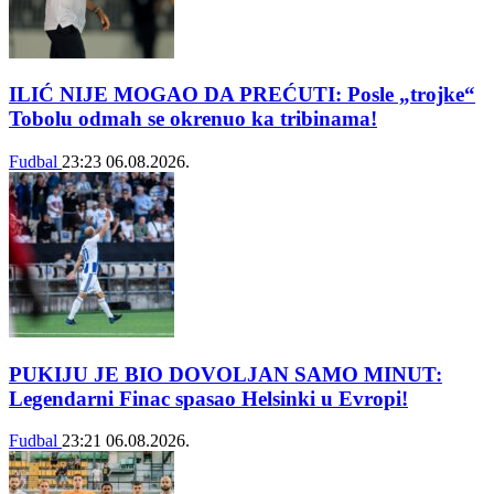
ILIĆ NIJE MOGAO DA PREĆUTI: Posle „trojke“
Tobolu odmah se okrenuo ka tribinama!
Fudbal
23:23
06.08.2026.
PUKIJU JE BIO DOVOLJAN SAMO MINUT:
Legendarni Finac spasao Helsinki u Evropi!
Fudbal
23:21
06.08.2026.