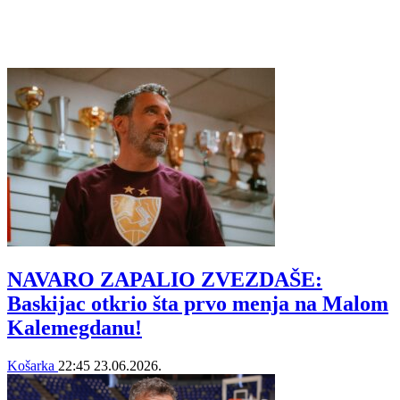
NAVARO ZAPALIO ZVEZDAŠE:
Baskijac otkrio šta prvo menja na Malom
Kalemegdanu!
Košarka
22:45
23.06.2026.