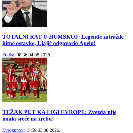
TOTALNI RAT U HUMSKOJ: Legende zatražile
hitne ostavke, Ljajić odgovorio Apelu!
Fudbal
08:36
04.08.2026.
TEŽAK PUT KA LIGI EVROPE: Zvezda nije
imala sreće na žrebu!
Evrokupovi
15:59
03.08.2026.