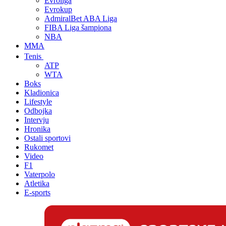
Evroliga
Evrokup
AdmiralBet ABA Liga
FIBA Liga šampiona
NBA
MMA
Tenis
ATP
WTA
Boks
Kladionica
Lifestyle
Odbojka
Intervju
Hronika
Ostali sportovi
Rukomet
Video
F1
Vaterpolo
Atletika
E-sports