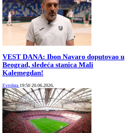
VEST DANA: Ibon Navaro doputovao u
Beograd, sledeća stanica Mali
Kalemegdan!
Evroliga
19:50
20.06.2026.