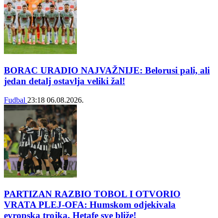
BORAC URADIO NAJVAŽNIJE: Belorusi pali, ali
jedan detalj ostavlja veliki žal!
Fudbal
23:18
06.08.2026.
PARTIZAN RAZBIO TOBOL I OTVORIO
VRATA PLEJ-OFA: Humskom odjekivala
evropska trojka, Hetafe sve bliže!