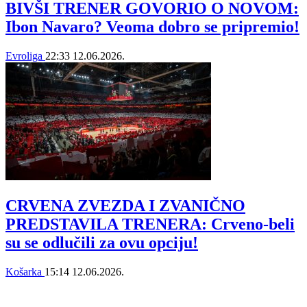
BIVŠI TRENER GOVORIO O NOVOM:
Ibon Navaro? Veoma dobro se pripremio!
Evroliga
22:33
12.06.2026.
CRVENA ZVEZDA I ZVANIČNO
PREDSTAVILA TRENERA: Crveno-beli
su se odlučili za ovu opciju!
Košarka
15:14
12.06.2026.