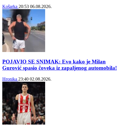
Košarka
20:53
06.08.2026.
POJAVIO SE SNIMAK: Evo kako je Milan
Gurović spasio čoveka iz zapaljenog automobila!
Hronika
23:40
02.08.2026.