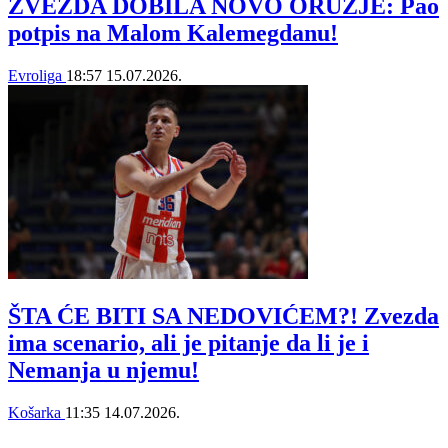
ZVEZDA DOBILA NOVO ORUŽJE: Pao
potpis na Malom Kalemegdanu!
Evroliga
18:57
15.07.2026.
ŠTA ĆE BITI SA NEDOVIĆEM?! Zvezda
ima scenario, ali je pitanje da li je i
Nemanja u njemu!
Košarka
11:35
14.07.2026.