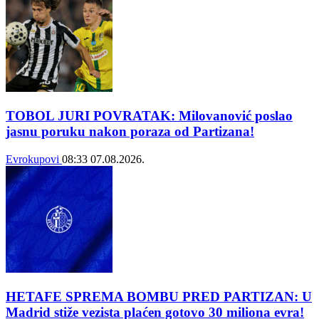
TOBOL JURI POVRATAK: Milovanović poslao
jasnu poruku nakon poraza od Partizana!
Evrokupovi
08:33
07.08.2026.
HETAFE SPREMA BOMBU PRED PARTIZAN: U
Madrid stiže vezista plaćen gotovo 30 miliona evra!