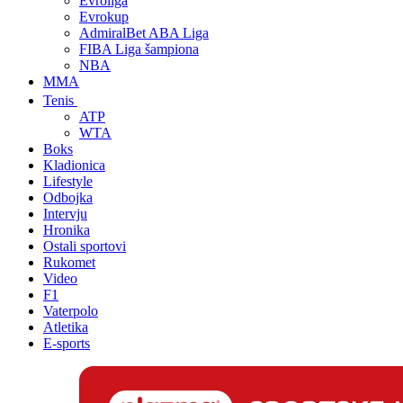
Evroliga
Evrokup
AdmiralBet ABA Liga
FIBA Liga šampiona
NBA
MMA
Tenis
ATP
WTA
Boks
Kladionica
Lifestyle
Odbojka
Intervju
Hronika
Ostali sportovi
Rukomet
Video
F1
Vaterpolo
Atletika
E-sports