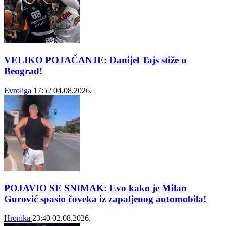
VELIKO POJAČANJE: Danijel Tajs stiže u
Beograd!
Evroliga
17:52
04.08.2026.
POJAVIO SE SNIMAK: Evo kako je Milan
Gurović spasio čoveka iz zapaljenog automobila!
Hronika
23:40
02.08.2026.