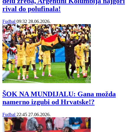
delu žreba, Argentini Kolumbija najgori
rival do polufinala!
Fudbal
09:32
28.06.2026.
ŠOK NA MUNDIJALU: Gana možda
namerno izgubi od Hrvatske!?
Fudbal
22:45
27.06.2026.