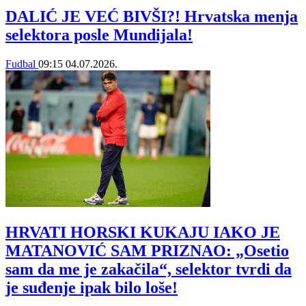
DALIĆ JE VEĆ BIVŠI?! Hrvatska menja
selektora posle Mundijala!
Fudbal
09:15
04.07.2026.
HRVATI HORSKI KUKAJU IAKO JE
MATANOVIĆ SAM PRIZNAO: „Osetio
sam da me je zakačila“, selektor tvrdi da
je suđenje ipak bilo loše!