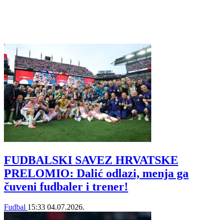
FUDBALSKI SAVEZ HRVATSKE
PRELOMIO: Dalić odlazi, menja ga
čuveni fudbaler i trener!
Fudbal
15:33
04.07.2026.