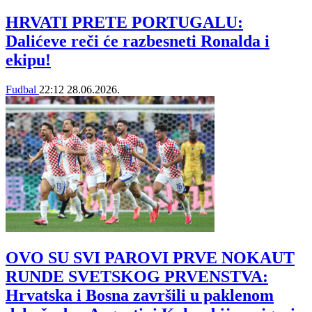
HRVATI PRETE PORTUGALU:
Dalićeve reči će razbesneti Ronalda i
ekipu!
Fudbal
22:12
28.06.2026.
OVO SU SVI PAROVI PRVE NOKAUT
RUNDE SVETSKOG PRVENSTVA:
Hrvatska i Bosna završili u paklenom