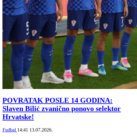
POVRATAK POSLE 14 GODINA:
Slaven Bilić zvanično ponovo selektor
Hrvatske!
Fudbal
14:41
13.07.2026.