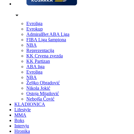
Evroliga
Evrokup
AdmiralBet ABA Liga
FIBA Liga šampiona
NBA
Reprezentacija
KK Crvena zvezda
KK Partizan
ABA liga
Evroliga
NBA
Željko Obradović
Nikola Jokić
Ostoja Mijailović
Nebojša Čović
KLADIONICA
Lifestyle
MMA
Boks
Intervju
Hronika