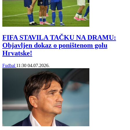
FIFA STAVILA TAČKU NA DRAMU:
Objavljen dokaz o poništenom golu
Hrvatske!
Fudbal
11:30
04.07.2026.