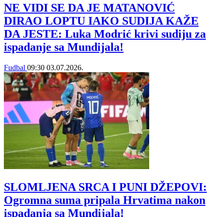
NE VIDI SE DA JE MATANOVIĆ
DIRAO LOPTU IAKO SUDIJA KAŽE
DA JESTE: Luka Modrić krivi sudiju za
ispadanje sa Mundijala!
Fudbal
09:30
03.07.2026.
SLOMLJENA SRCA I PUNI DŽEPOVI:
Ogromna suma pripala Hrvatima nakon
ispadanja sa Mundijala!