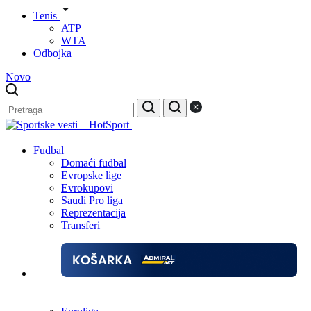
Tenis
ATP
WTA
Odbojka
Novo
Fudbal
Domaći fudbal
Evropske lige
Evrokupovi
Saudi Pro liga
Reprezentacija
Transferi