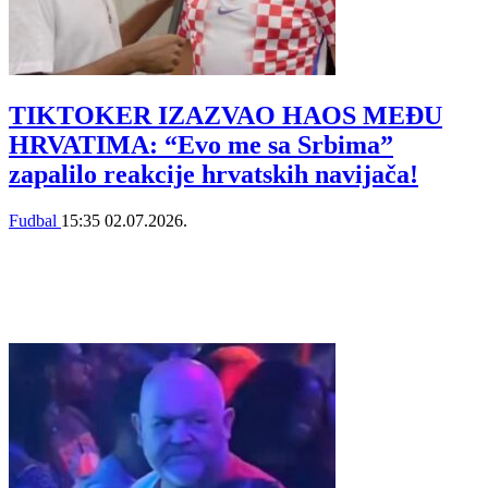
TIKTOKER IZAZVAO HAOS MEĐU
HRVATIMA: “Evo me sa Srbima”
zapalilo reakcije hrvatskih navijača!
Fudbal
15:35
02.07.2026.