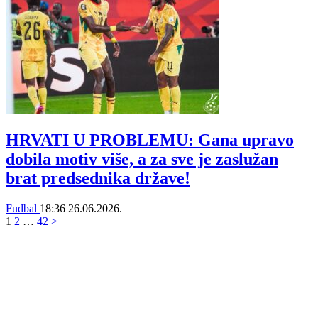
HRVATI U PROBLEMU: Gana upravo
dobila motiv više, a za sve je zaslužan
brat predsednika države!
Fudbal
18:36
26.06.2026.
1
2
…
42
>