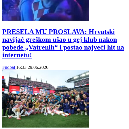
PRESELA MU PROSLAVA: Hrvatski
navijač greškom ušao u gej klub nakon
pobede „Vatrenih“ i postao najveći hit na
internetu!
Fudbal
16:33
29.06.2026.