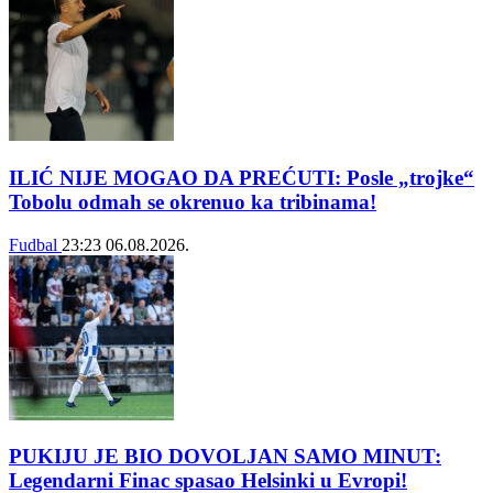
ILIĆ NIJE MOGAO DA PREĆUTI: Posle „trojke“
Tobolu odmah se okrenuo ka tribinama!
Fudbal
23:23
06.08.2026.
PUKIJU JE BIO DOVOLJAN SAMO MINUT:
Legendarni Finac spasao Helsinki u Evropi!