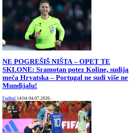
NE POGREŠIŠ NIŠTA – OPET TE
SKLONE: Sramotan potez Koline, sudija
meča Hrvatska – Portugal ne sudi više ne
Mundijalu!
Fudbal
14:04
04.07.2026.