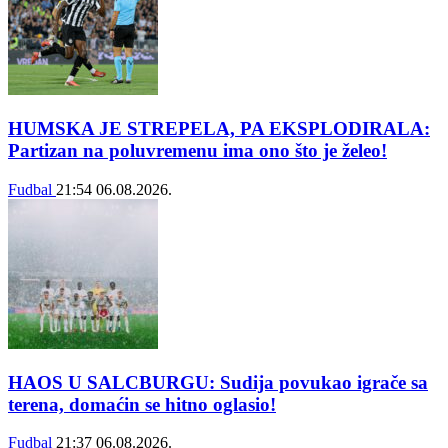
HUMSKA JE STREPELA, PA EKSPLODIRALA:
Partizan na poluvremenu ima ono što je želeo!
Fudbal
21:54
06.08.2026.
HAOS U SALCBURGU: Sudija povukao igrače sa
terena, domaćin se hitno oglasio!
Fudbal
21:37
06.08.2026.