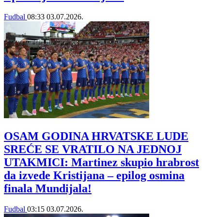
Fudbal
08:33
03.07.2026.
OSAM GODINA HRVATSKE LUDE
SREĆE SE VRATILO NA JEDNOJ
UTAKMICI: Martinez skupio hrabrost
da izvede Kristijana – epilog osmina
finala Mundijala!
Fudbal
03:15
03.07.2026.