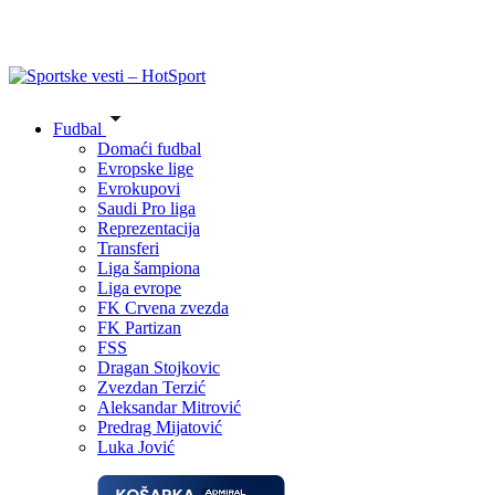
Fudbal
Domaći fudbal
Evropske lige
Evrokupovi
Saudi Pro liga
Reprezentacija
Transferi
Liga šampiona
Liga evrope
FK Crvena zvezda
FK Partizan
FSS
Dragan Stojkovic
Zvezdan Terzić
Aleksandar Mitrović
Predrag Mijatović
Luka Jović