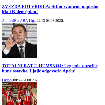
ZVEZDA POTVRDILA: Srbin zvanično napustio
Mali Kalemegdan!
AdmiralBet ABA Liga
22:13
03.08.2026.
TOTALNI RAT U HUMSKOJ: Legende zatražile
hitne ostavke, Ljajić odgovorio Apelu!
Fudbal
08:36
04.08.2026.