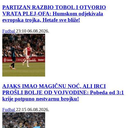
PARTIZAN RAZBIO TOBOL I OTVORIO
VRATA PLEJ-OFA: Humskom odjekivala
evropska trojka, Hetafe sve bliže!
Fudbal
23:10
06.08.2026.
AJAKS IMAO MAGIČNU NOĆ, ALI IRCI
PROŠLI BOLJE OD VOJVODINE: Pobeda od 3:1
krije potpuno nestvarnu brojku!
Fudbal
22:15
06.08.2026.