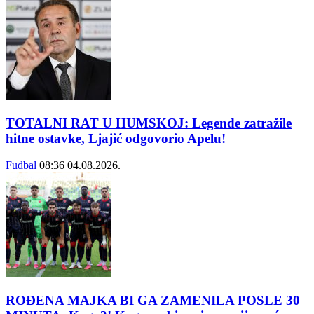
TOTALNI RAT U HUMSKOJ: Legende zatražile
hitne ostavke, Ljajić odgovorio Apelu!
Fudbal
08:36
04.08.2026.
ROĐENA MAJKA BI GA ZAMENILA POSLE 30