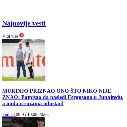
Najnovije vesti
Vidi više
MURINJO PRIZNAO ONO ŠTO NIKO NIJE
ZNAO: Potpisao da nasledi Fergusona u Junajtedu,
a onda u suzama odustao!
Fudbal
09:05
10.08.2026.