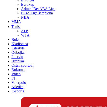
Evroliga
Evrokup
AdmiralBet ABA Liga
FIBA Liga šampiona
NBA
MMA
Tenis
ATP
WTA
Boks
Kladionica
Lifestyle
Odbojka
Intervju
Hronika
Ostali sportovi
Rukomet
Video
F1
Vaterpolo
Atletika
E-sports