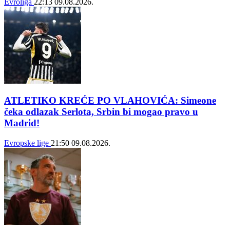
Evroliga
22:13
09.08.2026.
ATLETIKO KREĆE PO VLAHOVIĆA: Simeone
čeka odlazak Serlota, Srbin bi mogao pravo u
Madrid!
Evropske lige
21:50
09.08.2026.