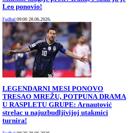
Leo ponovio!
Fudbal
09:00
28.06.2026.
LEGENDARNI MESI PONOVO
TRESAO MREŽU, POTPUNA DRAMA
U RASPLETU GRUPE: Arnautović
strelac u najuzbudljivijoj utakmici
turnira!