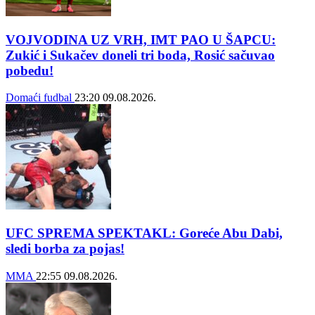
VOJVODINA UZ VRH, IMT PAO U ŠAPCU:
Zukić i Sukačev doneli tri boda, Rosić sačuvao
pobedu!
Domaći fudbal
23:20
09.08.2026.
UFC SPREMA SPEKTAKL: Goreće Abu Dabi,
sledi borba za pojas!
MMA
22:55
09.08.2026.