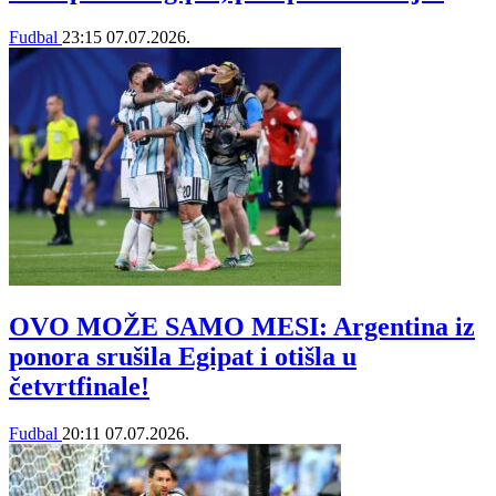
Fudbal
23:15
07.07.2026.
OVO MOŽE SAMO MESI: Argentina iz
ponora srušila Egipat i otišla u
četvrtfinale!
Fudbal
20:11
07.07.2026.