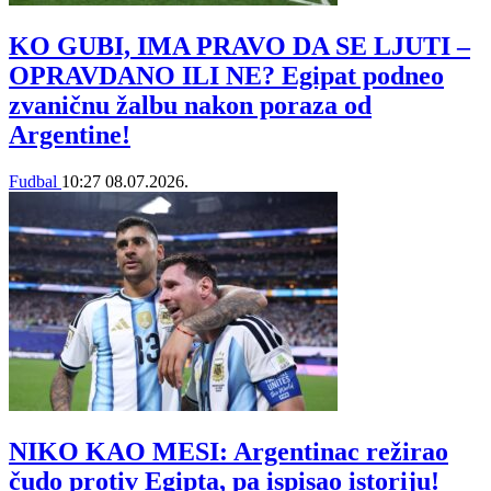
KO GUBI, IMA PRAVO DA SE LJUTI –
OPRAVDANO ILI NE? Egipat podneo
zvaničnu žalbu nakon poraza od
Argentine!
Fudbal
10:27
08.07.2026.
NIKO KAO MESI: Argentinac režirao
čudo protiv Egipta, pa ispisao istoriju!