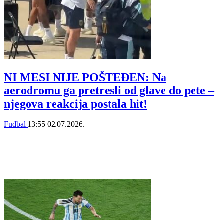
NI MESI NIJE POŠTEĐEN: Na
aerodromu ga pretresli od glave do pete –
njegova reakcija postala hit!
Fudbal
13:55
02.07.2026.