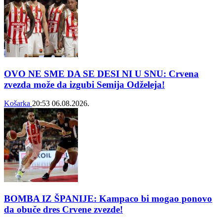
OVO NE SME DA SE DESI NI U SNU: Crvena
zvezda može da izgubi Semija Odželeja!
Košarka
20:53
06.08.2026.
BOMBA IZ ŠPANIJE: Kampaco bi mogao ponovo
da obuče dres Crvene zvezde!