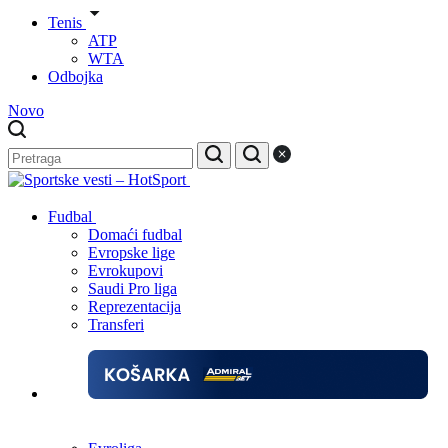
Tenis
ATP
WTA
Odbojka
Novo
Fudbal
Domaći fudbal
Evropske lige
Evrokupovi
Saudi Pro liga
Reprezentacija
Transferi