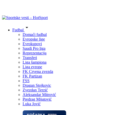
Fudbal
Domaći fudbal
Evropske lige
Evrokupovi
Saudi Pro liga
Reprezentacija
Transferi
Liga šampiona
Liga evrope
FK Crvena zvezda
FK Partizan
FSS
Dragan Stojkovic
Zvezdan Terzić
Aleksandar Mitrović
Predrag Mijatović
Luka Jović