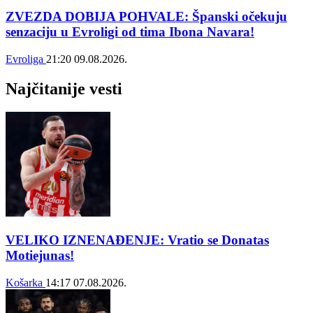
ZVEZDA DOBIJA POHVALE: Španski očekuju
senzaciju u Evroligi od tima Ibona Navara!
Evroliga
21:20
09.08.2026.
Najčitanije vesti
VELIKO IZNENAĐENJE: Vratio se Donatas
Motiejunas!
Košarka
14:17
07.08.2026.