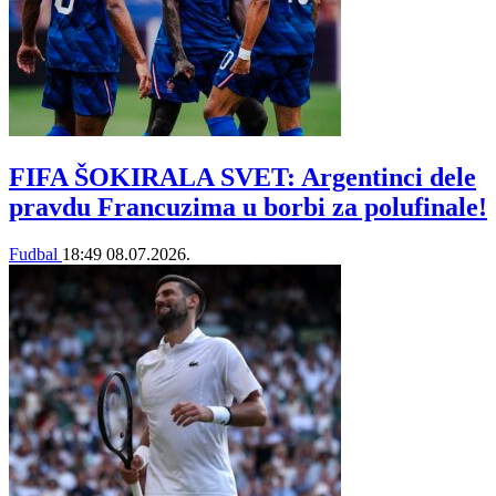
FIFA ŠOKIRALA SVET: Argentinci dele
pravdu Francuzima u borbi za polufinale!
Fudbal
18:49
08.07.2026.