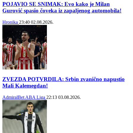
POJAVIO SE SNIMAK: Evo kako je Milan
Gurović spasio čoveka iz zapaljenog automobila!
Hronika
23:40
02.08.2026.
ZVEZDA POTVRDILA: Srbin zvanično napustio
Mali Kalemegdan!
AdmiralBet ABA Liga
22:13
03.08.2026.