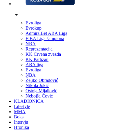
Evroliga
Evrokup
AdmiralBet ABA Liga
FIBA Liga šampiona
NBA
Reprezentacija
KK Crvena zvezda
KK Partizan
ABA liga
Evroliga
NBA
Željko Obradović
Nikola Jokić
Ostoja Mijailović
Nebojša Čović
KLADIONICA
Lifestyle
MMA
Boks
Intervju
Hronika