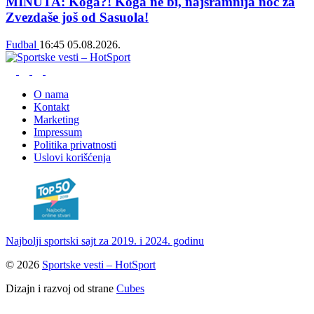
MINUTA: Koga?! Koga ne bi, najsramnija noć za
Zvezdaše još od Sasuola!
Fudbal
16:45
05.08.2026.
O nama
Kontakt
Marketing
Impressum
Politika privatnosti
Uslovi korišćenja
Najbolji sportski sajt za 2019. i 2024. godinu
© 2026
Sportske vesti – HotSport
Dizajn i razvoj od strane
Cubes