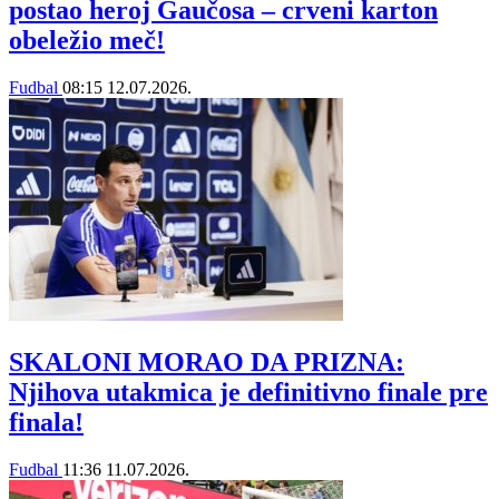
postao heroj Gaučosa – crveni karton
obeležio meč!
Fudbal
08:15
12.07.2026.
SKALONI MORAO DA PRIZNA:
Njihova utakmica je definitivno finale pre
finala!
Fudbal
11:36
11.07.2026.