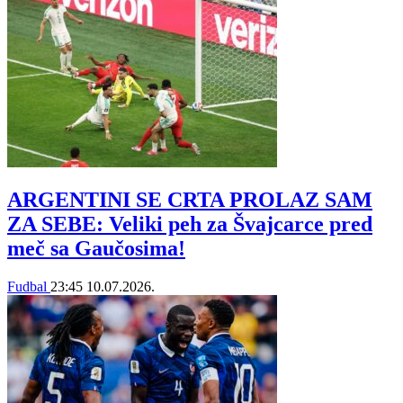
ARGENTINI SE CRTA PROLAZ SAM
ZA SEBE: Veliki peh za Švajcarce pred
meč sa Gaučosima!
Fudbal
23:45
10.07.2026.