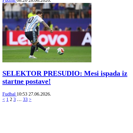
Fudbal
08:20
28.06.2026.
SELEKTOR PRESUDIO: Mesi ispada iz
startne postave!
Fudbal
10:53
27.06.2026.
<
1
2
3
…
33
>