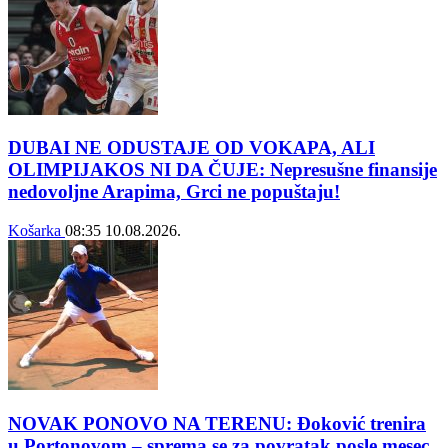
DUBAI NE ODUSTAJE OD VOKAPA, ALI
OLIMPIJAKOS NI DA ČUJE: Nepresušne finansije
nedovoljne Arapima, Grci ne popuštaju!
Košarka
08:35
10.08.2026.
NOVAK PONOVO NA TERENU: Đoković trenira
u Portonovom – sprema se za povratak posle mesec