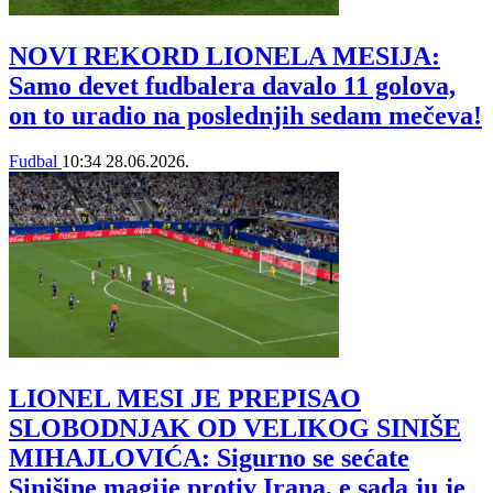
NOVI REKORD LIONELA MESIJA:
Samo devet fudbalera davalo 11 golova,
on to uradio na poslednjih sedam mečeva!
Fudbal
10:34
28.06.2026.
LIONEL MESI JE PREPISAO
SLOBODNJAK OD VELIKOG SINIŠE
MIHAJLOVIĆA: Sigurno se sećate
Sinišine magije protiv Irana, e sada ju je