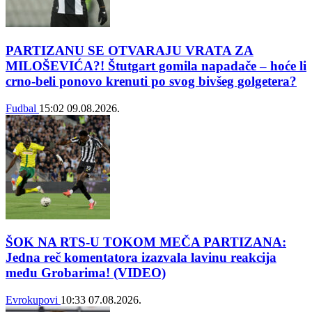
PARTIZANU SE OTVARAJU VRATA ZA
MILOŠEVIĆA?! Štutgart gomila napadače – hoće li
crno-beli ponovo krenuti po svog bivšeg golgetera?
Fudbal
15:02
09.08.2026.
ŠOK NA RTS-U TOKOM MEČA PARTIZANA:
Jedna reč komentatora izazvala lavinu reakcija
među Grobarima! (VIDEO)
Evrokupovi
10:33
07.08.2026.