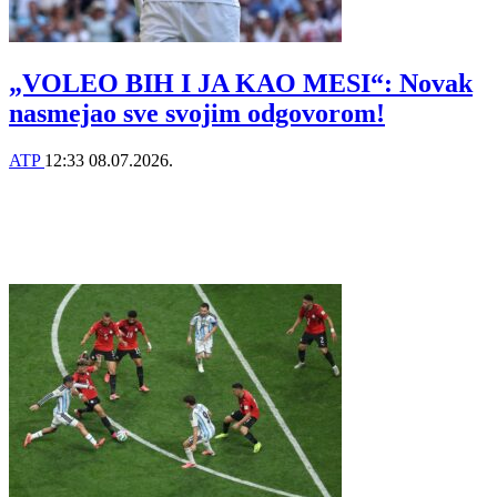
„VOLEO BIH I JA KAO MESI“: Novak
nasmejao sve svojim odgovorom!
ATP
12:33
08.07.2026.