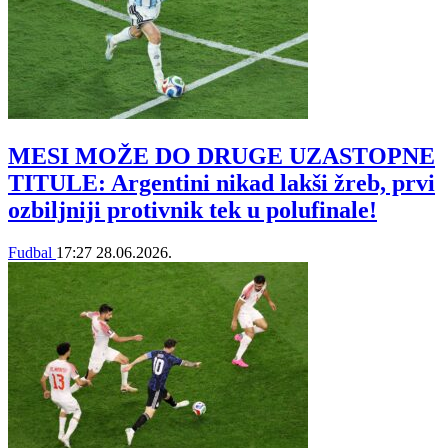
MESI MOŽE DO DRUGE UZASTOPNE
TITULE: Argentini nikad lakši žreb, prvi
ozbiljniji protivnik tek u polufinale!
Fudbal
17:27
28.06.2026.