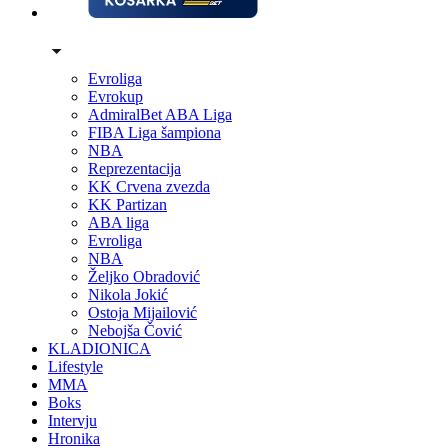
Evroliga
Evrokup
AdmiralBet ABA Liga
FIBA Liga šampiona
NBA
Reprezentacija
KK Crvena zvezda
KK Partizan
ABA liga
Evroliga
NBA
Željko Obradović
Nikola Jokić
Ostoja Mijailović
Nebojša Čović
KLADIONICA
Lifestyle
MMA
Boks
Intervju
Hronika