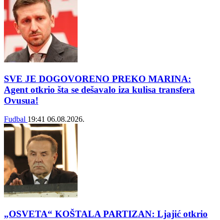
SVE JE DOGOVORENO PREKO MARINA:
Agent otkrio šta se dešavalo iza kulisa transfera
Ovusua!
Fudbal
19:41
06.08.2026.
„OSVETA“ KOŠTALA PARTIZAN: Ljajić otkrio