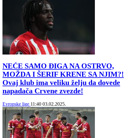
NEĆE SAMO ĐIGA NA OSTRVO,
MOŽDA I ŠERIF KRENE SA NJIM?!
Ovaj klub ima veliku želju da dovede
napadača Crvene zvezde!
Evropske lige
11:40
03.02.2025.