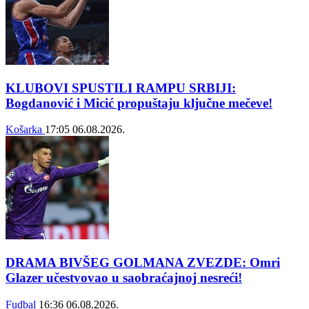
KLUBOVI SPUSTILI RAMPU SRBIJI:
Bogdanović i Micić propuštaju ključne mečeve!
Košarka
17:05
06.08.2026.
DRAMA BIVŠEG GOLMANA ZVEZDE: Omri
Glazer učestvovao u saobraćajnoj nesreći!
Fudbal
16:36
06.08.2026.