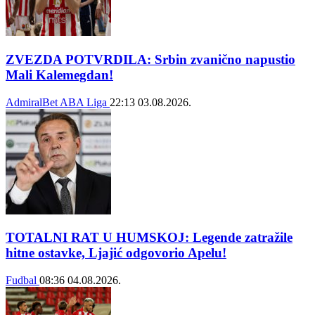
ZVEZDA POTVRDILA: Srbin zvanično napustio
Mali Kalemegdan!
AdmiralBet ABA Liga
22:13
03.08.2026.
TOTALNI RAT U HUMSKOJ: Legende zatražile
hitne ostavke, Ljajić odgovorio Apelu!
Fudbal
08:36
04.08.2026.