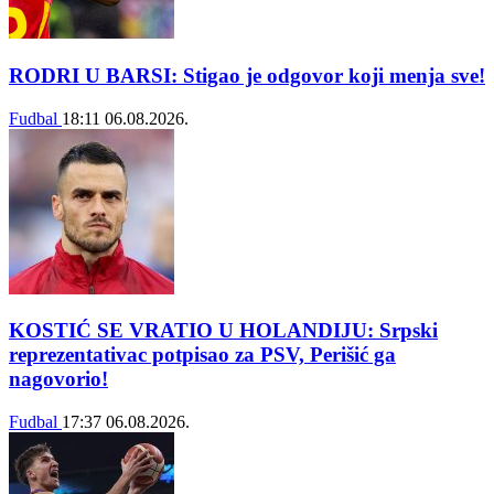
RODRI U BARSI: Stigao je odgovor koji menja sve!
Fudbal
18:11
06.08.2026.
KOSTIĆ SE VRATIO U HOLANDIJU: Srpski
reprezentativac potpisao za PSV, Perišić ga
nagovorio!
Fudbal
17:37
06.08.2026.