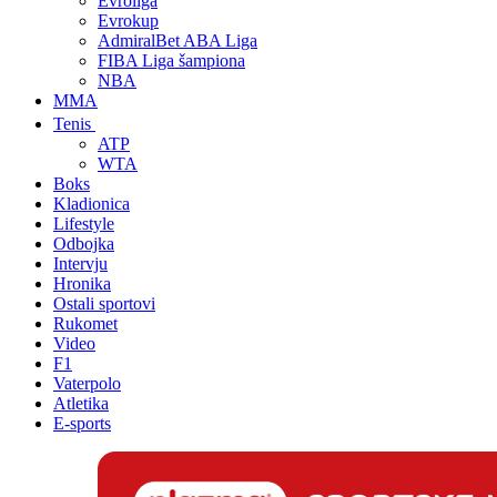
Evroliga
Evrokup
AdmiralBet ABA Liga
FIBA Liga šampiona
NBA
MMA
Tenis
ATP
WTA
Boks
Kladionica
Lifestyle
Odbojka
Intervju
Hronika
Ostali sportovi
Rukomet
Video
F1
Vaterpolo
Atletika
E-sports