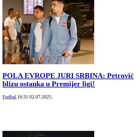
POLA EVROPE JURI SRBINA: Petrović
blizu ostanka u Premijer ligi!
Fudbal
16:31
02.07.2025.