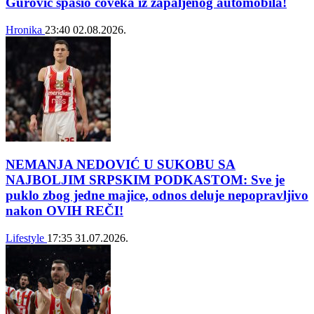
Gurović spasio čoveka iz zapaljenog automobila!
Hronika
23:40
02.08.2026.
NEMANJA NEDOVIĆ U SUKOBU SA
NAJBOLJIM SRPSKIM PODKASTOM: Sve je
puklo zbog jedne majice, odnos deluje nepopravljivo
nakon OVIH REČI!
Lifestyle
17:35
31.07.2026.