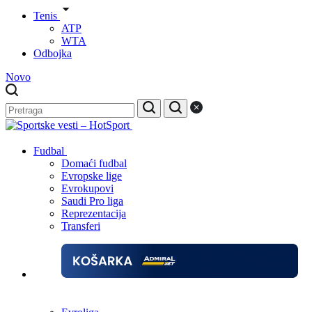
Tenis
ATP
WTA
Odbojka
Novo
Fudbal
Domaći fudbal
Evropske lige
Evrokupovi
Saudi Pro liga
Reprezentacija
Transferi