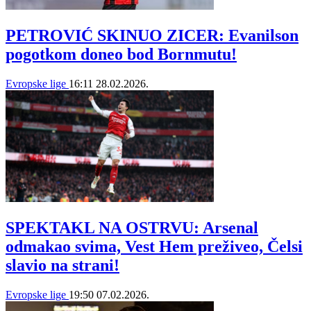
PETROVIĆ SKINUO ZICER: Evanilson
pogotkom doneo bod Bornmutu!
Evropske lige
16:11
28.02.2026.
SPEKTAKL NA OSTRVU: Arsenal
odmakao svima, Vest Hem preživeo, Čelsi
slavio na strani!
Evropske lige
19:50
07.02.2026.