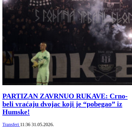
PARTIZAN ZAVRNUO RUKAVE: Crno-
beli vraćaju dvojac koji je “pobegao” iz
Humske!
Transferi
11:36
31.05.2026.