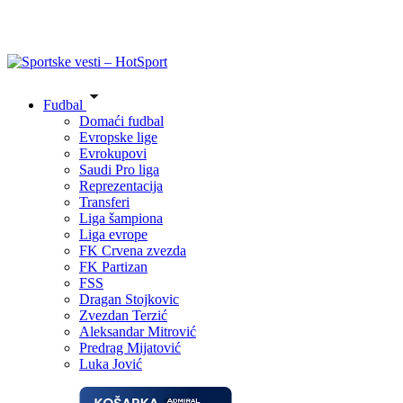
Fudbal
Domaći fudbal
Evropske lige
Evrokupovi
Saudi Pro liga
Reprezentacija
Transferi
Liga šampiona
Liga evrope
FK Crvena zvezda
FK Partizan
FSS
Dragan Stojkovic
Zvezdan Terzić
Aleksandar Mitrović
Predrag Mijatović
Luka Jović