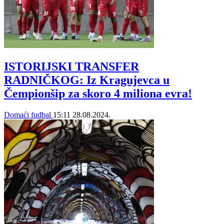
ISTORIJSKI TRANSFER
RADNIČKOG: Iz Kragujevca u
Čempionšip za skoro 4 miliona evra!
Domaći fudbal
15:11
28.08.2024.