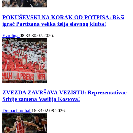
POKUŠEVSKI NA KORAK OD POTPISA: Bivši
igrač Partizana velika želja slavnog kluba!
Evroliga
08:33
30.07.2026.
ZVEZDA ZAVRŠAVA VEZISTU: Reprezentativac
Srbije zamena Vasilija Kostova!
Domaći fudbal
16:33
02.08.2026.