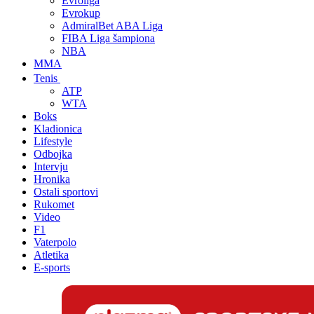
Evroliga
Evrokup
AdmiralBet ABA Liga
FIBA Liga šampiona
NBA
MMA
Tenis
ATP
WTA
Boks
Kladionica
Lifestyle
Odbojka
Intervju
Hronika
Ostali sportovi
Rukomet
Video
F1
Vaterpolo
Atletika
E-sports