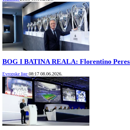
BOG I BATINA REALA: Florentino Peres d
Evropske lige
08:17
08.06.2026.