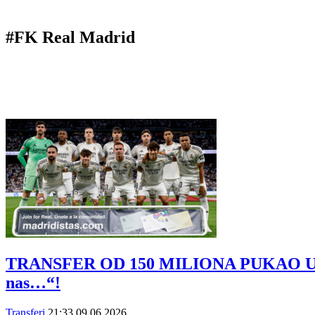
#FK Real Madrid
TRANSFER OD 150 MILIONA PUKAO U SEKUN
nas…“!
Transferi
21:33
09.06.2026.