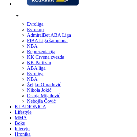
Evroliga
Evrokup
AdmiralBet ABA Liga
FIBA Liga šampiona
NBA
Reprezentacija
KK Crvena zvezda
KK Partizan
ABA liga
Evroliga
NBA
Željko Obradović
Nikola Jokić
Ostoja Mijailović
Nebojša Čović
KLADIONICA
Lifestyle
MMA
Boks
Intervju
Hronika