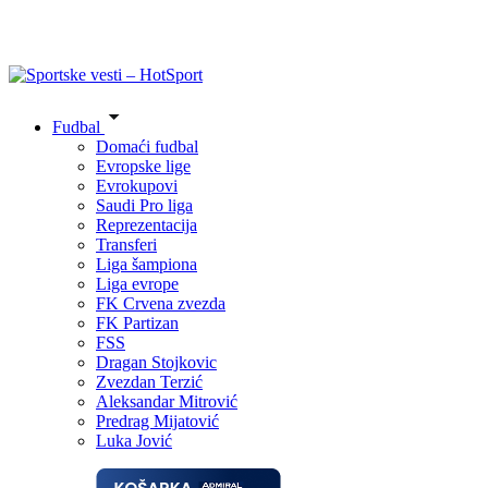
Fudbal
Domaći fudbal
Evropske lige
Evrokupovi
Saudi Pro liga
Reprezentacija
Transferi
Liga šampiona
Liga evrope
FK Crvena zvezda
FK Partizan
FSS
Dragan Stojkovic
Zvezdan Terzić
Aleksandar Mitrović
Predrag Mijatović
Luka Jović