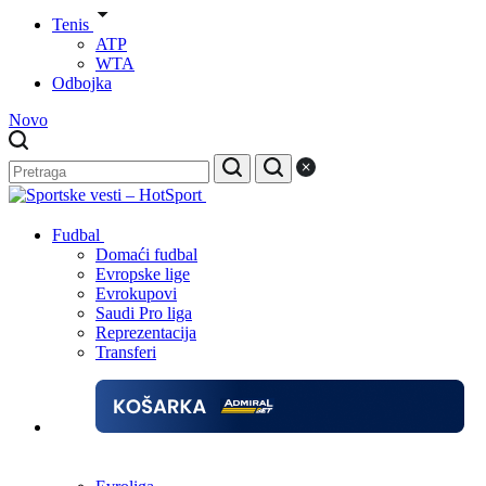
Tenis
ATP
WTA
Odbojka
Novo
Fudbal
Domaći fudbal
Evropske lige
Evrokupovi
Saudi Pro liga
Reprezentacija
Transferi