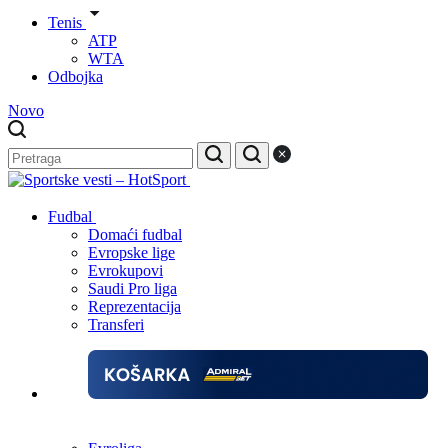
Tenis
ATP
WTA
Odbojka
Novo
Fudbal
Domaći fudbal
Evropske lige
Evrokupovi
Saudi Pro liga
Reprezentacija
Transferi