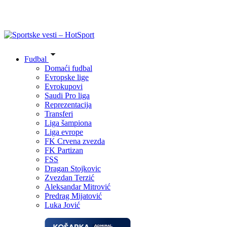
Fudbal
Domaći fudbal
Evropske lige
Evrokupovi
Saudi Pro liga
Reprezentacija
Transferi
Liga šampiona
Liga evrope
FK Crvena zvezda
FK Partizan
FSS
Dragan Stojkovic
Zvezdan Terzić
Aleksandar Mitrović
Predrag Mijatović
Luka Jović