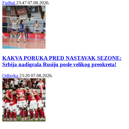
Fudbal
23:47
07.08.2026.
KAKVA PORUKA PRED NASTAVAK SEZONE:
Srbija nadigrala Rusiju posle velikog preokreta!
Odbojka
23:20
07.08.2026.