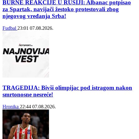
BURNE REAKCIJE U RUSIJI: Albanac potpisao
za Spartak, navijači žestoko protestovali zbog
njegovog vređanja Srba!
Fudbal
23:01
07.08.2026.
TRAGEDIJA: Bivši olimpijac pod istragom nakon
smrtonosne nesreće!
Hronika
22:44
07.08.2026.