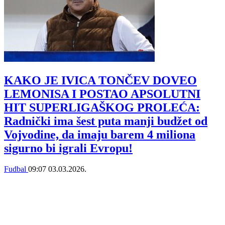
KAKO JE IVICA TONČEV DOVEO
LEMONISA I POSTAO APSOLUTNI
HIT SUPERLIGAŠKOG PROLEĆA:
Radnički ima šest puta manji budžet od
Vojvodine, da imaju barem 4 miliona
sigurno bi igrali Evropu!
Fudbal
09:07
03.03.2026.