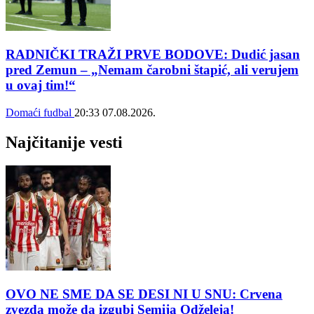
RADNIČKI TRAŽI PRVE BODOVE: Dudić jasan
pred Zemun – „Nemam čarobni štapić, ali verujem
u ovaj tim!“
Domaći fudbal
20:33
07.08.2026.
Najčitanije vesti
OVO NE SME DA SE DESI NI U SNU: Crvena
zvezda može da izgubi Semija Odželeja!