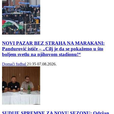
NOVI PAZAR BEZ STRAHA NA MARAKANI:
Pandurović ističe – „Cilj je da se pokažemo u što
boljem svetlu na njihovom stadionu!“
Domaći fudbal
21:35
07.08.2026.
SUDIJE SPREMNE ZA NOVU SEZONU: Održan