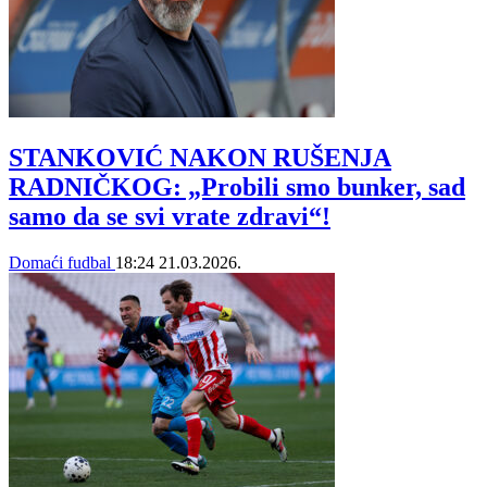
STANKOVIĆ NAKON RUŠENJA
RADNIČKOG: „Probili smo bunker, sad
samo da se svi vrate zdravi“!
Domaći fudbal
18:24
21.03.2026.