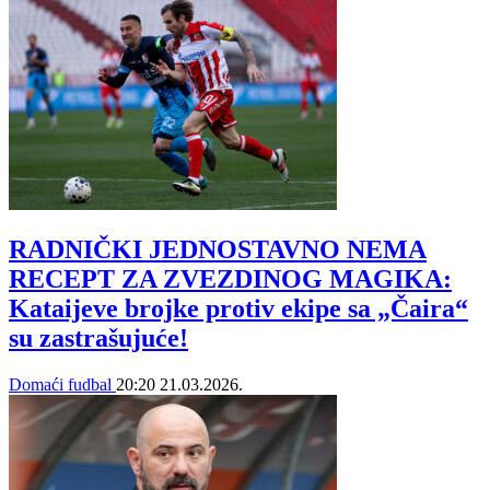
RADNIČKI JEDNOSTAVNO NEMA
RECEPT ZA ZVEZDINOG MAGIKA:
Kataijeve brojke protiv ekipe sa „Čaira“
su zastrašujuće!
Domaći fudbal
20:20
21.03.2026.