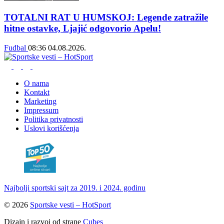
TOTALNI RAT U HUMSKOJ: Legende zatražile
hitne ostavke, Ljajić odgovorio Apelu!
Fudbal
08:36
04.08.2026.
O nama
Kontakt
Marketing
Impressum
Politika privatnosti
Uslovi korišćenja
Najbolji sportski sajt za 2019. i 2024. godinu
© 2026
Sportske vesti – HotSport
Dizajn i razvoj od strane
Cubes