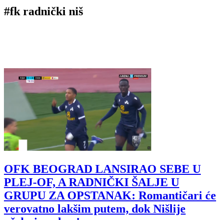
#fk radnički niš
OFK BEOGRAD LANSIRAO SEBE U
PLEJ-OF, A RADNIČKI ŠALJE U
GRUPU ZA OPSTANAK: Romantičari će
verovatno lakšim putem, dok Nišlije