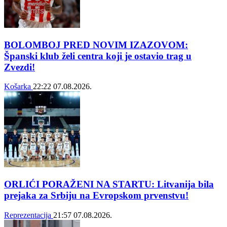
BOLOMBOJ PRED NOVIM IZAZOVOM:
Španski klub želi centra koji je ostavio trag u
Zvezdi!
Košarka
22:22
07.08.2026.
ORLIĆI PORAŽENI NA STARTU: Litvanija bila
prejaka za Srbiju na Evropskom prvenstvu!
Reprezentacija
21:57
07.08.2026.