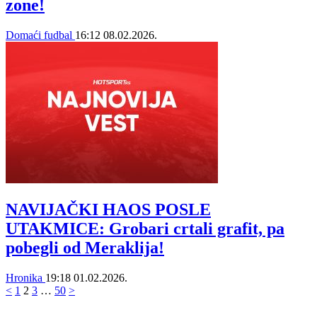
zone!
Domaći fudbal
16:12
08.02.2026.
NAVIJAČKI HAOS POSLE
UTAKMICE: Grobari crtali grafit, pa
pobegli od Meraklija!
Hronika
19:18
01.02.2026.
<
1
2
3
…
50
>