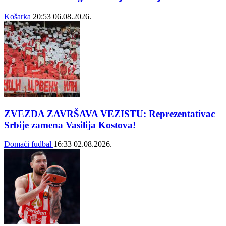
Košarka
20:53
06.08.2026.
ZVEZDA ZAVRŠAVA VEZISTU: Reprezentativac
Srbije zamena Vasilija Kostova!
Domaći fudbal
16:33
02.08.2026.