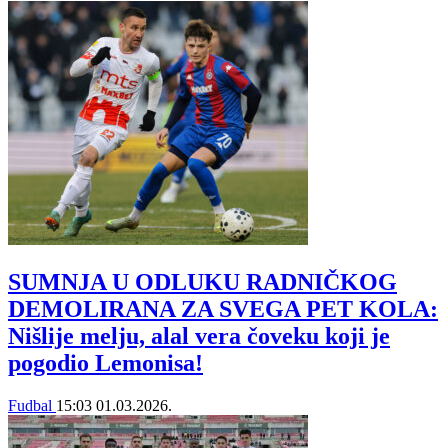
SUMNJA U ODLUKU RADNIČKOG
DEMOLIRANA ZA SVEGA PET KOLA:
Nišlije melju, alal vera čoveku koji je
pogodio Lemonisa!
Fudbal
15:03
01.03.2026.