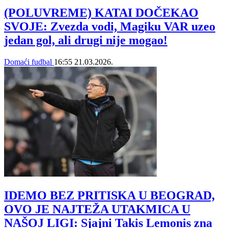
(POLUVREME) KATAI DOČEKAO
SVOJE: Zvezda vodi, Magiku VAR uzeo
jedan gol, ali drugi nije mogao!
Domaći fudbal
16:55
21.03.2026.
IDEMO BEZ PRITISKA U BEOGRAD,
OVO JE NAJTEŽA UTAKMICA U
NAŠOJ LIGI: Sjajni Takis Lemonis zna