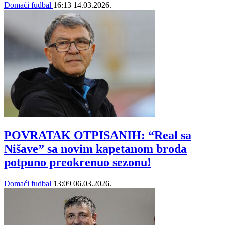
Domaći fudbal
16:13
14.03.2026.
POVRATAK OTPISANIH: “Real sa
Nišave” sa novim kapetanom broda
potpuno preokrenuo sezonu!
Domaći fudbal
13:09
06.03.2026.