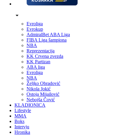
Evroliga
Evrokup
AdmiralBet ABA Liga
FIBA Liga šampiona
NBA
Reprezentacija
KK Crvena zvezda
KK Partizan
ABA liga
Evroliga
NBA
Željko Obradović
Nikola Jokić
Ostoja Mijailović
Nebojša Čović
KLADIONICA
Lifestyle
MMA
Boks
Intervju
Hronika