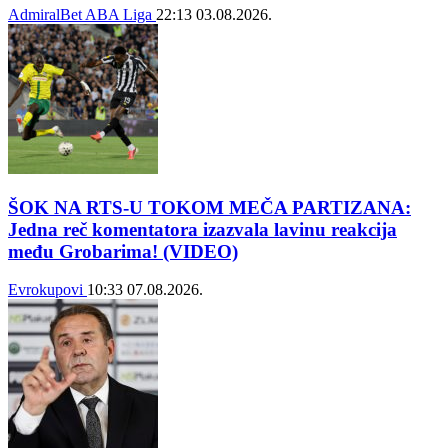
AdmiralBet ABA Liga
22:13
03.08.2026.
ŠOK NA RTS-U TOKOM MEČA PARTIZANA:
Jedna reč komentatora izazvala lavinu reakcija
među Grobarima! (VIDEO)
Evrokupovi
10:33
07.08.2026.