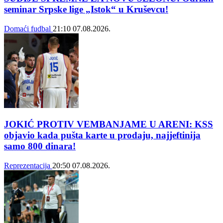
seminar Srpske lige „Istok“ u Kruševcu!
Domaći fudbal
21:10
07.08.2026.
JOKIĆ PROTIV VEMBANJAME U ARENI: KSS
objavio kada pušta karte u prodaju, najjeftinija
samo 800 dinara!
Reprezentacija
20:50
07.08.2026.