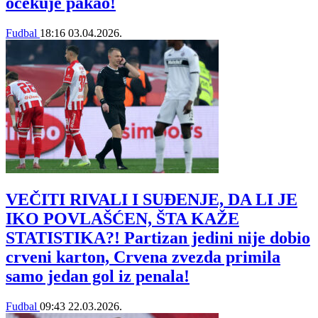
očekuje pakao!
Fudbal
18:16
03.04.2026.
VEČITI RIVALI I SUĐENJE, DA LI JE
IKO POVLAŠĆEN, ŠTA KAŽE
STATISTIKA?! Partizan jedini nije dobio
crveni karton, Crvena zvezda primila
samo jedan gol iz penala!
Fudbal
09:43
22.03.2026.