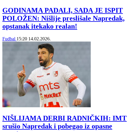
GODINAMA PADALI, SADA JE ISPIT
POLOŽEN: Nišlije preslišale Napredak,
opstanak itekako realan!
Fudbal
15:20
14.02.2026.
NIŠLIJAMA DERBI RADNIČKIH: IMT
srušio Napredak i pobegao iz opasne