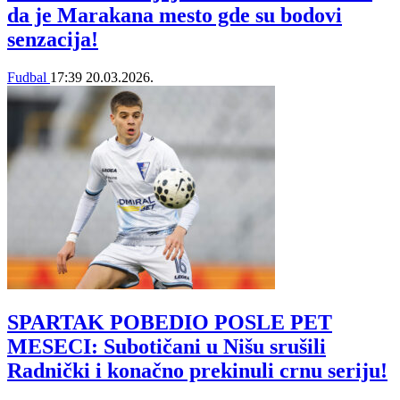
da je Marakana mesto gde su bodovi
senzacija!
Fudbal
17:39
20.03.2026.
SPARTAK POBEDIO POSLE PET
MESECI: Subotičani u Nišu srušili
Radnički i konačno prekinuli crnu seriju!