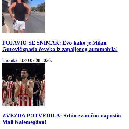
POJAVIO SE SNIMAK: Evo kako je Milan
Gurović spasio čoveka iz zapaljenog automobila!
Hronika
23:40
02.08.2026.
ZVEZDA POTVRDILA: Srbin zvanično napustio
Mali Kalemegdan!