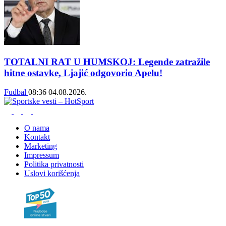
TOTALNI RAT U HUMSKOJ: Legende zatražile
hitne ostavke, Ljajić odgovorio Apelu!
Fudbal
08:36
04.08.2026.
O nama
Kontakt
Marketing
Impressum
Politika privatnosti
Uslovi korišćenja