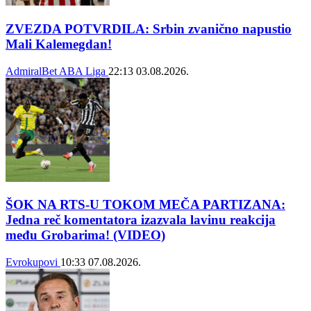
ZVEZDA POTVRDILA: Srbin zvanično napustio
Mali Kalemegdan!
AdmiralBet ABA Liga
22:13
03.08.2026.
ŠOK NA RTS-U TOKOM MEČA PARTIZANA:
Jedna reč komentatora izazvala lavinu reakcija
među Grobarima! (VIDEO)
Evrokupovi
10:33
07.08.2026.