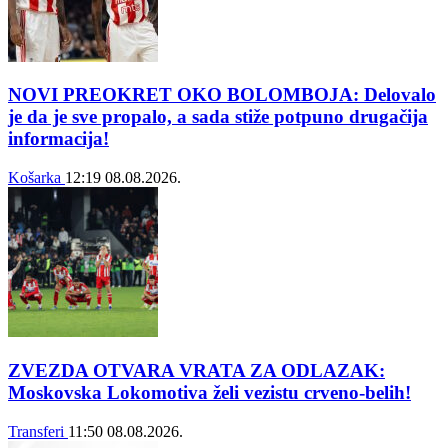
NOVI PREOKRET OKO BOLOMBOJA: Delovalo
je da je sve propalo, a sada stiže potpuno drugačija
informacija!
Košarka
12:19
08.08.2026.
ZVEZDA OTVARA VRATA ZA ODLAZAK:
Moskovska Lokomotiva želi vezistu crveno-belih!
Transferi
11:50
08.08.2026.