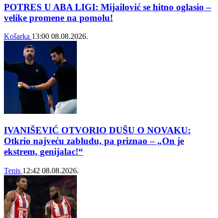
POTRES U ABA LIGI: Mijailović se hitno oglasio –
velike promene na pomolu!
Košarka
13:00
08.08.2026.
IVANIŠEVIĆ OTVORIO DUŠU O NOVAKU:
Otkrio najveću zabludu, pa priznao – „On je
ekstrem, genijalac!“
Tenis
12:42
08.08.2026.