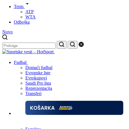
Tenis
ATP
WTA
Odbojka
Novo
Fudbal
Domaći fudbal
Evropske lige
Evrokupovi
Saudi Pro liga
Reprezentacija
Transferi