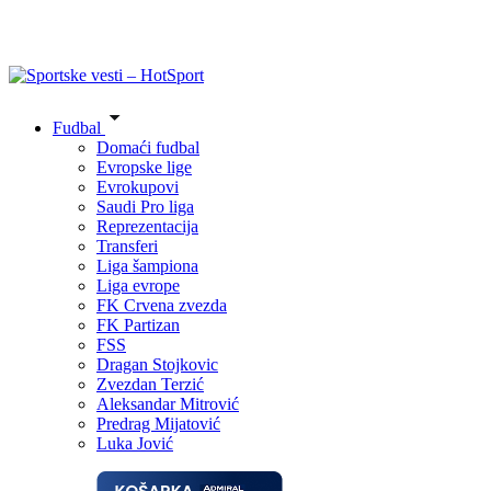
Fudbal
Domaći fudbal
Evropske lige
Evrokupovi
Saudi Pro liga
Reprezentacija
Transferi
Liga šampiona
Liga evrope
FK Crvena zvezda
FK Partizan
FSS
Dragan Stojkovic
Zvezdan Terzić
Aleksandar Mitrović
Predrag Mijatović
Luka Jović