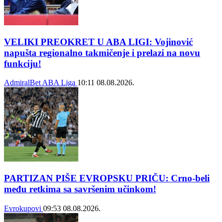
VELIKI PREOKRET U ABA LIGI: Vojinović
napušta regionalno takmičenje i prelazi na novu
funkciju!
AdmiralBet ABA Liga
10:11
08.08.2026.
PARTIZAN PIŠE EVROPSKU PRIČU: Crno-beli
među retkima sa savršenim učinkom!
Evrokupovi
09:53
08.08.2026.