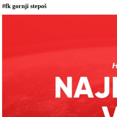
#fk gornji stepoš