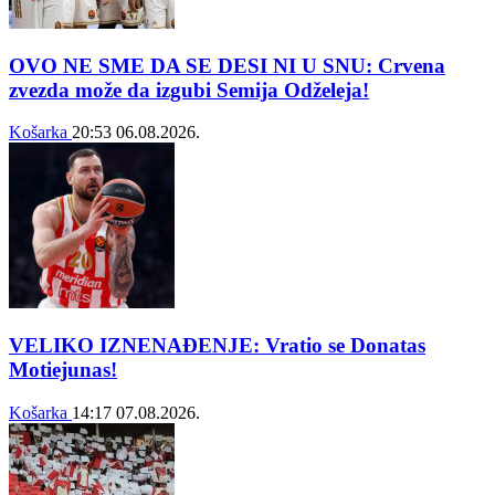
OVO NE SME DA SE DESI NI U SNU: Crvena
zvezda može da izgubi Semija Odželeja!
Košarka
20:53
06.08.2026.
VELIKO IZNENAĐENJE: Vratio se Donatas
Motiejunas!
Košarka
14:17
07.08.2026.