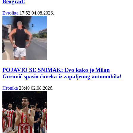
Beograd!
Evroliga
17:52
04.08.2026.
POJAVIO SE SNIMAK: Evo kako je Milan
Gurović spasio čoveka iz zapaljenog automobila!
Hronika
23:40
02.08.2026.