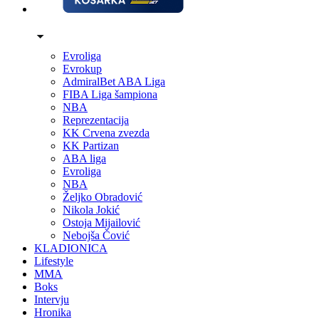
Evroliga
Evrokup
AdmiralBet ABA Liga
FIBA Liga šampiona
NBA
Reprezentacija
KK Crvena zvezda
KK Partizan
ABA liga
Evroliga
NBA
Željko Obradović
Nikola Jokić
Ostoja Mijailović
Nebojša Čović
KLADIONICA
Lifestyle
MMA
Boks
Intervju
Hronika