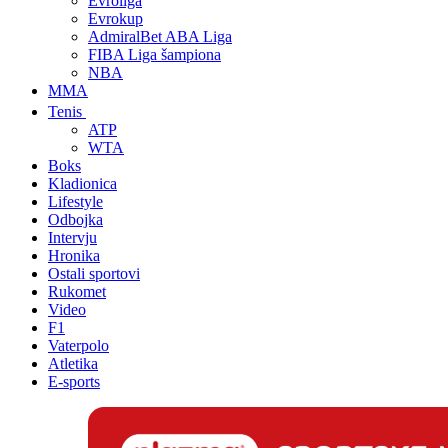
Evroliga
Evrokup
AdmiralBet ABA Liga
FIBA Liga šampiona
NBA
MMA
Tenis
ATP
WTA
Boks
Kladionica
Lifestyle
Odbojka
Intervju
Hronika
Ostali sportovi
Rukomet
Video
F1
Vaterpolo
Atletika
E-sports