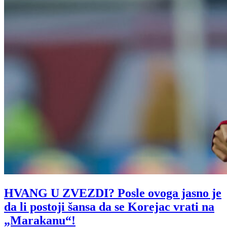
HVANG U ZVEZDI? Posle ovoga jasno je
da li postoji šansa da se Korejac vrati na
„Marakanu“!