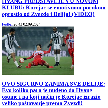
HVANG PREDSTAVLJEN U NOVOM
KLUBU: Korejac se emotivnom porukom
oprostio od Zvezde i Delija! (VIDEO)
Fudbal
20:43
02.09.2024.
OVO SIGURNO ZANIMA SVE DELIJE:
Evo koliko para je nuđeno da Hvang
ostane i na koji način je Korejac izrazio
veliko poštovanje prema Zvezdi!