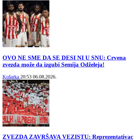
OVO NE SME DA SE DESI NI U SNU: Crvena
zvezda može da izgubi Semija Odželeja!
Košarka
20:53
06.08.2026.
ZVEZDA ZAVRŠAVA VEZISTU: Reprezentativac