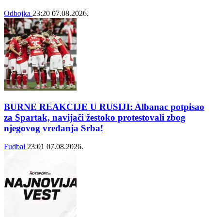
Odbojka
23:20
07.08.2026.
BURNE REAKCIJE U RUSIJI: Albanac potpisao
za Spartak, navijači žestoko protestovali zbog
njegovog vređanja Srba!
Fudbal
23:01
07.08.2026.