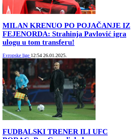
MILAN KRENUO PO POJAČANJE IZ
FEJENORDA: Strahinja Pavlović igra
ulogu u tom transferu!
Evropske lige
12:54
26.01.2025.
FUDBALSKI TRENER ILI UFC