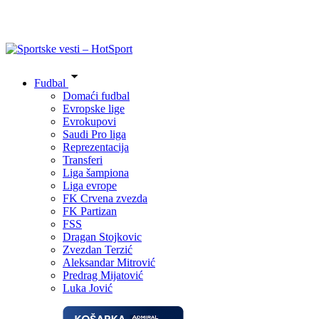
Fudbal
Domaći fudbal
Evropske lige
Evrokupovi
Saudi Pro liga
Reprezentacija
Transferi
Liga šampiona
Liga evrope
FK Crvena zvezda
FK Partizan
FSS
Dragan Stojkovic
Zvezdan Terzić
Aleksandar Mitrović
Predrag Mijatović
Luka Jović