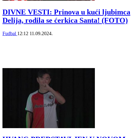
DIVNE VESTI: Prinova u kući ljubimca
Delija, rodila se ćerkica Santa! (FOTO)
Fudbal
12:12
11.09.2024.