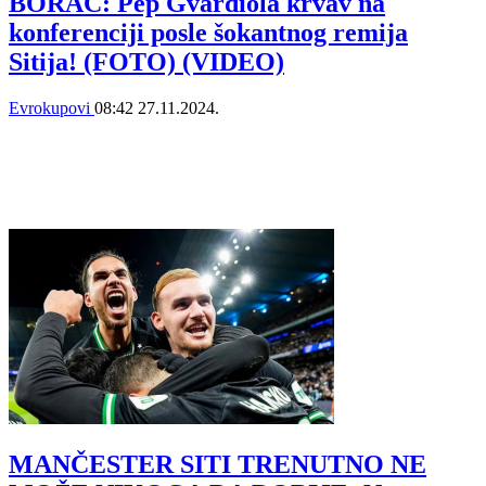
BORAC: Pep Gvardiola krvav na
konferenciji posle šokantnog remija
Sitija! (FOTO) (VIDEO)
Evrokupovi
08:42
27.11.2024.
MANČESTER SITI TRENUTNO NE