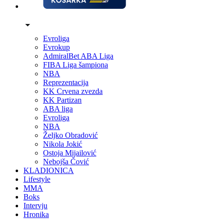
Evroliga
Evrokup
AdmiralBet ABA Liga
FIBA Liga šampiona
NBA
Reprezentacija
KK Crvena zvezda
KK Partizan
ABA liga
Evroliga
NBA
Željko Obradović
Nikola Jokić
Ostoja Mijailović
Nebojša Čović
KLADIONICA
Lifestyle
MMA
Boks
Intervju
Hronika