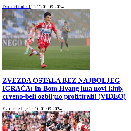
Domaći fudbal
15:15
01.09.2024.
ZVEZDA OSTALA BEZ NAJBOLJEG
IGRAČA: In-Bom Hvang ima novi klub,
crveno-beli ozbiljno profitirali! (VIDEO)
Evropske lige
12:16
01.09.2024.