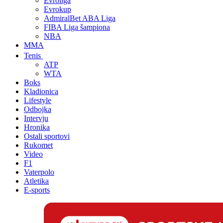
Evroliga
Evrokup
AdmiralBet ABA Liga
FIBA Liga šampiona
NBA
MMA
Tenis
ATP
WTA
Boks
Kladionica
Lifestyle
Odbojka
Intervju
Hronika
Ostali sportovi
Rukomet
Video
F1
Vaterpolo
Atletika
E-sports