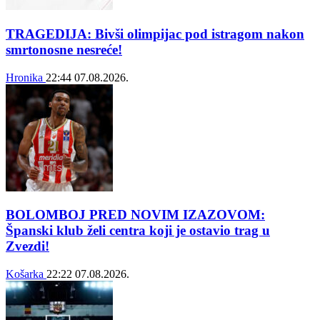
TRAGEDIJA: Bivši olimpijac pod istragom nakon
smrtonosne nesreće!
Hronika
22:44
07.08.2026.
BOLOMBOJ PRED NOVIM IZAZOVOM:
Španski klub želi centra koji je ostavio trag u
Zvezdi!
Košarka
22:22
07.08.2026.