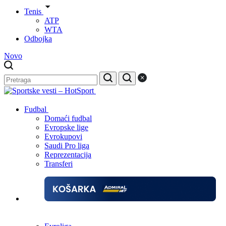
Tenis
ATP
WTA
Odbojka
Novo
Fudbal
Domaći fudbal
Evropske lige
Evrokupovi
Saudi Pro liga
Reprezentacija
Transferi