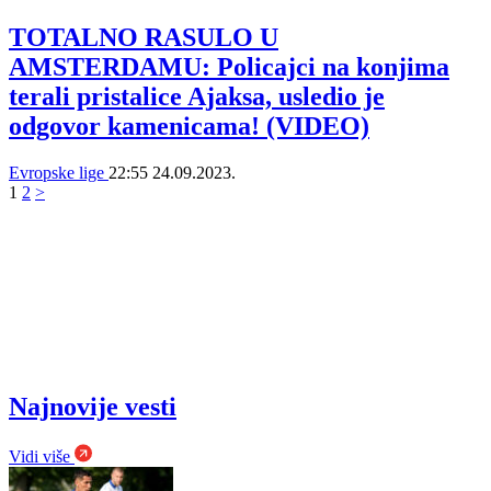
TOTALNO RASULO U
AMSTERDAMU: Policajci na konjima
terali pristalice Ajaksa, usledio je
odgovor kamenicama! (VIDEO)
Evropske lige
22:55
24.09.2023.
1
2
>
Najnovije vesti
Vidi više