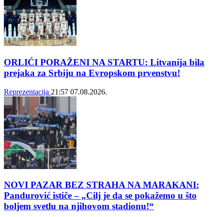
ORLIĆI PORAŽENI NA STARTU: Litvanija bila
prejaka za Srbiju na Evropskom prvenstvu!
Reprezentacija
21:57
07.08.2026.
NOVI PAZAR BEZ STRAHA NA MARAKANI:
Pandurović ističe – „Cilj je da se pokažemo u što
boljem svetlu na njihovom stadionu!“