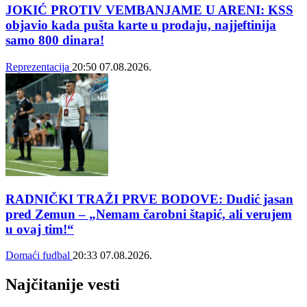
JOKIĆ PROTIV VEMBANJAME U ARENI: KSS
objavio kada pušta karte u prodaju, najjeftinija
samo 800 dinara!
Reprezentacija
20:50
07.08.2026.
RADNIČKI TRAŽI PRVE BODOVE: Dudić jasan
pred Zemun – „Nemam čarobni štapić, ali verujem
u ovaj tim!“
Domaći fudbal
20:33
07.08.2026.
Najčitanije vesti