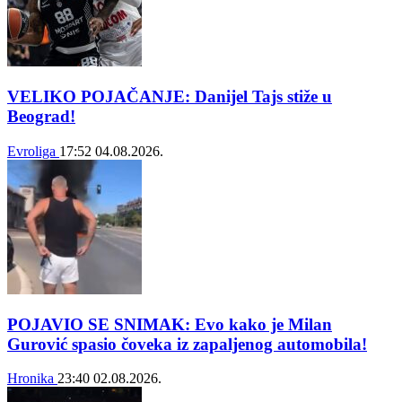
VELIKO POJAČANJE: Danijel Tajs stiže u
Beograd!
Evroliga
17:52
04.08.2026.
POJAVIO SE SNIMAK: Evo kako je Milan
Gurović spasio čoveka iz zapaljenog automobila!
Hronika
23:40
02.08.2026.