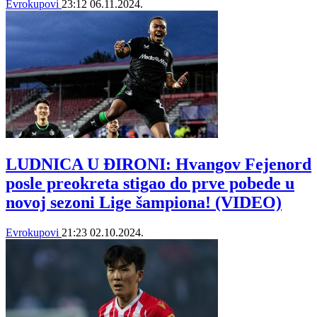
Evrokupovi
23:12
06.11.2024.
LUDNICA U ĐIRONI: Hvangov Fejenord
posle preokreta stigao do prve pobede u
novoj sezoni Lige šampiona! (VIDEO)
Evrokupovi
21:23
02.10.2024.