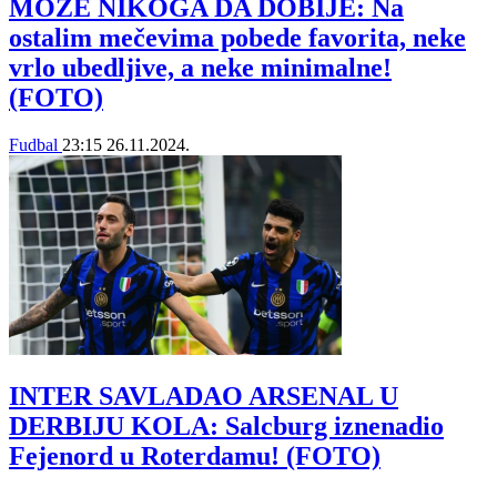
MOŽE NIKOGA DA DOBIJE: Na
ostalim mečevima pobede favorita, neke
vrlo ubedljive, a neke minimalne!
(FOTO)
Fudbal
23:15
26.11.2024.
INTER SAVLADAO ARSENAL U
DERBIJU KOLA: Salcburg iznenadio
Fejenord u Roterdamu! (FOTO)