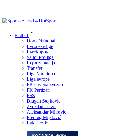
Fudbal
Domaći fudbal
Evropske lige
Evrokupovi
Saudi Pro liga
Reprezentacija
Transferi
Liga šampiona
Liga evrope
FK Crvena zvezda
FK Partizan
FSS
Dragan Stojkovic
Zvezdan Terzić
Aleksandar Mitrović
Predrag Mijatović
Luka Jović