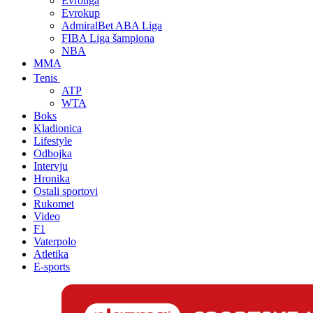
Evroliga
Evrokup
AdmiralBet ABA Liga
FIBA Liga šampiona
NBA
MMA
Tenis
ATP
WTA
Boks
Kladionica
Lifestyle
Odbojka
Intervju
Hronika
Ostali sportovi
Rukomet
Video
F1
Vaterpolo
Atletika
E-sports