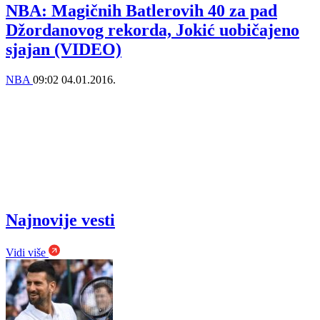
NBA: Magičnih Batlerovih 40 za pad
Džordanovog rekorda, Jokić uobičajeno
sjajan (VIDEO)
NBA
09:02
04.01.2016.
Najnovije vesti
Vidi više