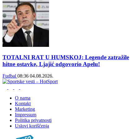
TOTALNI RAT U HUMSKOJ: Legende zatražile
hitne ostavke, Ljajić odgovorio Apelu!
Fudbal
08:36
04.08.2026.
O nama
Kontakt
Marketing
Impressum
Politika privatnosti
Uslovi korišćenja