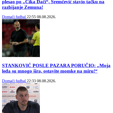
plesao po „Čika Dači“, Sremčević stavio tačku na
razbijanje Zemuna!
Domaći fudbal
22:55
08.08.2026.
STANKOVIĆ POSLE PAZARA PORUČIO: „Moja
leđa su mnogo šira, ostavite momke na miru!“
Domaći fudbal
22:33
08.08.2026.