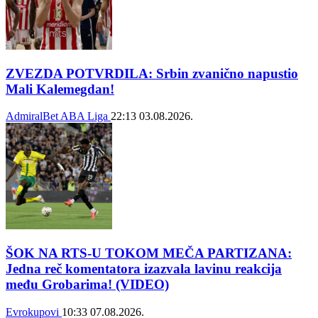
ZVEZDA POTVRDILA: Srbin zvanično napustio
Mali Kalemegdan!
AdmiralBet ABA Liga
22:13
03.08.2026.
ŠOK NA RTS-U TOKOM MEČA PARTIZANA:
Jedna reč komentatora izazvala lavinu reakcija
među Grobarima! (VIDEO)
Evrokupovi
10:33
07.08.2026.