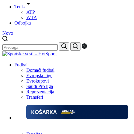
Tenis
ATP
WTA
Odbojka
Novo
Fudbal
Domaći fudbal
Evropske lige
Evrokupovi
Saudi Pro liga
Reprezentacija
Transferi