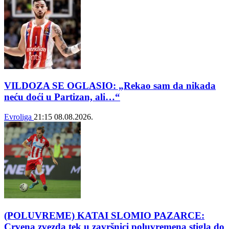
VILDOZA SE OGLASIO: „Rekao sam da nikada
neću doći u Partizan, ali…“
Evroliga
21:15
08.08.2026.
(POLUVREME) KATAI SLOMIO PAZARCE:
Crvena zvezda tek u završnici poluvremena stigla do