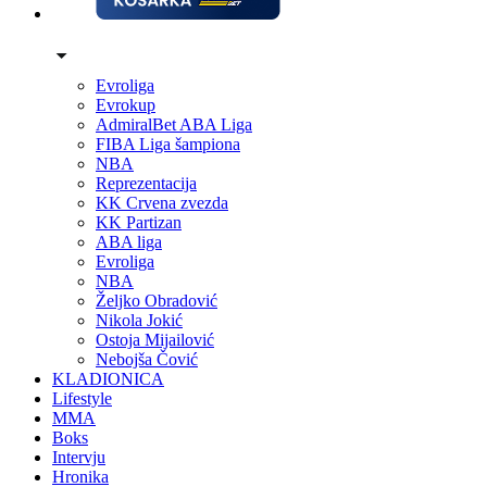
Evroliga
Evrokup
AdmiralBet ABA Liga
FIBA Liga šampiona
NBA
Reprezentacija
KK Crvena zvezda
KK Partizan
ABA liga
Evroliga
NBA
Željko Obradović
Nikola Jokić
Ostoja Mijailović
Nebojša Čović
KLADIONICA
Lifestyle
MMA
Boks
Intervju
Hronika