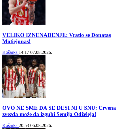
VELIKO IZNENAĐENJE: Vratio se Donatas
Motiejunas!
Košarka
14:17
07.08.2026.
OVO NE SME DA SE DESI NI U SNU: Crvena
zvezda može da izgubi Semija Odželeja!
Košarka
20:53
06.08.2026.