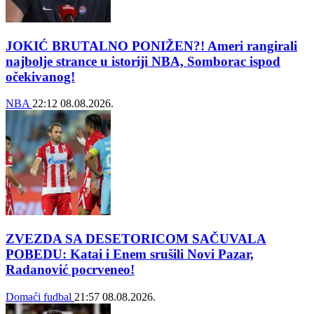
JOKIĆ BRUTALNO PONIŽEN?! Ameri rangirali
najbolje strance u istoriji NBA, Somborac ispod
očekivanog!
NBA
22:12
08.08.2026.
ZVEZDA SA DESETORICOM SAČUVALA
POBEDU: Katai i Enem srušili Novi Pazar,
Radanović pocrveneo!
Domaći fudbal
21:57
08.08.2026.