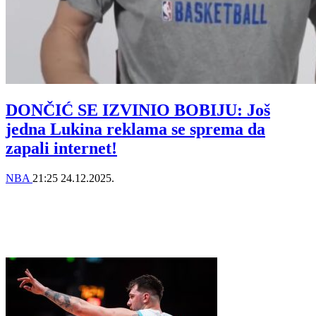
DONČIĆ SE IZVINIO BOBIJU: Još
jedna Lukina reklama se sprema da
zapali internet!
NBA
21:25
24.12.2025.