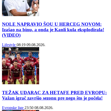
NOLE NAPRAVIO ŠOU U HERCEG NOVOM:
Izašao na binu, a onda je Kanli kula eksplodirala!
(VIDEO)
Lifestyle
08:19
09.08.2026.
TEŽAK UDARAC ZA HETAFE PRED EVROPU:
Važan igrač završio sezonu pre nego što je počela!
Evropske lige
23:50
08.08.2026.