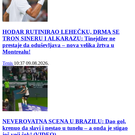
HODAR RUTINIRAO LEHEČKU, DRMA SE
TRON SINERU I ALKARAZU: Tinejdžer ne
prestaje da oduševljava – nova velika žrtva u
Montrealu!
Tenis
10:37
09.08.2026.
NEVEROVATNA SCENA U BRAZILU: Dao gol,
krenuo da slavi i nestao u tunelu – a onda je stigao
još veći šok! (VIDEO)