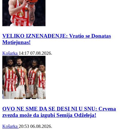
VELIKO IZNENAĐENJE: Vratio se Donatas
Motiejunas!
Košarka
14:17
07.08.2026.
OVO NE SME DA SE DESI NI U SNU: Crvena
zvezda može da izgubi Semija Odželeja!
Košarka
20:53
06.08.2026.