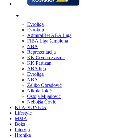
Evroliga
Evrokup
AdmiralBet ABA Liga
FIBA Liga šampiona
NBA
Reprezentacija
KK Crvena zvezda
KK Partizan
ABA liga
Evroliga
NBA
Željko Obradović
Nikola Jokić
Ostoja Mijailović
Nebojša Čović
KLADIONICA
Lifestyle
MMA
Boks
Intervju
Hronika