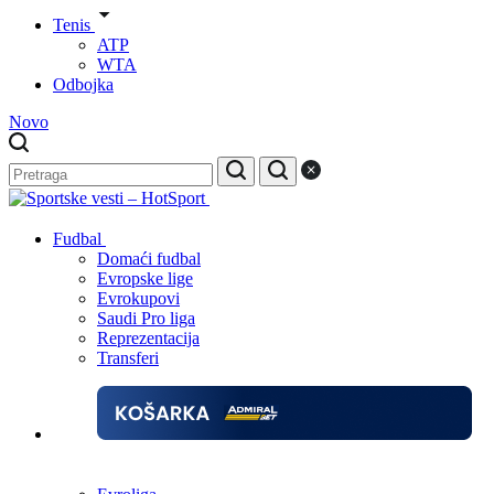
Tenis
ATP
WTA
Odbojka
Novo
Fudbal
Domaći fudbal
Evropske lige
Evrokupovi
Saudi Pro liga
Reprezentacija
Transferi