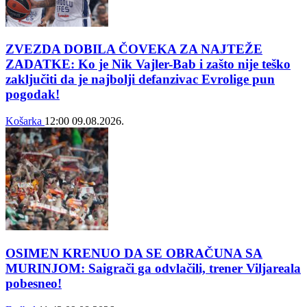
ZVEZDA DOBILA ČOVEKA ZA NAJTEŽE
ZADATKE: Ko je Nik Vajler-Bab i zašto nije teško
zaključiti da je najbolji defanzivac Evrolige pun
pogodak!
Košarka
12:00
09.08.2026.
OSIMEN KRENUO DA SE OBRAČUNA SA
MURINJOM: Saigrači ga odvlačili, trener Viljareala
pobesneo!