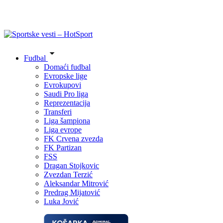
Fudbal
Domaći fudbal
Evropske lige
Evrokupovi
Saudi Pro liga
Reprezentacija
Transferi
Liga šampiona
Liga evrope
FK Crvena zvezda
FK Partizan
FSS
Dragan Stojkovic
Zvezdan Terzić
Aleksandar Mitrović
Predrag Mijatović
Luka Jović