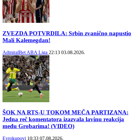
ZVEZDA POTVRDILA: Srbin zvanično napustio
Mali Kalemegdan!
AdmiralBet ABA Liga
22:13
03.08.2026.
ŠOK NA RTS-U TOKOM MEČA PARTIZANA:
Jedna reč komentatora izazvala lavinu reakcija
među Grobarima! (VIDEO)
Evrokupovi
10:33
07.08.2026.