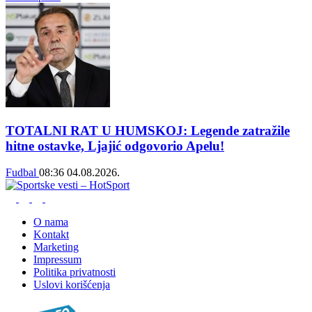
TOTALNI RAT U HUMSKOJ: Legende zatražile
hitne ostavke, Ljajić odgovorio Apelu!
Fudbal
08:36
04.08.2026.
O nama
Kontakt
Marketing
Impressum
Politika privatnosti
Uslovi korišćenja