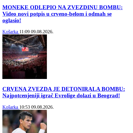
MONEKE ODLEPIO NA ZVEZDINU BOMBU:
Video novi potpis u crveno-belom i odmah se
oglasio!
Košarka
11:09
09.08.2026.
CRVENA ZVEZDA JE DETONIRALA BOMBU:
Najpotcenjeniji igrač Evrolige dolazi u Beograd!
Košarka
10:53
09.08.2026.