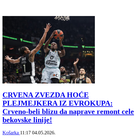
CRVENA ZVEZDA HOĆE
PLEJMEJKERA IZ EVROKUPA:
Crveno-beli blizu da naprave remont cele
bekovske linije!
Košarka
11:17
04.05.2026.