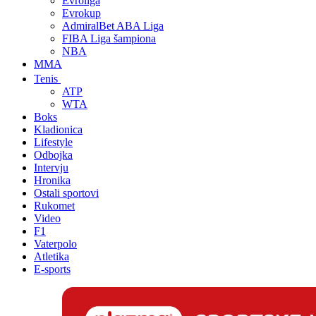
Evroliga
Evrokup
AdmiralBet ABA Liga
FIBA Liga šampiona
NBA
MMA
Tenis
ATP
WTA
Boks
Kladionica
Lifestyle
Odbojka
Intervju
Hronika
Ostali sportovi
Rukomet
Video
F1
Vaterpolo
Atletika
E-sports