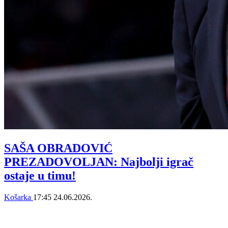
SAŠA OBRADOVIĆ
PREZADOVOLJAN: Najbolji igrač
ostaje u timu!
Košarka
17:45
24.06.2026.