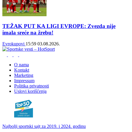
TEŽAK PUT KA LIGI EVROPE: Zvezda nije
imala sreće na žrebu!
Evrokupovi
15:59
03.08.2026.
O nama
Kontakt
Marketing
Impressum
Politika privatnosti
Uslovi korišćenja
Najbolji sportski sajt za 2019. i 2024. godinu