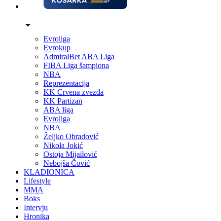
Evroliga
Evrokup
AdmiralBet ABA Liga
FIBA Liga šampiona
NBA
Reprezentacija
KK Crvena zvezda
KK Partizan
ABA liga
Evroliga
NBA
Željko Obradović
Nikola Jokić
Ostoja Mijailović
Nebojša Čović
KLADIONICA
Lifestyle
MMA
Boks
Intervju
Hronika