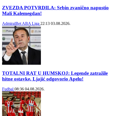
ZVEZDA POTVRDILA: Srbin zvanično napustio
Mali Kalemegdan!
AdmiralBet ABA Liga
22:13
03.08.2026.
TOTALNI RAT U HUMSKOJ: Legende zatražile
hitne ostavke, Ljajić odgovorio Apelu!
Fudbal
08:36
04.08.2026.