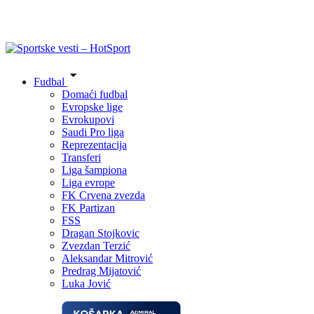
Fudbal
Domaći fudbal
Evropske lige
Evrokupovi
Saudi Pro liga
Reprezentacija
Transferi
Liga šampiona
Liga evrope
FK Crvena zvezda
FK Partizan
FSS
Dragan Stojkovic
Zvezdan Terzić
Aleksandar Mitrović
Predrag Mijatović
Luka Jović