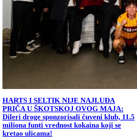
HARTS I SELTIK NIJE NAJLUĐA
PRIČA U ŠKOTSKOJ OVOG MAJA:
Dileri droge sponzorisali čuveni klub, 11.5
miliona funti vrednost kokaina koji se
kretao ulicama!