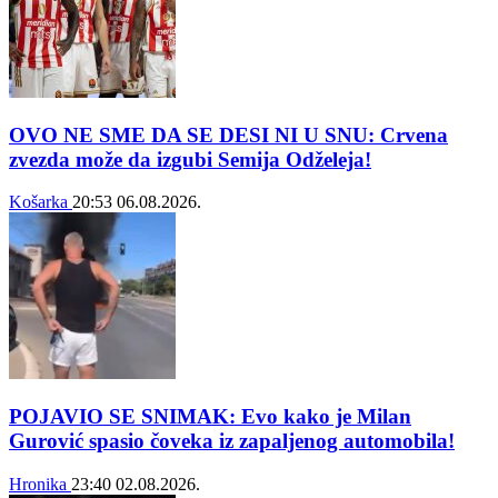
OVO NE SME DA SE DESI NI U SNU: Crvena
zvezda može da izgubi Semija Odželeja!
Košarka
20:53
06.08.2026.
POJAVIO SE SNIMAK: Evo kako je Milan
Gurović spasio čoveka iz zapaljenog automobila!
Hronika
23:40
02.08.2026.