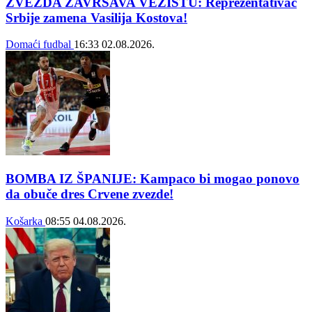
ZVEZDA ZAVRŠAVA VEZISTU: Reprezentativac
Srbije zamena Vasilija Kostova!
Domaći fudbal
16:33
02.08.2026.
BOMBA IZ ŠPANIJE: Kampaco bi mogao ponovo
da obuče dres Crvene zvezde!
Košarka
08:55
04.08.2026.