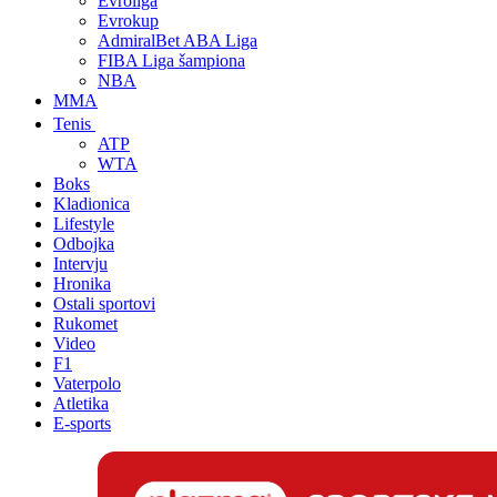
Evroliga
Evrokup
AdmiralBet ABA Liga
FIBA Liga šampiona
NBA
MMA
Tenis
ATP
WTA
Boks
Kladionica
Lifestyle
Odbojka
Intervju
Hronika
Ostali sportovi
Rukomet
Video
F1
Vaterpolo
Atletika
E-sports