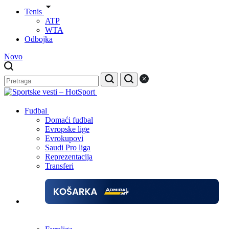
Tenis
ATP
WTA
Odbojka
Novo
Fudbal
Domaći fudbal
Evropske lige
Evrokupovi
Saudi Pro liga
Reprezentacija
Transferi