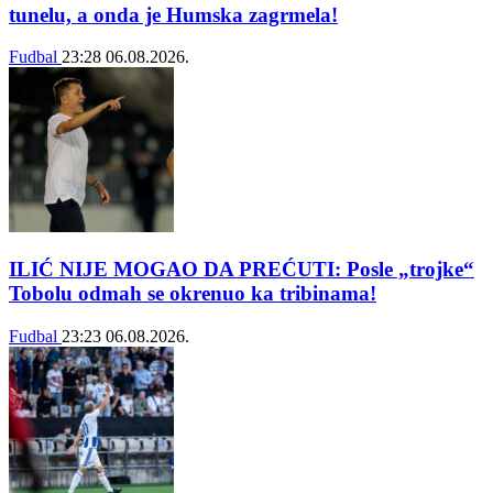
tunelu, a onda je Humska zagrmela!
Fudbal
23:28
06.08.2026.
ILIĆ NIJE MOGAO DA PREĆUTI: Posle „trojke“
Tobolu odmah se okrenuo ka tribinama!
Fudbal
23:23
06.08.2026.