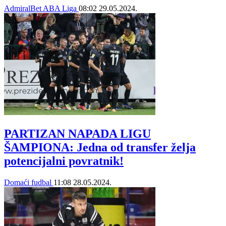
AdmiralBet ABA Liga
08:02
29.05.2024.
PARTIZAN NAPADA LIGU
ŠAMPIONA: Jedna od transfer želja
potencijalni povratnik!
Domaći fudbal
11:08
28.05.2024.