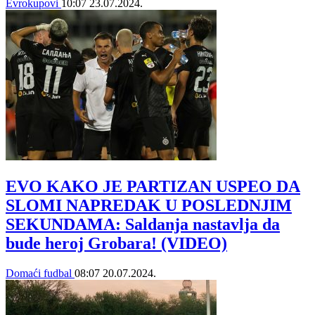
Evrokupovi
10:07
23.07.2024.
EVO KAKO JE PARTIZAN USPEO DA
SLOMI NAPREDAK U POSLEDNJIM
SEKUNDAMA: Saldanja nastavlja da
bude heroj Grobara! (VIDEO)
Domaći fudbal
08:07
20.07.2024.