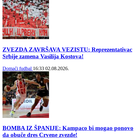
ZVEZDA ZAVRŠAVA VEZISTU: Reprezentativac
Srbije zamena Vasilija Kostova!
Domaći fudbal
16:33
02.08.2026.
BOMBA IZ ŠPANIJE: Kampaco bi mogao ponovo
da obuče dres Crvene zvezde!