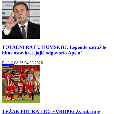
TOTALNI RAT U HUMSKOJ: Legende zatražile
hitne ostavke, Ljajić odgovorio Apelu!
Fudbal
08:36
04.08.2026.
TEŽAK PUT KA LIGI EVROPE: Zvezda nije