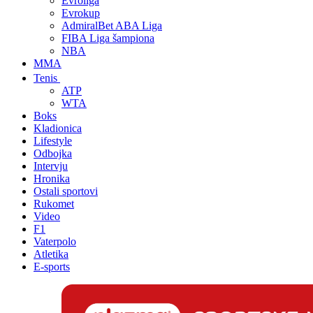
Evroliga
Evrokup
AdmiralBet ABA Liga
FIBA Liga šampiona
NBA
MMA
Tenis
ATP
WTA
Boks
Kladionica
Lifestyle
Odbojka
Intervju
Hronika
Ostali sportovi
Rukomet
Video
F1
Vaterpolo
Atletika
E-sports