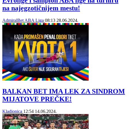
Evrolige i šampion ABA lige na turniru
na najegzotičnijem mestu!
AdmiralBet ABA Liga
08:13
28.06.2024.
BALKAN BET IMA LEK ZA SINDROM
MIJATOVE PREČKE!
Kladionica
12:54
14.06.2024.