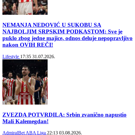
NEMANJA NEDOVIĆ U SUKOBU SA
NAJBOLJIM SRPSKIM PODKASTOM: Sve je
puklo zbog jedne majice, odnos deluje nepopravljivo
nakon OVIH REČI!
Lifestyle
17:35
31.07.2026.
ZVEZDA POTVRDILA: Srbin zvanično napustio
Mali Kalemegdan!
AdmiralBet ABA Liga
22:13
03.08.2026.