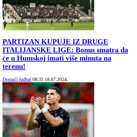
PARTIZAN KUPUJE IZ DRUGE
ITALIJANSKE LIGE: Bonus smatra da
će u Humskoj imati više minuta na
terenu!
Domaći fudbal
08:35
18.07.2024.