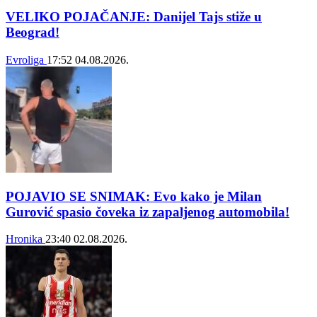
VELIKO POJAČANJE: Danijel Tajs stiže u
Beograd!
Evroliga
17:52
04.08.2026.
POJAVIO SE SNIMAK: Evo kako je Milan
Gurović spasio čoveka iz zapaljenog automobila!
Hronika
23:40
02.08.2026.