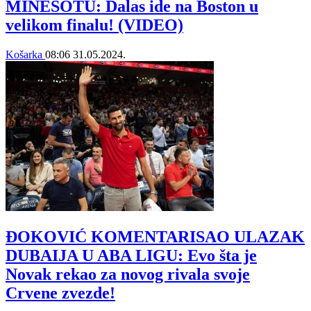
MINESOTU: Dalas ide na Boston u
velikom finalu! (VIDEO)
Košarka
08:06
31.05.2024.
ĐOKOVIĆ KOMENTARISAO ULAZAK
DUBAIJA U ABA LIGU: Evo šta je
Novak rekao za novog rivala svoje
Crvene zvezde!