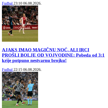
Fudbal
23:10
06.08.2026.
AJAKS IMAO MAGIČNU NOĆ, ALI IRCI
PROŠLI BOLJE OD VOJVODINE: Pobeda od 3:1
krije potpuno nestvarnu brojku!
Fudbal
22:15
06.08.2026.