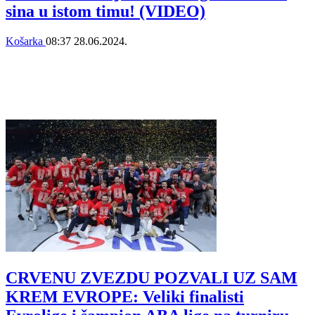
sina u istom timu! (VIDEO)
Košarka
08:37
28.06.2024.
CRVENU ZVEZDU POZVALI UZ SAM
KREM EVROPE: Veliki finalisti