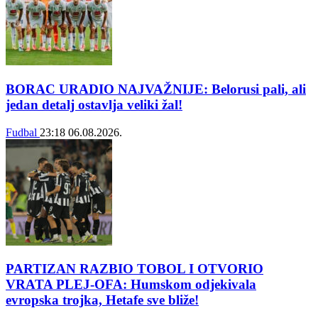
BORAC URADIO NAJVAŽNIJE: Belorusi pali, ali
jedan detalj ostavlja veliki žal!
Fudbal
23:18
06.08.2026.
PARTIZAN RAZBIO TOBOL I OTVORIO
VRATA PLEJ-OFA: Humskom odjekivala
evropska trojka, Hetafe sve bliže!