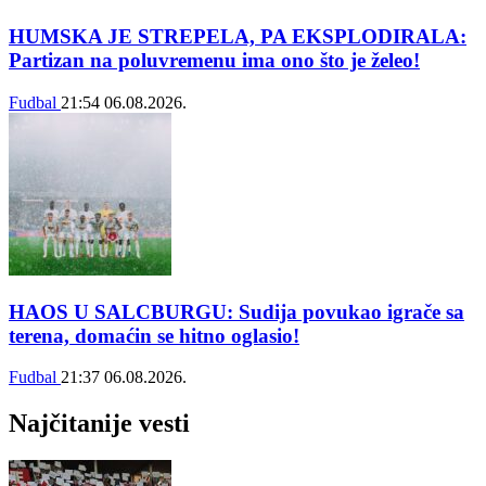
HUMSKA JE STREPELA, PA EKSPLODIRALA:
Partizan na poluvremenu ima ono što je želeo!
Fudbal
21:54
06.08.2026.
HAOS U SALCBURGU: Sudija povukao igrače sa
terena, domaćin se hitno oglasio!
Fudbal
21:37
06.08.2026.
Najčitanije vesti