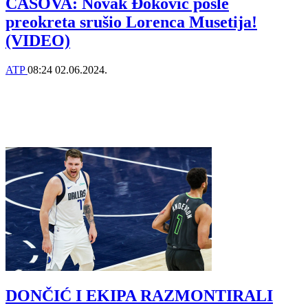
ČASOVA: Novak Đoković posle
preokreta srušio Lorenca Musetija!
(VIDEO)
ATP
08:24
02.06.2024.
DONČIĆ I EKIPA RAZMONTIRALI