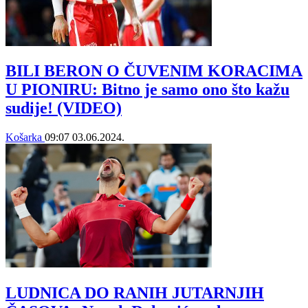
BILI BERON O ČUVENIM KORACIMA
U PIONIRU: Bitno je samo ono što kažu
sudije! (VIDEO)
Košarka
09:07
03.06.2024.
LUDNICA DO RANIH JUTARNJIH