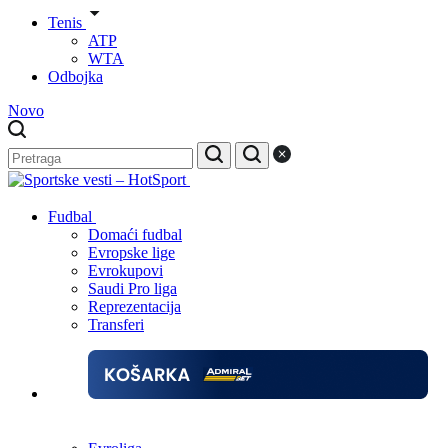
Tenis
ATP
WTA
Odbojka
Novo
Fudbal
Domaći fudbal
Evropske lige
Evrokupovi
Saudi Pro liga
Reprezentacija
Transferi