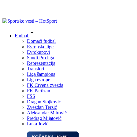
Fudbal
Domaći fudbal
Evropske lige
Evrokupovi
Saudi Pro liga
Reprezentacija
Transferi
Liga šampiona
Liga evrope
FK Crvena zvezda
FK Partizan
FSS
Dragan Stojkovic
Zvezdan Terzić
Aleksandar Mitrović
Predrag Mijatović
Luka Jović