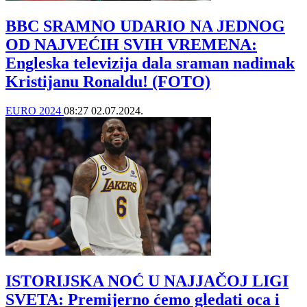
BBC SRAMNO UDARIO NA JEDNOG
OD NAJVEĆIH SVIH VREMENA:
Engleska televizija dala sraman nadimak
Kristijanu Ronaldu! (FOTO)
EURO 2024
08:27
02.07.2024.
ISTORIJSKA NOĆ U NAJJAČOJ LIGI
SVETA: Premijerno ćemo gledati oca i