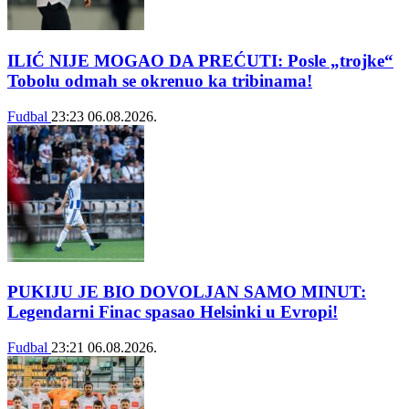
ILIĆ NIJE MOGAO DA PREĆUTI: Posle „trojke“
Tobolu odmah se okrenuo ka tribinama!
Fudbal
23:23
06.08.2026.
PUKIJU JE BIO DOVOLJAN SAMO MINUT:
Legendarni Finac spasao Helsinki u Evropi!
Fudbal
23:21
06.08.2026.