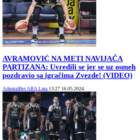
AVRAMOVIĆ NA METI NAVIJAČA
PARTIZANA: Uvredili se jer se uz osmeh
pozdravio sa igračima Zvezde! (VIDEO)
AdmiralBet ABA Liga
13:27
16.05.2024.