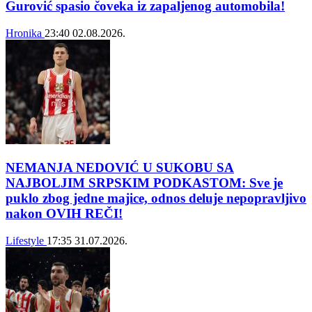
Gurović spasio čoveka iz zapaljenog automobila!
Hronika
23:40
02.08.2026.
NEMANJA NEDOVIĆ U SUKOBU SA
NAJBOLJIM SRPSKIM PODKASTOM: Sve je
puklo zbog jedne majice, odnos deluje nepopravljivo
nakon OVIH REČI!
Lifestyle
17:35
31.07.2026.