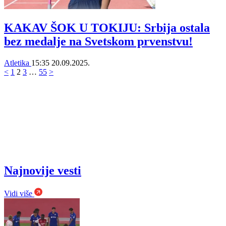
KAKAV ŠOK U TOKIJU: Srbija ostala
bez medalje na Svetskom prvenstvu!
Atletika
15:35
20.09.2025.
<
1
2
3
…
55
>
Najnovije vesti
Vidi više