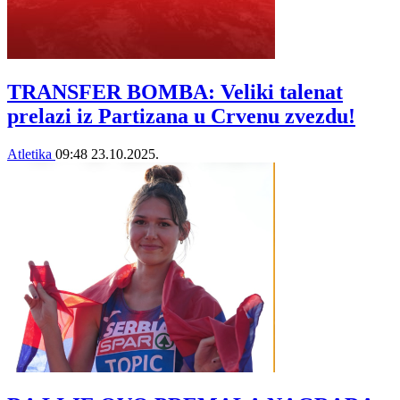
TRANSFER BOMBA: Veliki talenat
prelazi iz Partizana u Crvenu zvezdu!
Atletika
09:48
23.10.2025.