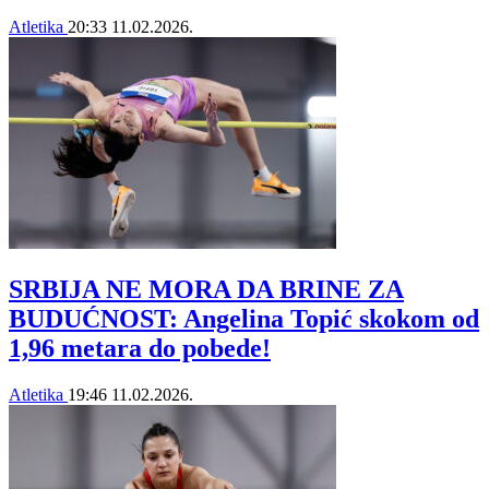
Atletika
20:33
11.02.2026.
SRBIJA NE MORA DA BRINE ZA
BUDUĆNOST: Angelina Topić skokom od
1,96 metara do pobede!
Atletika
19:46
11.02.2026.