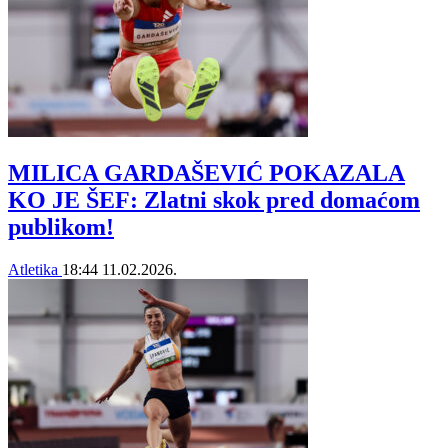
MILICA GARDAŠEVIĆ POKAZALA
KO JE ŠEF: Zlatni skok pred domaćom
publikom!
Atletika
18:44
11.02.2026.