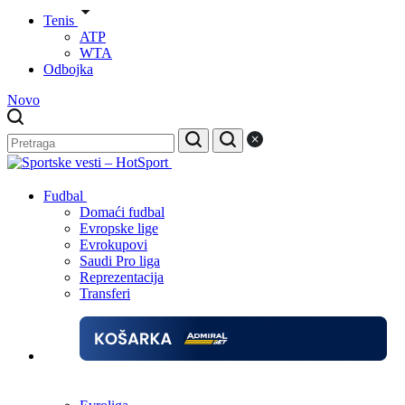
Tenis
ATP
WTA
Odbojka
Novo
Fudbal
Domaći fudbal
Evropske lige
Evrokupovi
Saudi Pro liga
Reprezentacija
Transferi