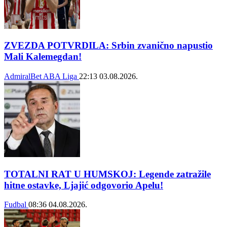
ZVEZDA POTVRDILA: Srbin zvanično napustio
Mali Kalemegdan!
AdmiralBet ABA Liga
22:13
03.08.2026.
TOTALNI RAT U HUMSKOJ: Legende zatražile
hitne ostavke, Ljajić odgovorio Apelu!
Fudbal
08:36
04.08.2026.