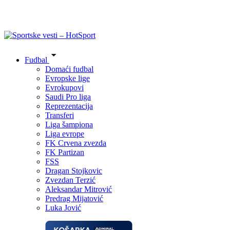
Fudbal
Domaći fudbal
Evropske lige
Evrokupovi
Saudi Pro liga
Reprezentacija
Transferi
Liga šampiona
Liga evrope
FK Crvena zvezda
FK Partizan
FSS
Dragan Stojkovic
Zvezdan Terzić
Aleksandar Mitrović
Predrag Mijatović
Luka Jović