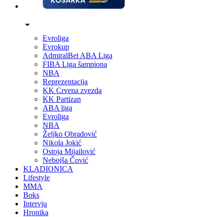
Evroliga
Evrokup
AdmiralBet ABA Liga
FIBA Liga šampiona
NBA
Reprezentacija
KK Crvena zvezda
KK Partizan
ABA liga
Evroliga
NBA
Željko Obradović
Nikola Jokić
Ostoja Mijailović
Nebojša Čović
KLADIONICA
Lifestyle
MMA
Boks
Intervju
Hronika