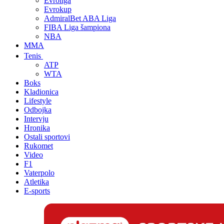
Evroliga
Evrokup
AdmiralBet ABA Liga
FIBA Liga šampiona
NBA
MMA
Tenis
ATP
WTA
Boks
Kladionica
Lifestyle
Odbojka
Intervju
Hronika
Ostali sportovi
Rukomet
Video
F1
Vaterpolo
Atletika
E-sports