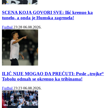
SCENA KOJA GOVORI SVE: Ilić krenuo ka
tunelu, a onda je Humska zagrmela!
Fudbal
23:28
06.08.2026.
ILIĆ NIJE MOGAO DA PREĆUTI: Posle „trojke“
Tobolu odmah se okrenuo ka tribinama!
Fudbal
23:23
06.08.2026.