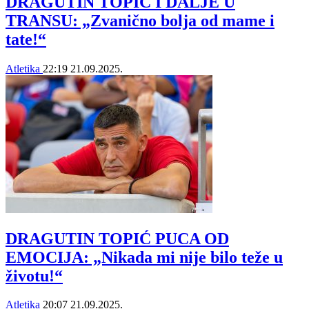
DRAGUTIN TOPIĆ I DALJE U
TRANSU: „Zvanično bolja od mame i
tate!“
Atletika
22:19
21.09.2025.
DRAGUTIN TOPIĆ PUCA OD
EMOCIJA: „Nikada mi nije bilo teže u
životu!“
Atletika
20:07
21.09.2025.