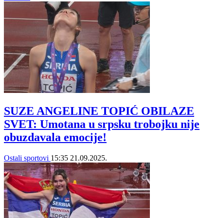
SUZE ANGELINE TOPIĆ OBILAZE
SVET: Umotana u srpsku trobojku nije
obuzdavala emocije!
Ostali sportovi
15:35
21.09.2025.