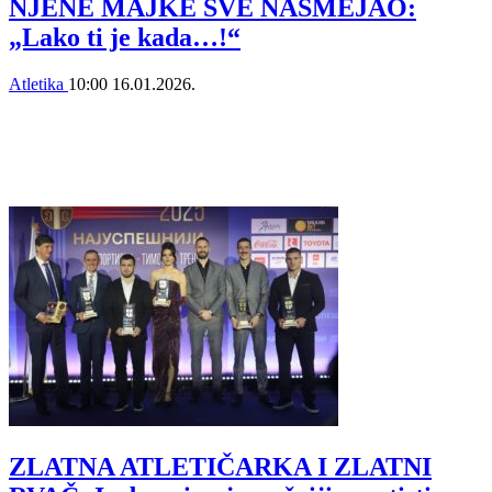
NJENE MAJKE SVE NASMEJAO:
„Lako ti je kada…!“
Atletika
10:00
16.01.2026.
ZLATNA ATLETIČARKA I ZLATNI