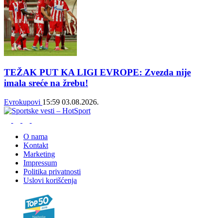
TEŽAK PUT KA LIGI EVROPE: Zvezda nije
imala sreće na žrebu!
Evrokupovi
15:59
03.08.2026.
O nama
Kontakt
Marketing
Impressum
Politika privatnosti
Uslovi korišćenja