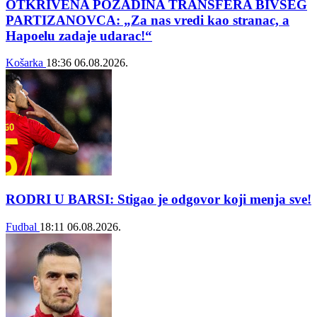
OTKRIVENA POZADINA TRANSFERA BIVŠEG
PARTIZANOVCA: „Za nas vredi kao stranac, a
Hapoelu zadaje udarac!“
Košarka
18:36
06.08.2026.
RODRI U BARSI: Stigao je odgovor koji menja sve!
Fudbal
18:11
06.08.2026.