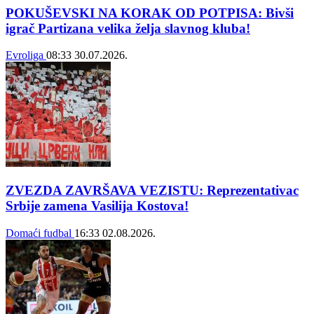
POKUŠEVSKI NA KORAK OD POTPISA: Bivši
igrač Partizana velika želja slavnog kluba!
Evroliga
08:33
30.07.2026.
ZVEZDA ZAVRŠAVA VEZISTU: Reprezentativac
Srbije zamena Vasilija Kostova!
Domaći fudbal
16:33
02.08.2026.