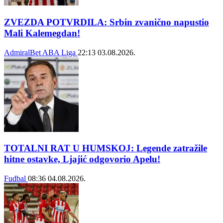
ZVEZDA POTVRDILA: Srbin zvanično napustio
Mali Kalemegdan!
AdmiralBet ABA Liga
22:13
03.08.2026.
TOTALNI RAT U HUMSKOJ: Legende zatražile
hitne ostavke, Ljajić odgovorio Apelu!
Fudbal
08:36
04.08.2026.