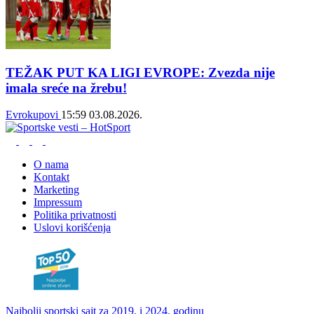
TEŽAK PUT KA LIGI EVROPE: Zvezda nije
imala sreće na žrebu!
Evrokupovi
15:59
03.08.2026.
O nama
Kontakt
Marketing
Impressum
Politika privatnosti
Uslovi korišćenja
Najbolji sportski sajt za 2019. i 2024. godinu