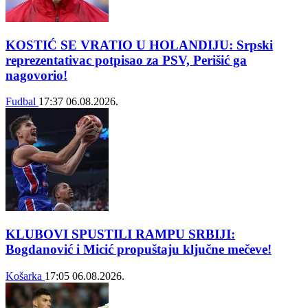
KOSTIĆ SE VRATIO U HOLANDIJU: Srpski
reprezentativac potpisao za PSV, Perišić ga
nagovorio!
Fudbal
17:37
06.08.2026.
KLUBOVI SPUSTILI RAMPU SRBIJI:
Bogdanović i Micić propuštaju ključne mečeve!
Košarka
17:05
06.08.2026.