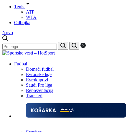
Tenis
ATP
WTA
Odbojka
Novo
Fudbal
Domaći fudbal
Evropske lige
Evrokupovi
Saudi Pro liga
Reprezentacija
Transferi