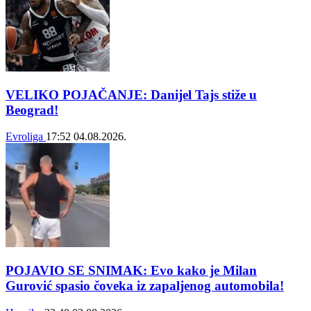
VELIKO POJAČANJE: Danijel Tajs stiže u
Beograd!
Evroliga
17:52
04.08.2026.
POJAVIO SE SNIMAK: Evo kako je Milan
Gurović spasio čoveka iz zapaljenog automobila!