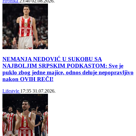
Hronika
23:40
02.08.2026.
NEMANJA NEDOVIĆ U SUKOBU SA
NAJBOLJIM SRPSKIM PODKASTOM: Sve je
puklo zbog jedne majice, odnos deluje nepopravljivo
nakon OVIH REČI!
Lifestyle
17:35
31.07.2026.