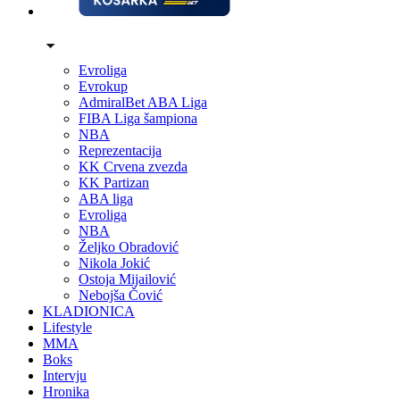
Evroliga
Evrokup
AdmiralBet ABA Liga
FIBA Liga šampiona
NBA
Reprezentacija
KK Crvena zvezda
KK Partizan
ABA liga
Evroliga
NBA
Željko Obradović
Nikola Jokić
Ostoja Mijailović
Nebojša Čović
KLADIONICA
Lifestyle
MMA
Boks
Intervju
Hronika