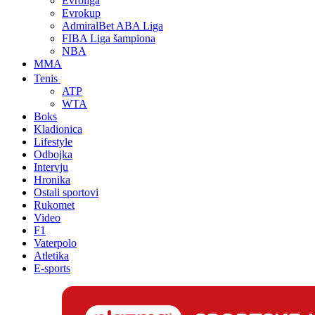
Evroliga
Evrokup
AdmiralBet ABA Liga
FIBA Liga šampiona
NBA
MMA
Tenis
ATP
WTA
Boks
Kladionica
Lifestyle
Odbojka
Intervju
Hronika
Ostali sportovi
Rukomet
Video
F1
Vaterpolo
Atletika
E-sports