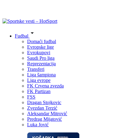
Fudbal
Domaći fudbal
Evropske lige
Evrokupovi
Saudi Pro liga
Reprezentacija
Transferi
Liga šampiona
Liga evrope
FK Crvena zvezda
FK Partizan
FSS
Dragan Stojkovic
Zvezdan Terzić
Aleksandar Mitrović
Predrag Mijatović
Luka Jović